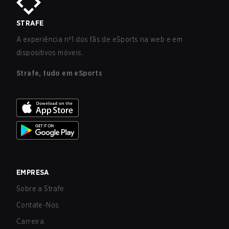
STRAFE
A experiência nº1 dos fãs de eSports na web e em
dispositivos móveis.
Strafe, tudo em eSports
EMPRESA
Sobre a Strafe
Contate-Nos
Carreira