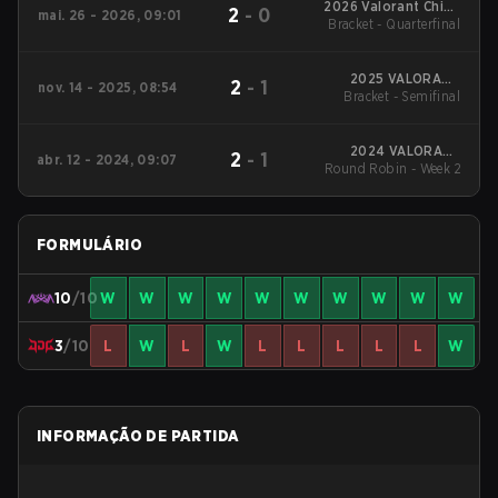
2026 Valorant China
2
-
0
mai. 26 - 2026, 09:01
Evolution Series Act 2
Bracket - Quarterfinal
2025 VALORANT
2
-
1
nov. 14 - 2025, 08:54
Bracket - Semifinal
China Evolution
Series Epilogue
2024 VALORANT
2
-
1
abr. 12 - 2024, 09:07
Champions Tour:China
Round Robin - Week 2
Stage 1
FORMULÁRIO
10
/10
W
W
W
W
W
W
W
W
W
W
3
/10
L
W
L
W
L
L
L
L
L
W
INFORMAÇÃO DE PARTIDA