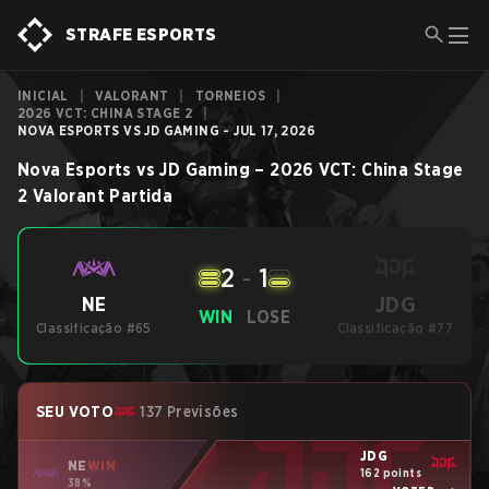
STRAFE ESPORTS
INICIAL
|
VALORANT
|
TORNEIOS
|
2026 VCT: CHINA STAGE 2
|
NOVA ESPORTS VS JD GAMING - JUL 17, 2026
Nova Esports
vs
JD Gaming
–
2026 VCT: China Stage
2
Valorant
Partida
2
-
1
JDG
NE
WIN
LOSE
Classificação #65
Classificação #77
SEU VOTO
137 Previsões
JDG
NE
WIN
162 points
38%