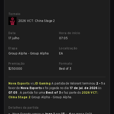
Torneio
2026 VCT: China Stage 2
Data
Hora de início
17 julho
07:05
Etapa
Localização
Group Alpha - Group Alpha
EA
Premiação
Formato
$
250000
Best of 3
Nova Esports
vs
JD Gaming
A partida de Valorant terminou
2 - 1
a
favor de
Nova Esports
e foi jogada no dia
17 de jul. de 2026
às
07:05
. A partida foi uma
Best of 3
e faz parte do
2026 VCT:
China Stage 2
Group Alpha - Group Alpha.
Detalhes da partida
Nova Esports venceu o
Jogo 1
por
13 - 4
no mapa Split