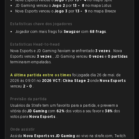
JD Gaming venceu o
Jogo 2
por
13 - 8
no mapa Lotus
Nova Esports venceu o
Jogo 3
por
13 - 9
no mapa Breeze
Estatísticas chave dos jogadores
Jogador com mais frags foi
Swagzor
com
68 frags
.
Estatísticas Head-to-head
Nova Esports e JD Gaming haviam se enfrentado
3 vezes
. Nova
Esports venceu
3 vezes
, JD Gaming venceu
0 vezes
e
0 partidas
terminaram empatadas.
A última partida entre os times
foi jogada dia 26 de mai. de
2026 às 09:01 no
2026 VCT: China Stage 2
onde
Nova Esports
venceu
2 - 0
.
Previsão da partida
Usuários da Strafe tem um favorito para a partida, e preveem a
vitória do
JD Gaming
com
62%
dos votos a seu favor e
38%
dos
votos para
Nova Esports
.
Onde assistir
Assista
Nova Esports vs JD Gaming
ao vivo na strafe.com, Twitch