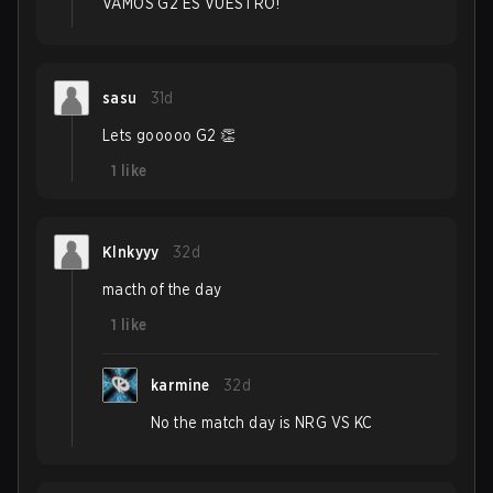
VAMOS G2 ES VUESTRO!
sasu
31d
Lets gooooo G2 👏
1
like
Klnkyyy
32d
macth of the day
1
like
karmine
32d
No the match day is NRG VS KC