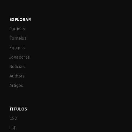
EXPLORAR
Partidas
Torneios
Equipes
Jogadores
Notícias
Authors
Artigos
TÍTULOS
CS2
LoL