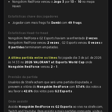
Nongshim RedForce venceu o
Jogo 3
por
13 - 10
no mapa
Haven
Estatísticas chave dos jogadores
Jogador com mais frags foi
Dambi
com
49 frags
.
Estatísticas Head-to-head
Nongshim RedForce e G2 Esports haviam se enfrentado
2 vezes
.
Nongshim RedForce venceu
2 vezes
, G2 Esports venceu
0 vezes
e
0 partidas
terminaram empatadas.
A última partida entre os times
foi jogada dia 3 de jul. de 2026
às 14:33 no
2026 VALORANT at Esports World Cup
onde
Nongshim RedForce
venceu
2 - 1
.
Previsão da partida
Usuários da Strafe acham que será uma partida disputada, e
preveem a vitória do
Nongshim RedForce
com
57.4%
dos votos a
seu favor e
42.6%
dos votos para
G2 Esports
.
Onde assistir
Assista
Nongshim RedForce vs G2 Esports
ao vivo na strafe.com,
Twitch and Youtube. Para assistir a mais partidas como esta, visite o