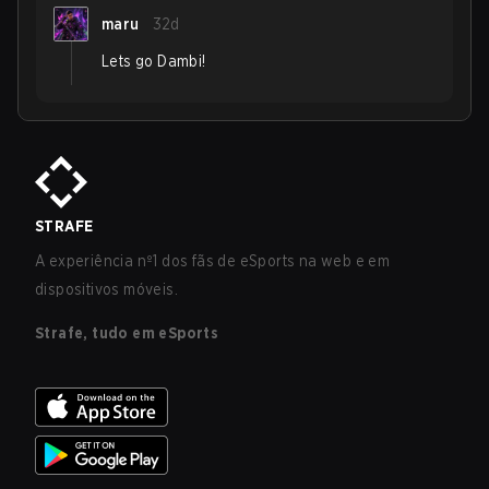
maru
32d
Lets go Dambi!
STRAFE
A experiência nº1 dos fãs de eSports na web e em
dispositivos móveis.
Strafe, tudo em eSports