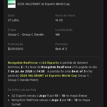
2026 VALORANT at Esports World Cup
Data
Hora de início
07 julho
14:05
Etapa
Localização
Group C - Group C Decider
WA
Match
Premiação
Formato
$
2000000
Best of 3
Nongshim RedForce
vs
G2 Esports
A partida de Valorant
terminou
2 - 1
a favor de
Nongshim RedForce
e foi jogada no dia
7 de jul. de 2026
às
14:05
. A partida foi uma
Best of 3
e faz
parte do
2026 VALORANT at Esports World Cup
Group C -
Group C Decider Match.
Detalhes da partida
G2 Esports venceu o
Jogo 1
por
13 - 10
no mapa Breeze
Nongshim RedForce venceu o
Jogo 2
por
14 - 12
no mapa
Sunset