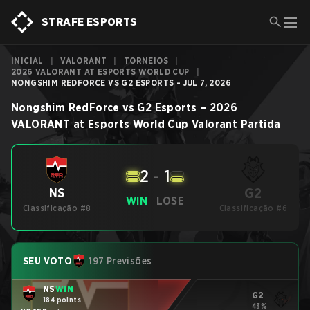
STRAFE ESPORTS
INICIAL
|
VALORANT
|
TORNEIOS
|
2026 VALORANT AT ESPORTS WORLD CUP
|
NONGSHIM REDFORCE VS G2 ESPORTS - JUL 7, 2026
Nongshim RedForce
vs
G2 Esports
–
2026
VALORANT at Esports World Cup
Valorant
Partida
2
-
1
G2
NS
WIN
LOSE
Classificação #8
Classificação #6
SEU VOTO
197 Previsões
NS
WIN
G2
184 points
43%