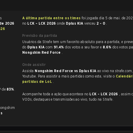
A última partida entre os times
foi jogada dia 5 de mai. de 2026 às 10:00
 de 2026
no
LCK - LCK 2026
onde
Dplus KIA
venceu
2 - 0
.
026
Previsão da partida
Usuários da Strafe tem um favorito absoluto para a partida, e preveem a vitória
do
Dplus KIA
com
91.4%
dos votos a seu favor e
8.6%
dos votos pa
Nongshim Red Force
.
Onde assistir
Assista
Nongshim Red Force vs Dplus KIA
ao vivo na strafe.com
Youtube. Para assistir a mais partidas como esta, visite o
Calendár
.
partidas de LoL
.
KP de
83%
.
Acompanhe toda a ação que acontece no
LCK - LCK 2026
, assim como as
VODs, destaques e transmissões ao vivo, tudo na Strafe.
Nongshim
as