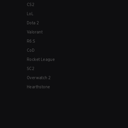
CS2
LoL
Dota 2
Valorant
R6:S
CoD
Rocket League
SC2
Overwatch 2
Hearthstone