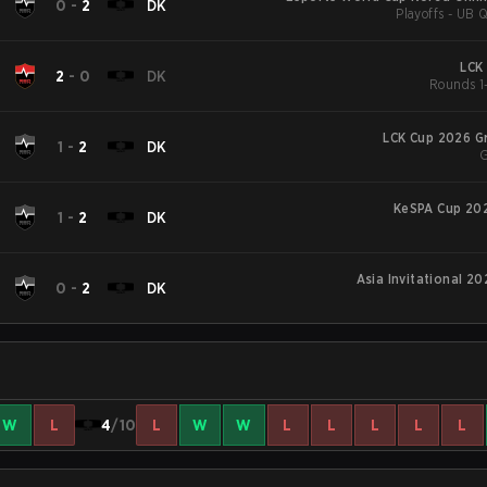
0
-
2
DK
Playoffs - UB Q
LCK
2
-
0
DK
Rounds 1-
LCK Cup 2026 G
1
-
2
DK
G
KeSPA Cup 202
1
-
2
DK
Asia Invitational 20
0
-
2
DK
W
L
4
/10
L
W
W
L
L
L
L
L