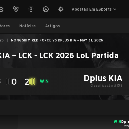
Apostas Em ESports
dores
Notícias
Artigos
26
|
NONGSHIM RED FORCE VS DPLUS KIA - MAY 31, 2026
KIA
–
LCK - LCK 2026
LoL
Partida
Dplus KIA
0
-
2
E
WIN
Classificação #108
WIN
Dpl
22