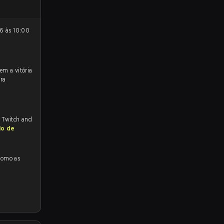
ra
, Twitch and
io de