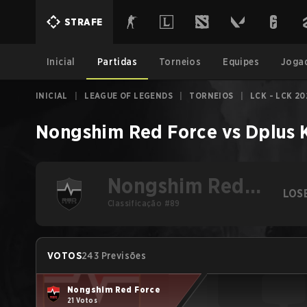
STRAFE
Inicial
Partidas
Torneios
Equipes
Joga
INICIAL
|
LEAGUE OF LEGENDS
|
TORNEIOS
|
LCK - LCK 20
Nongshim Red Force
vs
Dplus 
Nongshim Red
LOS
Force
Classificação #89
VOTOS
243 Previsões
Nongshim Red Force
21 Votos