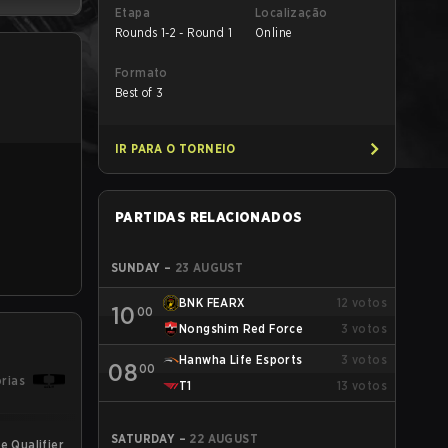
Etapa
Localização
Rounds 1-2 - Round 1
Online
Formato
Best of 3
IR PARA O TORNEIO
PARTIDAS RELACIONADOS
SUNDAY
–
23 AUGUST
BNK FEARX
12
votos
10
00
Nongshim Red Force
3
votos
Hanwha Life Esports
3
votos
08
00
órias
T1
13
votos
SATURDAY
–
22 AUGUST
e Qualifier