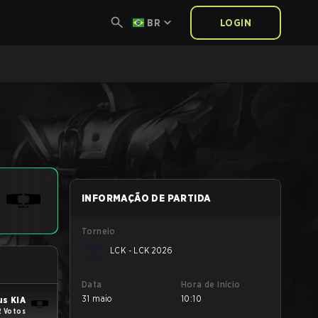
BR
LOGIN
INFORMAÇÃO DE PARTIDA
Torneio
LCK - LCK 2026
Data
Hora de início
31 maio
10:10
us KIA
2 Votos