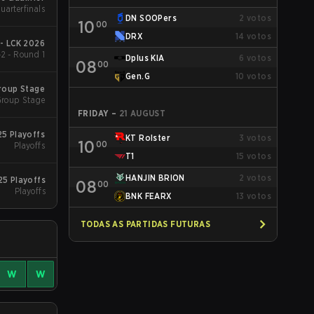
uarterfinals
DN SOOPers
2
votos
10
00
DRX
14
votos
 - LCK 2026
2 - Round 1
Dplus KIA
6
votos
08
00
Gen.G
10
votos
roup Stage
roup Stage
FRIDAY
–
21 AUGUST
5 Playoffs
KT Rolster
3
votos
10
00
Playoffs
T1
15
votos
HANJIN BRION
2
votos
25 Playoffs
08
00
Playoffs
BNK FEARX
13
votos
TODAS AS PARTIDAS FUTURAS
W
W