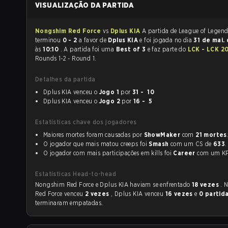
VISUALIZAÇÃO DA PARTIDA
Nongshim Red Force
vs
Dplus KIA
A partida de League of Legends
terminou
0 - 2
a favor de
Dplus KIA
e foi jogada no dia
31 de mai.
às
10:10
. A partida foi uma
Best of 3
e faz parte do
LCK - LCK 2
Rounds 1-2 - Round 1.
Detalhes da partida
Dplus KIA venceu o
Jogo 1
por
31 - 10
Dplus KIA venceu o
Jogo 2
por
16 - 5
Estatísticas chave dos jogadores
Maiores mortes foram causadas por
ShowMaker
com
21 mortes
O jogador que mais matou creeps foi
Smash
com um CS de
633
.
O jogador com mais participações em kills foi
Career
com um 
Estatísticas Head-to-head
Nongshim Red Force e Dplus KIA haviam se enfrentado
18 vezes
. 
Red Force venceu
2 vezes
, Dplus KIA venceu
16 vezes
e
0 partid
terminaram empatadas.