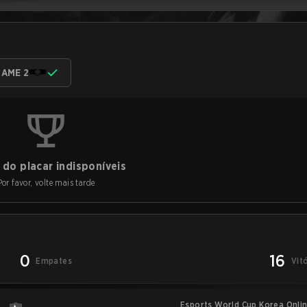
AME 2
do placar indisponíveis
Por favor, volte mais tarde
0
16
Empates
Vit
Esports World Cup Korea Onlin