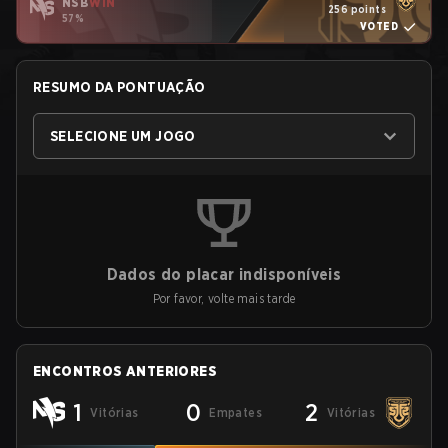
NSB
WIN
256 points
57%
VOTED
RESUMO DA PONTUAÇÃO
SELECIONE UM JOGO
Dados do placar indisponíveis
Por favor, volte mais tarde
ENCONTROS ANTERIORES
1
0
2
Vitórias
Empates
Vitórias