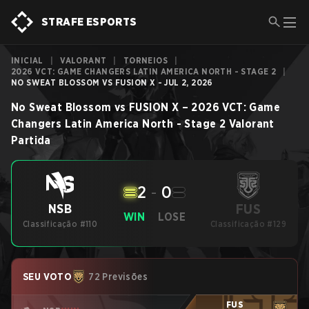
STRAFE ESPORTS
INICIAL
|
VALORANT
|
TORNEIOS
|
2026 VCT: GAME CHANGERS LATIN AMERICA NORTH - STAGE 2
|
NO SWEAT BLOSSOM VS FUSION X - JUL 2, 2026
No Sweat Blossom
vs
FUSION X
–
2026 VCT: Game
Changers Latin America North - Stage 2
Valorant
Partida
2
-
0
FUS
NSB
WIN
LOSE
Classificação #110
Classificação #129
SEU VOTO
72 Previsões
FUS