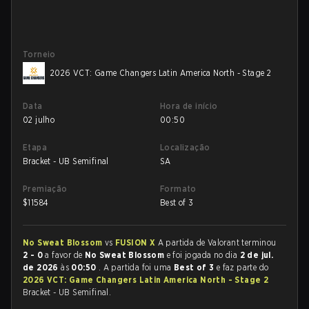
Torneio
2026 VCT: Game Changers Latin America North - Stage 2
Data
Hora de início
02 julho
00:50
Etapa
Localização
Bracket - UB Semifinal
SA
Premiação
Formato
$
11584
Best of 3
No Sweat Blossom
vs
FUSION X
A partida de Valorant terminou
2 - 0
a favor de
No Sweat Blossom
e foi jogada no dia
2 de jul.
de 2026
às
00:50
. A partida foi uma
Best of 3
e faz parte do
2026 VCT: Game Changers Latin America North - Stage 2
Bracket - UB Semifinal.