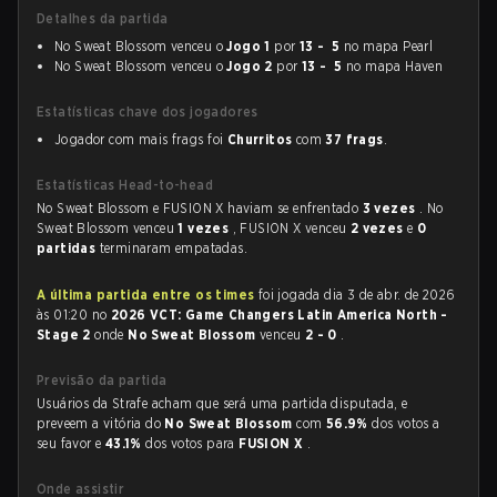
Detalhes da partida
No Sweat Blossom venceu o
Jogo 1
por
13 - 5
no mapa Pearl
No Sweat Blossom venceu o
Jogo 2
por
13 - 5
no mapa Haven
Estatísticas chave dos jogadores
Jogador com mais frags foi
Churritos
com
37 frags
.
Estatísticas Head-to-head
No Sweat Blossom e FUSION X haviam se enfrentado
3 vezes
. No
Sweat Blossom venceu
1 vezes
, FUSION X venceu
2 vezes
e
0
partidas
terminaram empatadas.
A última partida entre os times
foi jogada dia 3 de abr. de 2026
às 01:20 no
2026 VCT: Game Changers Latin America North -
Stage 2
onde
No Sweat Blossom
venceu
2 - 0
.
Previsão da partida
Usuários da Strafe acham que será uma partida disputada, e
preveem a vitória do
No Sweat Blossom
com
56.9%
dos votos a
seu favor e
43.1%
dos votos para
FUSION X
.
Onde assistir