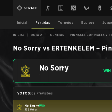
STRAFE
Inicial
Partidas
Torneios
Equipes
Joga
INICIAL
|
DOTA 2
|
TORNEIOS
|
PINNACLE CUP: MALTA VIBE
No Sorry
vs
ERTENKELEM
–
Pin
No Sorry
WIN
-
VOTOS
352 Previsões
No Sorry
WIN
332 Votos