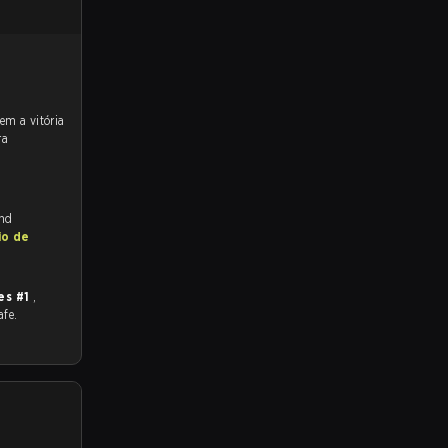
ra
and
io de
bes #1
,
afe.