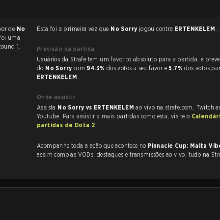
vor de
No
Esta foi a primeira vez que
No Sorry
jogou contra
ERTENKELEM
.
 foi uma
Round 1.
Previsão da partida
Usuários da Strafe tem um favorito absoluto para a partida, e preveem a vitória
do
No Sorry
com
94.3%
dos votos a seu favor e
5.7%
dos votos pa
ERTENKELEM
.
Onde assistir
Assista
No Sorry vs ERTENKELEM
ao vivo na strafe.com, Twitch 
Youtube. Para assistir a mais partidas como esta, visite o
Calendár
partidas de Dota 2
.
Acompanhe toda a ação que acontece no
Pinnacle Cup: Malta Vi
assim como as VODs, destaques e transmissões ao vivo, tudo na Str