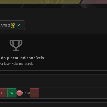
AME 2
do placar indisponíveis
Por favor, volte mais tarde
L
W
0
/10
L