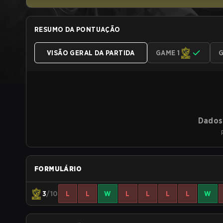
RESUMO DA PONTUAÇÃO
VISÃO GERAL DA PARTIDA
GAME 1
G
Dados 
FORMULÁRIO
3
/10
L
L
W
L
L
L
L
W