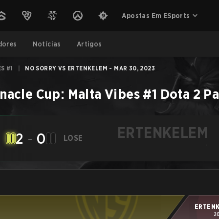
Apostas Em ESports
dores
Notícias
Artigos
S #1
|
NO SORRY VS ERTENKELEM - MAR 30, 2023
nacle Cup: Malta Vibes #1
Dota 2
Pa
ERTENKELEM
2
-
0
LOSE
-
ERTEN
2