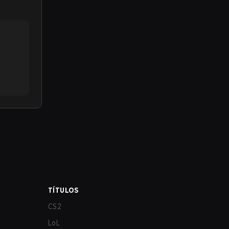
TÍTULOS
CS2
LoL