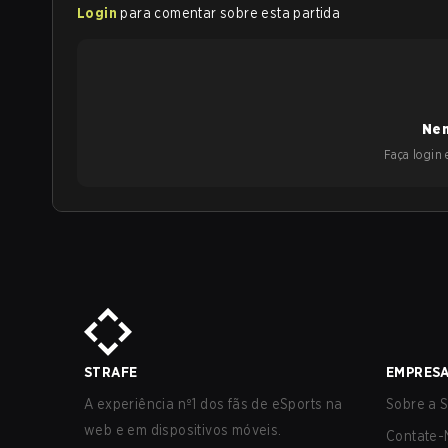
Login
para comentar sobre esta partida
Nen
Faça login e
STRAFE
EMPRES
A experiência nº1 dos fãs de eSports na
Sobre a S
web e em dispositivos móveis.
Contate-