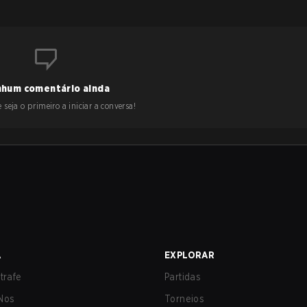
hum comentário ainda
 seja o primeiro a iniciar a conversa!
A
EXPLORAR
trafe
Partidas
Nos
Torneios