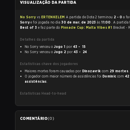
VISUALIZAÇÃO DA PARTIDA
No Sorry
vs
ERTENKELEM
A partida de Dota 2 terminou
2 - 0
a fa
Sorry
e foi jogada no dia
30 de mar. de 2023
às
11:00
. A partida
Best of 3
e faz parte do
Pinnacle Cup: Malta Vibes #1
Bracket - 
Detalhes da partida
No Sorry venceu o
Jogo 1
por
43 - 15
No Sorry venceu o
Jogo 2
por
43 - 24
Estatísticas chave dos jogadores
Maiores mortes foram causadas por
Dinozavrik
com
29 mortes
.
O jogador com maior número de assistências foi
Dominiс
com
42
assistências
.
Estatísticas Head-to-head
COMENTÁRIO
(
0
)