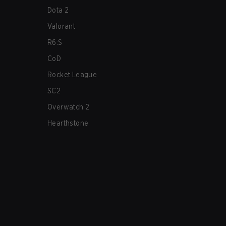
Dota 2
Valorant
R6:S
CoD
Rocket League
SC2
Overwatch 2
Hearthstone