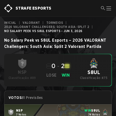
STRAFE ESPORTS
INICIAL
|
VALORANT
|
TORNEIOS
|
2026 VALORANT CHALLENGERS: SOUTH ASIA: SPLIT 2
|
NO SALARY PEEK VS S8UL ESPORTS - JUN 3, 2026
No Salary Peek
vs
S8UL Esports
–
2026 VALORANT
Challengers: South Asia: Split 2
Valorant
Partida
0
-
2
S8UL
NSP
LOSE
WIN
Classificação #89
Classificação #75
VOTOS
81 Previsões
NSP
WIN
S8UL
7 Votos
74 Votos