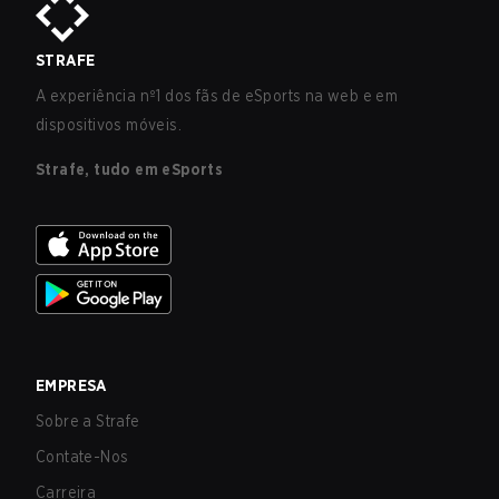
STRAFE
A experiência nº1 dos fãs de eSports na web e em
dispositivos móveis.
Strafe, tudo em eSports
EMPRESA
Sobre a Strafe
Contate-Nos
Carreira