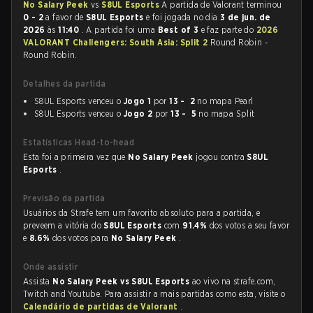
No Salary Peek
vs
S8UL Esports
A partida de Valorant terminou
0 - 2
a favor de
S8UL Esports
e foi jogada no dia
3 de jun. de
2026
às
11:40
. A partida foi uma
Best of 3
e faz parte do
2026
VALORANT Challengers: South Asia: Split 2
Round Robin -
Round Robin.
Detalhes da partida
S8UL Esports venceu o
Jogo 1
por
13 - 2
no mapa Pearl
S8UL Esports venceu o
Jogo 2
por
13 - 5
no mapa Split
Estatísticas Head-to-head
Esta foi a primeira vez que
No Salary Peek
jogou contra
S8UL
Esports
.
Previsão da partida
Usuários da Strafe tem um favorito absoluto para a partida, e
preveem a vitória do
S8UL Esports
com
91.4%
dos votos a seu favor
e
8.6%
dos votos para
No Salary Peek
.
Onde assistir
Assista
No Salary Peek vs S8UL Esports
ao vivo na strafe.com,
Twitch and Youtube. Para assistir a mais partidas como esta, visite o
Calendário de partidas de Valorant
.