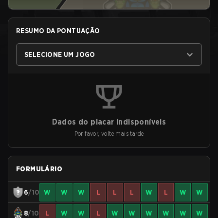
RESUMO DA PONTUAÇÃO
SELECIONE UM JOGO
Dados do placar indisponíveis
Por favor, volte mais tarde
FORMULÁRIO
6
/10
W
W
W
L
L
L
W
L
W
W
8
/10
L
W
W
L
W
W
W
W
W
W