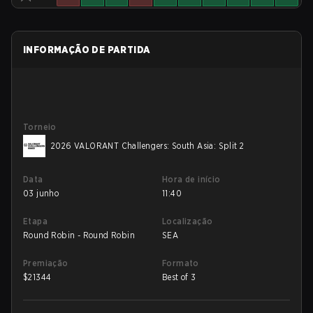
INFORMAÇÃO DE PARTIDA
Torneio
2026 VALORANT Challengers: South Asia: Split 2
Data
Hora de início
03 junho
11:40
Etapa
Localização
Round Robin - Round Robin
SEA
Premiação
Formato
$
21344
Best of 3