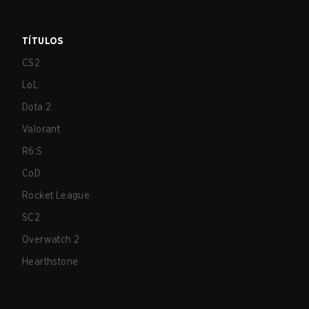
TÍTULOS
CS2
LoL
Dota 2
Valorant
R6:S
CoD
Rocket League
SC2
Overwatch 2
Hearthstone