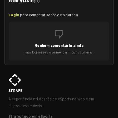
COMENTÁRIO
(
0
)
Login
para comentar sobre esta partida
Nenhum comentário ainda
Faça login e seja o primeiro a iniciar a conversa!
STRAFE
A experiência nº1 dos fãs de eSports na web e em
dispositivos móveis.
Strafe, tudo em eSports