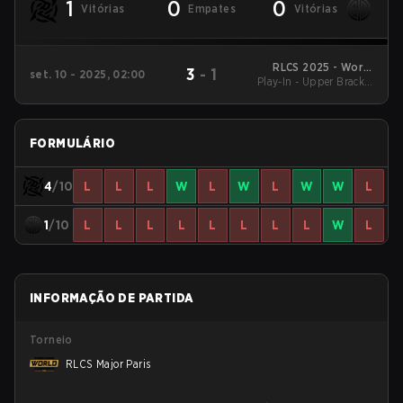
1
0
0
Vitórias
Empates
Vitórias
RLCS 2025 - World
3
-
1
set. 10 - 2025, 02:00
Play-In - Upper Bracket
Championship
Quarterfinals
FORMULÁRIO
4
/10
L
L
L
W
L
W
L
W
W
L
1
/10
L
L
L
L
L
L
L
L
W
L
INFORMAÇÃO DE PARTIDA
Torneio
RLCS Major Paris