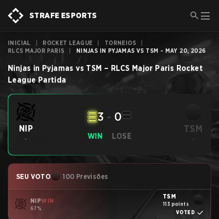
STRAFE ESPORTS
INICIAL
|
ROCKET LEAGUE
|
TORNEIOS
|
RLCS MAJOR PARIS
|
NINJAS IN PYJAMAS VS TSM - MAY 20, 2026
Ninjas in Pyjamas
vs
TSM
–
RLCS Major Paris
Rocket
League
Partida
3
-
0
TSM
NIP
WIN
LOSE
-
-
SEU VOTO
100 Previsões
TSM
NIP
WIN
113 points
67%
VOTED