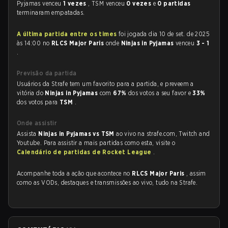
Pyjamas venceu
1 vezes
, TSM venceu
0 vezes
e
0 partidas
terminaram empatadas.
A última partida entre os times
foi jogada dia 10 de set. de 2025
às 14:00 no
RLCS Major Paris
onde
Ninjas in Pyjamas
venceu
3 - 1
.
Previsão da partida
Usuários da Strafe tem um favorito para a partida, e preveem a
vitória do
Ninjas in Pyjamas
com
67%
dos votos a seu favor e
33%
dos votos para
TSM
.
Onde assistir
Assista
Ninjas in Pyjamas vs TSM
ao vivo na strafe.com, Twitch and
Youtube. Para assistir a mais partidas como esta, visite o
Calendário de partidas de Rocket League
.
Acompanhe toda a ação que acontece no
RLCS Major Paris
, assim
como as VODs, destaques e transmissões ao vivo, tudo na Strafe.