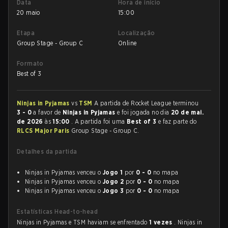
Data
Hora de início
20 maio
15:00
Etapa
Localização
Group Stage - Group C
Online
Formato
Best of 3
Ninjas in Pyjamas
vs
TSM
A partida de Rocket League terminou
3 - 0
a favor de
Ninjas in Pyjamas
e foi jogada no dia
20 de mai.
de 2026
às
15:00
. A partida foi uma
Best of 3
e faz parte do
RLCS Major Paris
Group Stage - Group C.
Detalhes da partida
Ninjas in Pyjamas venceu o
Jogo 1
por
0 - 0
no mapa
Ninjas in Pyjamas venceu o
Jogo 2
por
0 - 0
no mapa
Ninjas in Pyjamas venceu o
Jogo 3
por
0 - 0
no mapa
Estatísticas Head-to-head
Ninjas in Pyjamas e TSM haviam se enfrentado
1 vezes
. Ninjas in