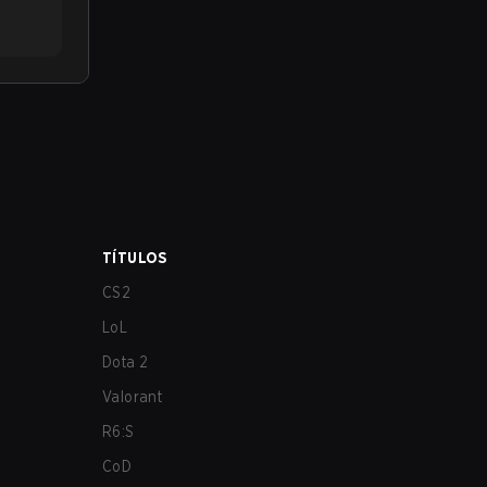
TÍTULOS
CS2
LoL
Dota 2
Valorant
R6:S
CoD