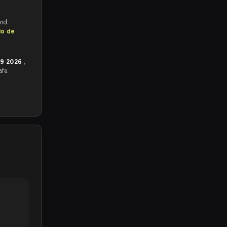
and
io de
29 2026
,
afe.