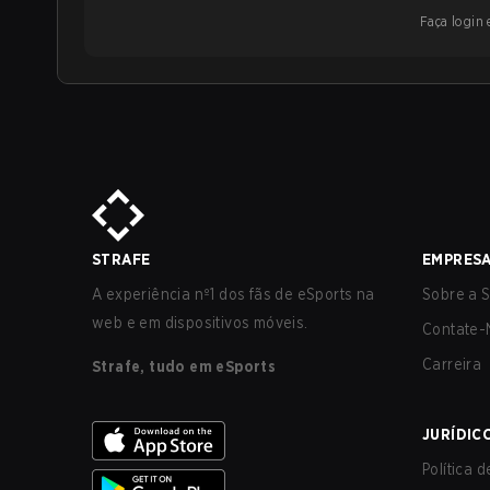
Faça login e
STRAFE
EMPRES
A experiência nº1 dos fãs de eSports na
Sobre a S
web e em dispositivos móveis.
Contate-
Carreira
Strafe, tudo em eSports
JURÍDIC
Política 