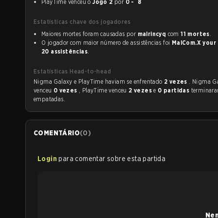
PlayTime venceu o
Jogo 2
por
0 - 8
Estatísticas chave dos jogadores
Maiores mortes foram causadas por
malrincyq
com
11 mortes
.
O jogador com maior número de assistências foi
MalCom.X your 
20 assistências
.
Estatísticas Head-to-head
Nigma Galaxy e PlayTime haviam se enfrentado
2 vezes
. Nigma G
venceu
0 vezes
, PlayTime venceu
2 vezes
e
0 partidas
terminar
empatadas.
COMENTÁRIO
(
0
)
Login
para comentar sobre esta partida
Nen