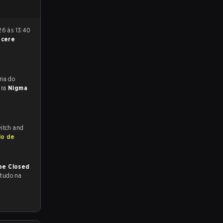
ncere
reveem a vitória do
ara
Nigma
witch and
io de
pe Closed