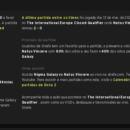
 0
a favor
A última partida entre os times
foi jogada dia 13 de mai. de 2026 às 13:40
. A partida
no
The International Europe Closed Qualifier
onde
Natus Vi
sed
venceu
2 - 0
.
Previsão da partida
Usuários da Strafe tem um favorito para a partida, e p
Natus Vincere
com
60%
dos votos a seu favor e
40%
dos votos p
Galaxy
.
Onde assistir
Assista
Nigma Galaxy vs Natus Vincere
ao vivo na strafe.com, T
Youtube. Para assistir a mais partidas como esta, visite o
Calendár
stências
.
partidas de Dota 2
.
Acompanhe toda a ação que acontece no
The International Euro
gma Galaxy
Qualifier
, assim como as VODs, destaques e transmissões ao vivo, tudo na
inaram
Strafe.