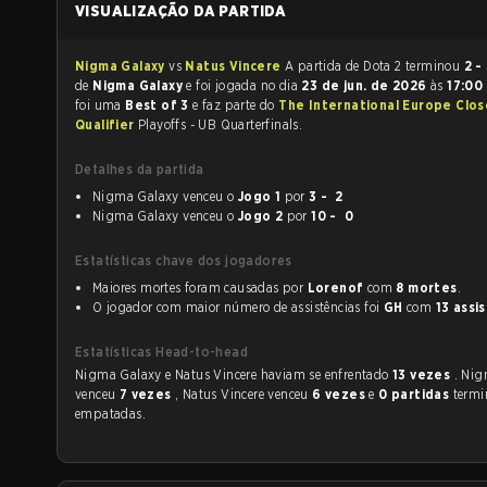
VISUALIZAÇÃO DA PARTIDA
Nigma Galaxy
vs
Natus Vincere
A partida de Dota 2 terminou
2 -
de
Nigma Galaxy
e foi jogada no dia
23 de jun. de 2026
às
17:00
foi uma
Best of 3
e faz parte do
The International Europe Clo
Qualifier
Playoffs - UB Quarterfinals.
Detalhes da partida
Nigma Galaxy venceu o
Jogo 1
por
3 - 2
Nigma Galaxy venceu o
Jogo 2
por
10 - 0
Estatísticas chave dos jogadores
Maiores mortes foram causadas por
Lorenof
com
8 mortes
.
O jogador com maior número de assistências foi
GH
com
13 assi
Estatísticas Head-to-head
Nigma Galaxy e Natus Vincere haviam se enfrentado
13 vezes
. Ni
venceu
7 vezes
, Natus Vincere venceu
6 vezes
e
0 partidas
term
empatadas.