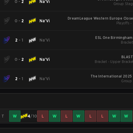
0
-
2
Na'Vi
Group Stag
DreamLeague Western Europe Closed
0
-
2
Na'Vi
Playoffs 
ESL One Birmingha
2
-
1
Na'Vi
Bracket
BLAST
0
-
2
Na'Vi
Bracket - Upper Bracke
The International 2025
2
-
1
Na'Vi
Group 
T
W
4
/10
L
W
L
W
L
L
W
W