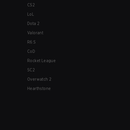
CS2
LoL
Dota 2
Valorant
R6:S
CoD
Rocket League
SC2
Overwatch 2
Hearthstone