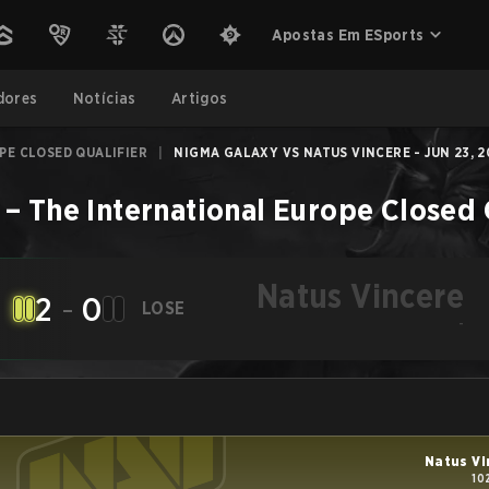
Apostas Em ESports
dores
Notícias
Artigos
PE CLOSED QUALIFIER
|
NIGMA GALAXY VS NATUS VINCERE - JUN 23, 2
–
The International Europe Closed 
Natus Vincere
2
-
0
LOSE
-
Natus Vi
10