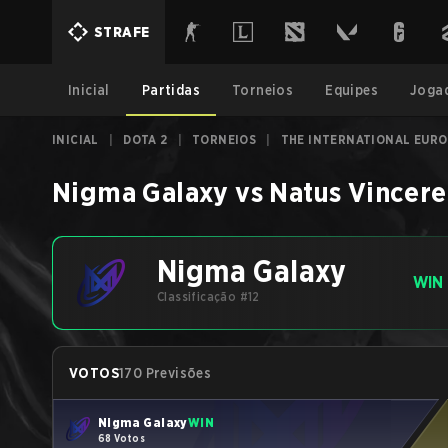
STRAFE
Inicial
Partidas
Torneios
Equipes
Joga
INICIAL
|
DOTA 2
|
TORNEIOS
|
THE INTERNATIONAL EURO
Nigma Galaxy
vs
Natus Vincere
Nigma Galaxy
WIN
Classificação #12
VOTOS
170 Previsões
Nigma Galaxy
WIN
68 Votos