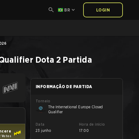
BR
LOGIN
026
Qualifier
Dota 2
Partida
INFORMAÇÃO DE PARTIDA
Torneio
The International Europe Closed
Qualifier
Data
Hora de início
23 junho
17:00
ncere
2 Votos