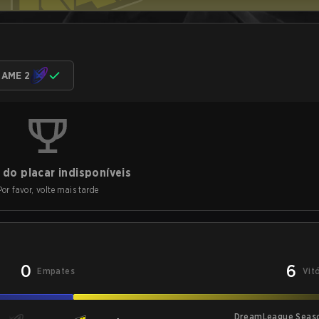
AME 2
do placar indisponíveis
Por favor, volte mais tarde
0
6
Empates
Vit
DreamLeague Seas