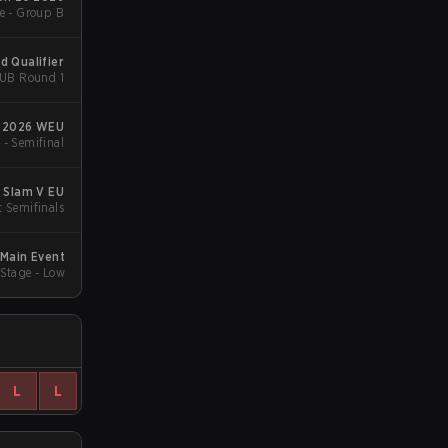
e - Group B
 Qualifier
- UB Round 1
m 2026 WEU
 - Semifinal
 Slam V EU
t Semifinals
 Main Event
Stage - Low
L
L