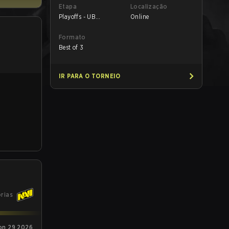
Etapa
Localização
Playoffs - UB
Online
Quarterfinals
Formato
Best of 3
IR PARA O TORNEIO
órias
on 29 2026