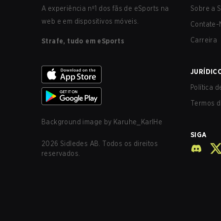
A experiência nº1 dos fãs de eSports na
Sobre a S
web e em dispositivos móveis.
Contate-
Carreira
Strafe, tudo em eSports
JURÍDIC
Política 
Termos d
Background image by
Karuhe_KarlHe
SIGA
2026
Sidledes AB. Todos os direitos
reservados.