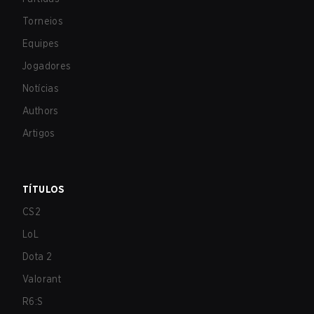
Torneios
Equipes
Jogadores
Notícias
Authors
Artigos
TÍTULOS
CS2
LoL
Dota 2
Valorant
R6:S