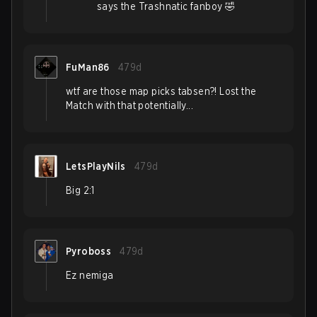
says the Trashnatic fanboy 🤣
FuMan86
479d
wtf are those map picks tabsen?! Lost the
Match with that potentially...
LetsPlayNils
479d
Big 2:1
Pyroboss
479d
Ez nemiga