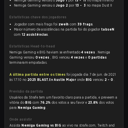
Nemiga Gaming venceu o
Jogo 1
por
13 - 11
no mapa Inferno
Nemiga Gaming venceu o
Jogo 2
por
13 - 3
no mapa Dust II
Estatísticas chave dos jogadores
Jogador com mais frags foi
zweih
com
39 frags
.
Maior número de assistências na partida foi do jogador
tabseN
com
12 assistências
.
Estatísticas Head-to-head
Nemiga Gaming e BIG haviam se enfrentado
4 vezes
. Nemiga
Gaming venceu
0 vezes
, BIG venceu
4 vezes
e
0 partidas
terminaram empatadas.
A última partida entre os times
foi jogada dia 7 de jun. de 2021
às 17:10 no
2025 BLAST.tv Austin Major
onde
BIG
venceu
2 - 0
.
Previsão da partida
Usuários da Strafe tem um favorito claro para a partida, e preveem a
vitória do
BIG
com
76.2%
dos votos a seu favor e
23.8%
dos votos
para
Nemiga Gaming
.
Onde assistir
Assista
Nemiga Gaming vs BIG
ao vivo na strafe.com, Twitch and