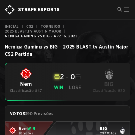
STRAFE ESPORTS
INICIAL
|
CS2
|
TORNEIOS
|
2025 BLAST.TV AUSTIN MAJOR
|
NEMIGA GAMING VS BIG - APR 16, 2025
Nemiga Gaming
vs
BIG
–
2025 BLAST.tv Austin Major
CS2
Partida
2
-
0
BIG
Nem
WIN
LOSE
Classificação #47
Classificação #20
VOTOS
390 Previsões
Nem
WIN
BIG
93 Votos
297 Votos