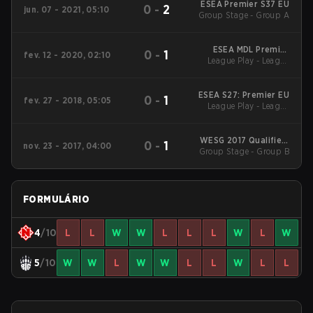
ESEA Premier S37 EU
0
-
2
jun. 07 - 2021, 05:10
Group Stage - Group A
ESEA MDL Premier
0
-
1
fev. 12 - 2020, 02:10
League Play - League
S33 EU
Play
ESEA S27: Premier EU
0
-
1
fev. 27 - 2018, 05:05
League Play - League
Play
WESG 2017 Qualifiers
0
-
1
nov. 23 - 2017, 04:00
Group Stage - Group B
EU
FORMULÁRIO
4
/10
L
L
W
W
L
L
L
W
L
W
5
/10
W
W
L
W
W
L
L
W
L
L