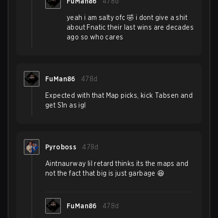
FuMan86
478d
yeah i am salty ofc 🤣 i dont give a shit
about Fnatic their last wins are decades
ago so who cares
FuMan86
478d
Expected with that Map picks, kick Tabsen and
get S1n as igl
Pyroboss
478d
Aintnaurway lil retard thinks its the maps and
not the fact that big is just garbage 😆
FuMan86
478d