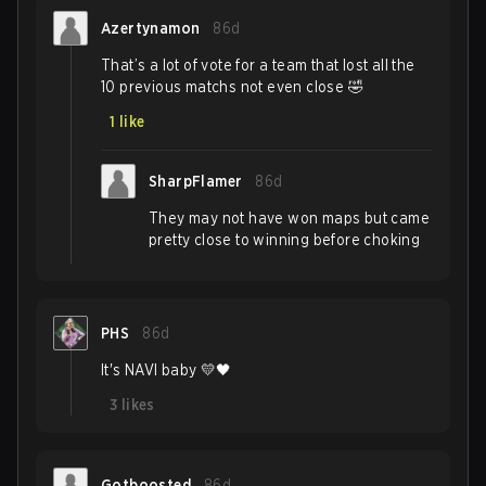
Azertynamon
86d
That’s a lot of vote for a team that lost all the
10 previous matchs not even close 🤣
1
like
SharpFlamer
86d
They may not have won maps but came
pretty close to winning before choking
PHS
86d
It's NAVI baby 💛🖤
3
likes
Gotboosted
86d