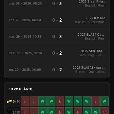
2026 Blast Rivals
0
-
3
mai. 03 - 2026, 05:20
Bracket - Final
Spring
2026 IEM Rio
0
-
2
abr. 17 - 2026, 06:04
Bracket - Quarterfinal
2026 BLAST Open
0
-
3
mar. 29 - 2026, 10:35
Spring Rotterdam
Bracket - Final
2025 Starladder
0
-
2
dez. 06 - 2025, 02:01
Swiss Stage - Swiss
Budapest Major
Stage
2025 BLAST.tv Austin
0
-
2
jun. 20 - 2025, 06:09
Bracket - Quarterfinal
Major
FORMULÁRIO
6
/10
L
L
W
W
L
W
W
W
L
W
5
/10
L
L
W
W
L
W
L
W
W
L