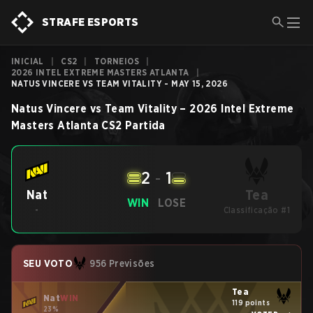
STRAFE ESPORTS
INICIAL
|
CS2
|
TORNEIOS
|
2026 INTEL EXTREME MASTERS ATLANTA
|
NATUS VINCERE VS TEAM VITALITY - MAY 15, 2026
Natus Vincere
vs
Team Vitality
–
2026 Intel Extreme
Masters Atlanta
CS2
Partida
2
-
1
Tea
Nat
WIN
LOSE
-
Classificação #1
SEU VOTO
956 Previsões
Tea
Nat
WIN
119 points
23%