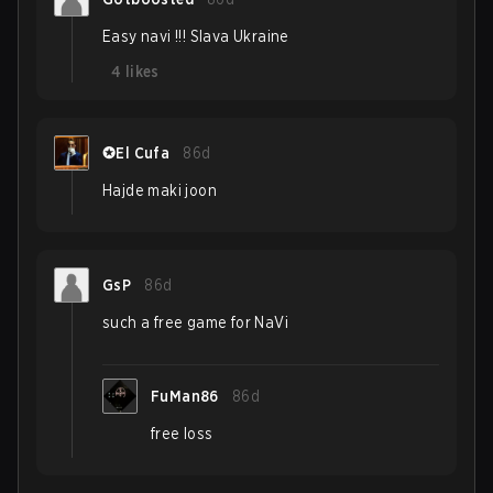
Easy navi !!! Slava Ukraine
4
likes
✪El Cufa
86d
Hajde maki joon
GsP
86d
such a free game for NaVi
FuMan86
86d
free loss