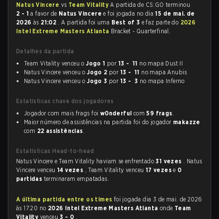
Natus Vincere
vs
Team Vitality
A partida de CS:GO terminou
2 - 1
a favor de
Natus Vincere
e foi jogada no dia
15 de mai. de
2026
às
21:02
. A partida foi uma
Best of 3
e faz parte do
2026
Intel Extreme Masters Atlanta
Bracket - Quarterfinal.
Detalhes da partida
Team Vitality venceu o
Jogo 1
por
13 - 11
no mapa Dust II
Natus Vincere venceu o
Jogo 2
por
13 - 11
no mapa Anubis
Natus Vincere venceu o
Jogo 3
por
13 - 3
no mapa Inferno
Estatísticas chave dos jogadores
Jogador com mais frags foi
w0nderful
com
59 frags
.
Maior número de assistências na partida foi do jogador
makazze
com
22 assistências
.
Estatísticas Head-to-head
Natus Vincere e Team Vitality haviam se enfrentado
31 vezes
. Natus
Vincere venceu
14 vezes
, Team Vitality venceu
17 vezes
e
0
partidas
terminaram empatadas.
A última partida entre os times
foi jogada dia 3 de mai. de 2026
às 17:20 no
2026 Intel Extreme Masters Atlanta
onde
Team
Vitality
venceu
3 - 0
.