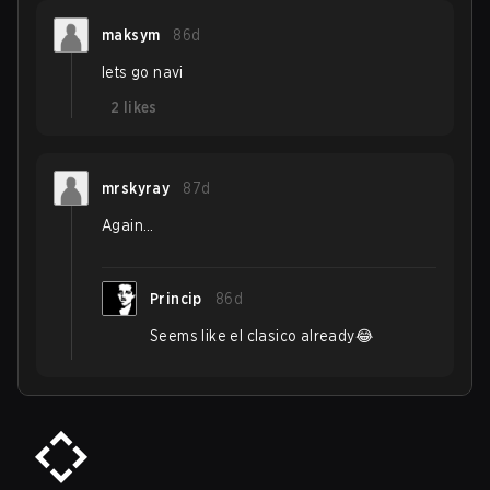
maksym
86d
lets go navi
2
likes
mrskyray
87d
Again…
Princip
86d
Seems like el clasico already😂