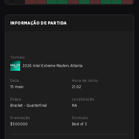
INFORMAÇÃO DE PARTIDA
Torneio
2026 Intel Extreme Masters Atlanta
Data
Hora de início
15 maio
21:02
Etapa
Localização
Bracket - Quarterfinal
NA
Premiação
Formato
$
300000
Best of 3