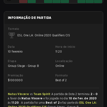
INFORMAÇÃO DE PARTIDA
Torneio
ESL One LA: Online 2020 Qualifiers CIS
Data
Hora de início
10 fevereiro
11:20
Etapa
Localização
Group Stage - Group B
Online
Premiação
Formato
$
1000000
Best of 2
Natus Vincere
vs
Team Spirit
A partida de Dota 2 terminou
2 - 0
a favor de
Natus Vincere
e foi jogada no dia
10 de fev. de 2020
às
11:20
. A partida foi uma
Best of 2
e faz parte do
ESL One LA:
Online 2020 Qualifiers CIS
Group Stage - Group B.