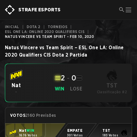
STRAFE ESPORTS
INICIAL
|
DOTA 2
|
TORNEIOS
|
ESL ONE LA: ONLINE 2020 QUALIFIERS CIS
|
NATUS VINCERE VS TEAM SPIRIT - FEB 10, 2020
Natus Vincere
vs
Team Spirit
–
ESL One LA: Online
2020 Qualifiers CIS
Dota 2
Partida
2
-
0
TST
Nat
WIN
LOSE
-
Classificação #2
VOTOS
2160 Previsões
Nat
WIN
EMPATE
TST
1676 Votos
301 Votos
183 Votos