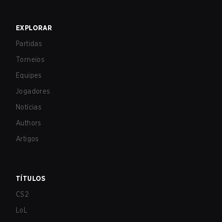
EXPLORAR
Partidas
Torneios
Equipes
Jogadores
Notícias
Authors
Artigos
TÍTULOS
CS2
LoL