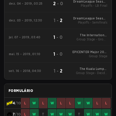
DreamLeague Season
2
-
0
dez. 04 - 2019, 03:25
Playoffs - LB Final
13 Qualifiers CIS
DreamLeague Season
1
-
2
dez. 03 - 2019, 12:30
Playoffs - Semifinals
13 Qualifiers CIS
The International
1
-
0
jul. 07 - 2019, 03:40
2019 Main Qualifiers
Group Stage - Group
Stage
CIS
EPICENTER Major 2019
1
-
0
mai. 15 - 2019, 01:10
Qualifiers CIS
Group Stage
The Kuala Lumpur
1
-
2
set. 16 - 2018, 04:30
Group Stage - Decider
Major Qualifiers CIS
Match
FORMULÁRIO
4
/10
L
W
L
W
L
L
W
W
L
L
7
/10
L
W
T
W
W
W
T
W
W
W