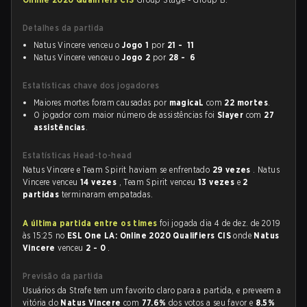
Detalhes da partida
Natus Vincere venceu o
Jogo 1
por
21 - 11
Natus Vincere venceu o
Jogo 2
por
28 - 6
Estatísticas chave dos jogadores
Maiores mortes foram causadas por
magicaL
com
22 mortes
.
O jogador com maior número de assistências foi
Slayer
com
27
assistências
.
Estatísticas Head-to-head
Natus Vincere e Team Spirit haviam se enfrentado
29 vezes
. Natus
Vincere venceu
14 vezes
, Team Spirit venceu
13 vezes
e
2
partidas
terminaram empatadas.
A última partida entre os times
foi jogada dia 4 de dez. de 2019
às 15:25 no
ESL One LA: Online 2020 Qualifiers CIS
onde
Natus
Vincere
venceu
2 - 0
.
Previsão da partida
Usuários da Strafe tem um favorito claro para a partida, e preveem a
vitória do
Natus Vincere
com
77.6%
dos votos a seu favor e
8.5%