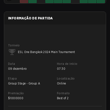
INFORMAÇÃO DE PARTIDA
Torneio
ESL One Bangkok 2024 Main Tournament
Data
Hora de início
09 dezembro
07:30
Etapa
Localização
Group Stage - Group A
Online
Premiação
Formato
$
1000000
Best of 2