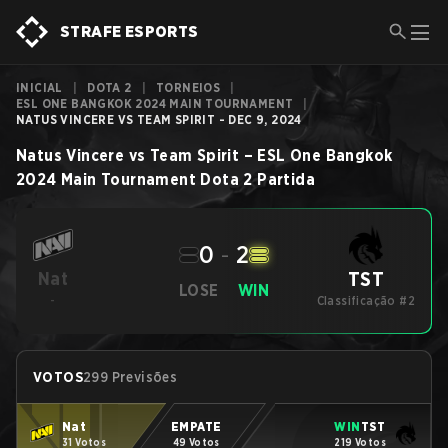
STRAFE ESPORTS
INICIAL
|
DOTA 2
|
TORNEIOS
|
ESL ONE BANGKOK 2024 MAIN TOURNAMENT
|
NATUS VINCERE VS TEAM SPIRIT - DEC 9, 2024
Natus Vincere
vs
Team Spirit
–
ESL One Bangkok
2024 Main Tournament
Dota 2
Partida
0
-
2
TST
Nat
LOSE
WIN
-
Classificação #2
VOTOS
299 Previsões
Nat
EMPATE
WIN
TST
31 Votos
49 Votos
219 Votos