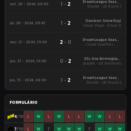
DreamLeague Season
1
-
2
set. 29 - 2024, 09:00
24: Eastern Europe
Bracket - LB Round 1
Clavision: Snow Ruyi
1
-
2
jul. 28 - 2024, 09:45
Group Stage - Group A
DreamLeague Season
2
-
0
mar. 21 - 2024, 10:00
Closed Qualifiers - UB
23 Regionals EEU
Semifinals
ESL One Birmingham
0
-
2
jan. 27 - 2024, 10:00
Bracket - UB Semifinals
Closed Qualifiers
Eastern Europe
DreamLeague Season
1
-
2
jan. 13 - 2024, 06:00
Bracket - UB Round 2
22 Regionals EEU
FORMULÁRIO
4
/10
L
W
L
W
L
L
W
W
L
L
7
/10
L
W
T
W
W
W
T
W
W
W