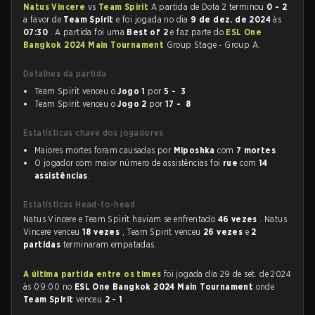
Natus Vincere
vs
Team Spirit
A partida de Dota 2 terminou
0 - 2
a favor de
Team Spirit
e foi jogada no dia
9 de dez. de 2024
às
07:30
. A partida foi uma
Best of 2
e faz parte do
ESL One
Bangkok 2024 Main Tournament
Group Stage - Group A.
Detalhes da partida
Team Spirit venceu o
Jogo 1
por
5 - 3
Team Spirit venceu o
Jogo 2
por
17 - 8
Estatísticas chave dos jogadores
Maiores mortes foram causadas por
Miposhka
com
7 mortes
.
O jogador com maior número de assistências foi
rue
com
14
assistências
.
Estatísticas Head-to-head
Natus Vincere e Team Spirit haviam se enfrentado
46 vezes
. Natus
Vincere venceu
18 vezes
, Team Spirit venceu
26 vezes
e
2
partidas
terminaram empatadas.
A última partida entre os times
foi jogada dia 29 de set. de 2024
às 09:00 no
ESL One Bangkok 2024 Main Tournament
onde
Team Spirit
venceu
2 - 1
.