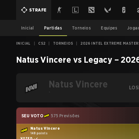
STRAFE
Inicial
Partidas
Torneios
Equipes
Joga
INICIAL
|
CS2
|
TORNEIOS
|
2026 INTEL EXTREME MASTER
Natus Vincere
vs
Legacy
–
2026
Natus Vincere
LOS
-
SEU VOTO
575 Previsões
Natus Vincere
148 points
VOTED