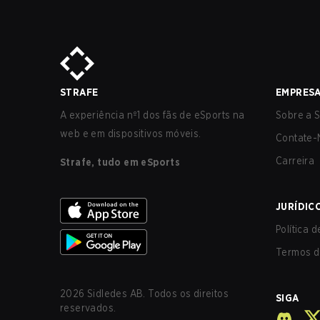
STRAFE
EMPRES
A experiência nº1 dos fãs de eSports na
Sobre a S
web e em dispositivos móveis.
Contate-
Carreira
Strafe, tudo em eSports
JURÍDIC
Política 
Termos d
2026
Sidledes AB. Todos os direitos
SIGA
reservados.