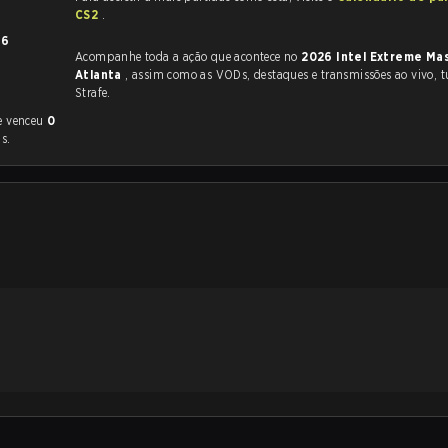
CS2
.
26
Acompanhe toda a ação que acontece no
2026 Intel Extreme Ma
Atlanta
, assim como as VODs, destaques e transmissões ao vivo, tudo na
Strafe.
re venceu
0
s.