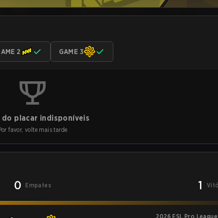
AME 2
GAME 3
do placar indisponíveis
Por favor, volte mais tarde
0
1
Empates
Vit
2026 ESL Pro League