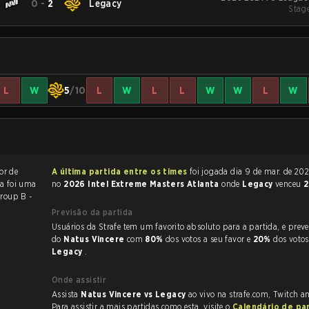
0
-
2
Legacy
Stage
L
W
5
/10
L
W
L
L
W
W
L
W
or de
A última partida entre os times
foi jogada dia 9 de mar. de 2026 às 14:56
da foi uma
no
2026 Intel Extreme Masters Atlanta
onde
Legacy
venceu
2
roup B -
Previsão da partida
Usuários da Strafe tem um favorito absoluto para a partida, e preveem a vitória
do
Natus Vincere
com
80%
dos votos a seu favor e
20%
dos votos
Legacy
.
Onde assistir
Assista
Natus Vincere vs Legacy
ao vivo na strafe.com, Twitch a
Para assistir a mais partidas como esta, visite o
Calendário de pa