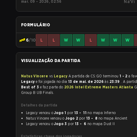
mar. 09 - 2026, 02:56
Na'Vi
FORMULÁRIO
6
/10
L
L
W
W
L
W
W
W
VISUALIZAÇÃO DA PARTIDA
Natus Vincere
vs
Legacy
A partida de CS:GO terminou
1 - 2
a fav
Legacy
e foi jogada no dia
13 de mai. de 2026
às
23:39
. A parti
Best of 3
e faz parte do
2026 Intel Extreme Masters Atlanta
G
Group B UB Finals.
Detalhes da partida
Legacy venceu o
Jogo 1
por
13 - 11
no mapa Inferno
Natus Vincere venceu o
Jogo 2
por
13 - 8
no mapa Ancient
Legacy venceu o
Jogo 3
por
13 - 6
no mapa Dust II
Estatísticas chave dos jogadores