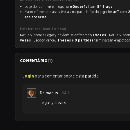
Jogador com mais frags foi
w0nderful
com
54 frags
.
Maior número de assistências na partida foi do jogador
arT
com
assistências
.
Estatísticas Head-to-head
Natus Vincere e Legacy haviam se enfrentado
1 vezes
. Natus Vince
vezes
, Legacy venceu
1 vezes
e
0 partidas
terminaram empatada
COMENTÁRIO
(
1
)
Login
para comentar sobre esta partida
Drimacus
84d
Legacy clears