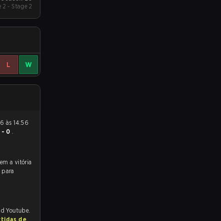
 2 - Stage 2
L
W
 - 0
.
 para
nd Youtube.
rtidas de