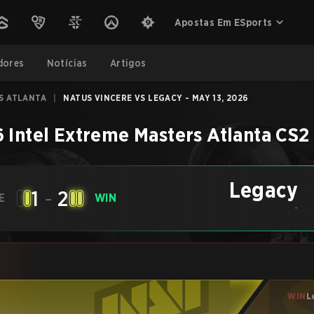
Apostas Em ESports
dores
Notícias
Artigos
S ATLANTA
|
NATUS VINCERE VS LEGACY - MAY 13, 2026
 Intel Extreme Masters Atlanta
CS2
Legacy
1
-
2
E
WIN
-
WIN
L