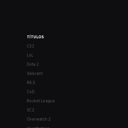
TÍTULOS
CS2
LoL
Dota 2
Valorant
R6:S
CoD
Rocket League
SC2
Overwatch 2