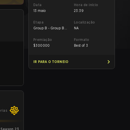
Data
Hora de início
13 maio
23:39
Etapa
Localização
Group B - Group B
NA
UB Finals
Premiação
Formato
$
300000
Best of 3
IR PARA O TORNEIO
órias
 Season 23