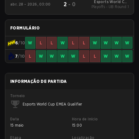
Esports World Cup
2
-
0
abr. 28 - 2026, 03:00
Playoffs - UB Round 1
EMEA Qualifier
FORMULÁRIO
6
/10
W
L
L
W
L
L
W
W
W
W
7
/10
L
W
W
W
W
L
L
W
W
W
INFORMAÇÃO DE PARTIDA
Torneio
Esports World Cup EMEA Qualifier
Data
Hora de início
15 maio
15:00
Etapa
Localização