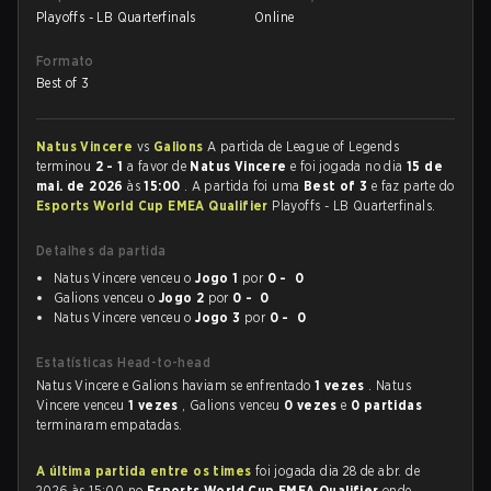
Playoffs - LB Quarterfinals
Online
Formato
Best of 3
Natus Vincere
vs
Galions
A partida de League of Legends
terminou
2 - 1
a favor de
Natus Vincere
e foi jogada no dia
15 de
mai. de 2026
às
15:00
. A partida foi uma
Best of 3
e faz parte do
Esports World Cup EMEA Qualifier
Playoffs - LB Quarterfinals.
Detalhes da partida
Natus Vincere venceu o
Jogo 1
por
0 - 0
Galions venceu o
Jogo 2
por
0 - 0
Natus Vincere venceu o
Jogo 3
por
0 - 0
Estatísticas Head-to-head
Natus Vincere e Galions haviam se enfrentado
1 vezes
. Natus
Vincere venceu
1 vezes
, Galions venceu
0 vezes
e
0 partidas
terminaram empatadas.
A última partida entre os times
foi jogada dia 28 de abr. de
2026 às 15:00 no
Esports World Cup EMEA Qualifier
onde