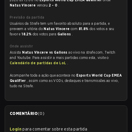
Natus Vincere
venceu
2 - 0
.
Previsão da partida
Usuários da Strafe tem um favorito absoluto para a partida, e
preveem a vitória do
Natus Vincere
com
81.8%
dos votos a seu
favor e
18.2%
dos votos para
Galions
.
Onde assistir
Assista
Natus Vincere vs Galions
ao vivo na strafe.com, Twitch
and Youtube. Para assistir a mais partidas como esta, visite o
Calendário de partidas de LoL
.
Acompanhe toda a ação que acontece no
Esports World Cup EMEA
Qualifier
, assim como as VODs, destaques e transmissões ao vivo,
tudo na Strafe.
COMENTÁRIO
(
0
)
Login
para comentar sobre esta partida