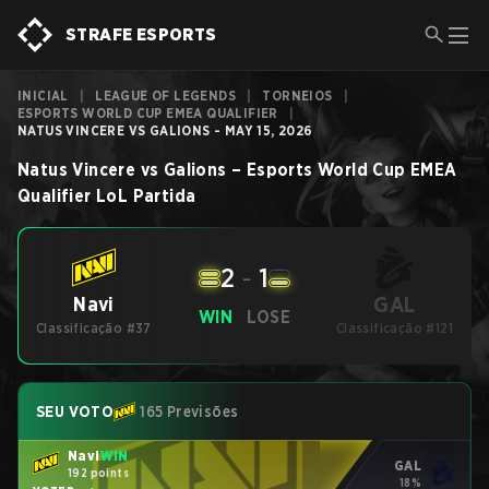
STRAFE ESPORTS
INICIAL
|
LEAGUE OF LEGENDS
|
TORNEIOS
|
ESPORTS WORLD CUP EMEA QUALIFIER
|
NATUS VINCERE VS GALIONS - MAY 15, 2026
Natus Vincere
vs
Galions
–
Esports World Cup EMEA
Qualifier
LoL
Partida
2
-
1
GAL
Navi
WIN
LOSE
Classificação #37
Classificação #121
SEU VOTO
165 Previsões
Navi
WIN
GAL
192 points
18%