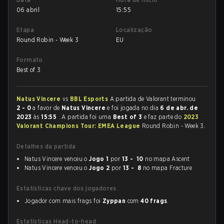
06 abril
15:55
Etapa
Localização
Round Robin - Week 3
EU
Formato
Best of 3
Natus Vincere
vs
BBL Esports
A partida de Valorant terminou
2 - 0
a favor de
Natus Vincere
e foi jogada no dia
6 de abr. de
2023
às
15:55
. A partida foi uma
Best of 3
e faz parte do
2023
Valorant Champions Tour: EMEA League
Round Robin - Week 3.
Detalhes da partida
Natus Vincere venceu o
Jogo 1
por
13 - 10
no mapa Ascent
Natus Vincere venceu o
Jogo 2
por
13 - 8
no mapa Fracture
Estatísticas chave dos jogadores
Jogador com mais frags foi
Zyppan
com
40 frags
.
Estatísticas Head-to-head