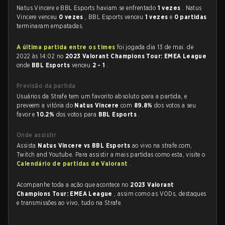
Natus Vincere e BBL Esports haviam se enfrentado
1 vezes
. Natus
Vincere venceu
0 vezes
, BBL Esports venceu
1 vezes
e
0 partidas
terminaram empatadas.
A última partida entre os times
foi jogada dia 13 de mai. de
2022 às 14:02 no
2023 Valorant Champions Tour: EMEA League
onde
BBL Esports
venceu
2 - 1
.
Previsão da partida
Usuários da Strafe tem um favorito absoluto para a partida, e
preveem a vitória do
Natus Vincere
com
89.8%
dos votos a seu
favor e
10.2%
dos votos para
BBL Esports
.
Onde assistir
Assista
Natus Vincere vs BBL Esports
ao vivo na strafe.com,
Twitch and Youtube. Para assistir a mais partidas como esta, visite o
Calendário de partidas de Valorant
.
Acompanhe toda a ação que acontece no
2023 Valorant
Champions Tour: EMEA League
, assim como as VODs, destaques
e transmissões ao vivo, tudo na Strafe.