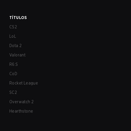
TÍTULOS
CS2
LoL
Dota 2
Valorant
R6:S
CoD
Rocket League
SC2
Overwatch 2
Hearthstone