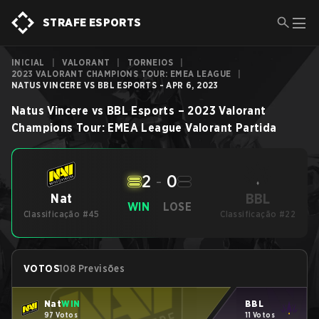
STRAFE ESPORTS
INICIAL
|
VALORANT
|
TORNEIOS
|
2023 VALORANT CHAMPIONS TOUR: EMEA LEAGUE
|
NATUS VINCERE VS BBL ESPORTS - APR 6, 2023
Natus Vincere
vs
BBL Esports
–
2023 Valorant
Champions Tour: EMEA League
Valorant
Partida
2
-
0
BBL
Nat
WIN
LOSE
Classificação #45
Classificação #22
VOTOS
108 Previsões
Nat
WIN
BBL
97 Votos
11 Votos