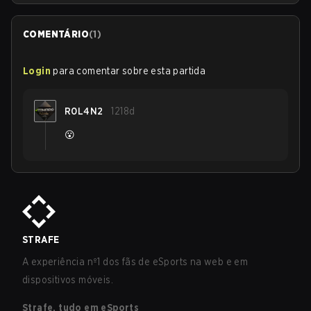
COMENTÁRIO
(
1
)
Login
para comentar sobre esta partida
R0L4N2
1218d
😮
STRAFE
A experiência nº1 dos fãs de eSports na web e em
dispositivos móveis.
Strafe, tudo em eSports