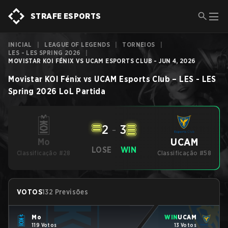
STRAFE ESPORTS
INICIAL
|
LEAGUE OF LEGENDS
|
TORNEIOS
|
LES - LES SPRING 2026
|
⁠MOVISTAR KOI FÉNIX VS UCAM ESPORTS CLUB - JUN 4, 2026
⁠Movistar KOI Fénix
vs
UCAM Esports Club
–
LES - LES
Spring 2026
LoL
Partida
2
-
3
UCAM
⁠Mo
LOSE
WIN
Classificação #28
Classificação #58
VOTOS
132 Previsões
⁠Mo
WIN
UCAM
119 Votos
13 Votos