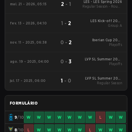
LES - LES Spring 2026
2
-
1
mai. 21 - 2026, 05:15
Regular Season - Round
1
LES Kick-off 2026
1
-
2
fev. 13 - 2026, 04:10
Group A
Group A
Iberian Cup 2025
0
-
2
nov. 11 - 2025, 06:38
Playoffs
Playoffs
LVP SL Summer 2025
0
-
3
ago. 19 - 2025, 04:00
Playoffs
Playoffs
LVP SL Summer 2025
1
-
0
jul. 17 - 2025, 06:00
Regular Season
Regular Season
FORMULÁRIO
9
/10
W
W
W
W
W
W
W
L
W
W
8
/10
L
W
W
W
W
W
L
W
W
W