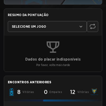
RESUMO DA PONTUAÇÃO
SELECIONE UM JOGO
Dados do placar indisponíveis
Por favor, volte mais tarde
ENCONTROS ANTERIORES
8
0
12
Vitórias
Empates
Vitórias