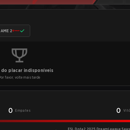
AME 2
do placar indisponíveis
Por favor, volte mais tarde
0
0
Empates
Vit
ESL Dota2 2025 DreamLeague Seas