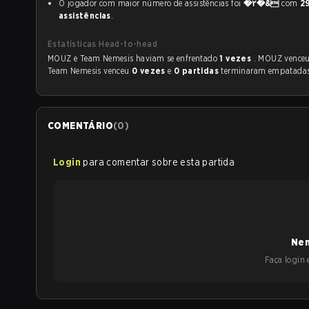
O jogador com maior número de assistências foi
�۲�&
com
2
assistências
.
Estatísticas Head-to-head
MOUZ e Team Nemesis haviam se enfrentado
1 vezes
. MOUZ vence
Team Nemesis venceu
0 vezes
e
0 partidas
terminaram empatadas
COMENTÁRIO
(
0
)
Login
para comentar sobre esta partida
Nen
Faça login e