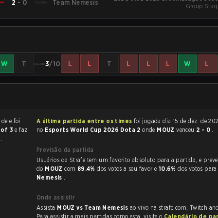
2
-
0
Team Nemesis
Group Stag
W
T
3
/10
L
L
T
L
L
L
W
L
r de
e foi
A última partida entre os times
foi jogada dia 15 de dez. de 2025 às 18:00
 of 3
e faz
no
Esports World Cup 2026 Dota 2
onde
MOUZ
venceu
2 - 0
.
.
Previsão da partida
Usuários da Strafe tem um favorito absoluto para a partida, e preveem a vitória
do
MOUZ
com
89.4%
dos votos a seu favor e
10.6%
dos votos par
Nemesis
.
Onde assistir
Assista
MOUZ vs Team Nemesis
ao vivo na strafe.com, Twitch an
Para assistir a mais partidas como esta, visite o
Calendário de pa