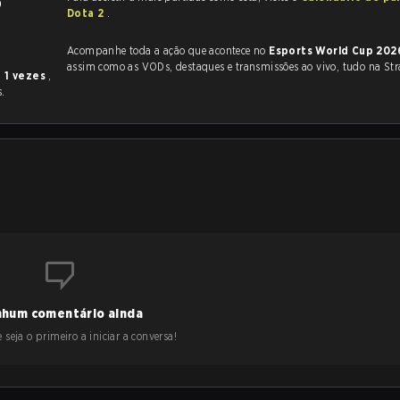
9
Dota 2
.
Acompanhe toda a ação que acontece no
Esports World Cup 202
assim como as VODs, destaques e transmissões ao vivo, tudo na Str
u
1 vezes
,
.
hum comentário ainda
 seja o primeiro a iniciar a conversa!