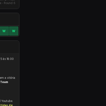
e - Round 6
Event
W
W
a
Team
d Youtube.
rtidas de