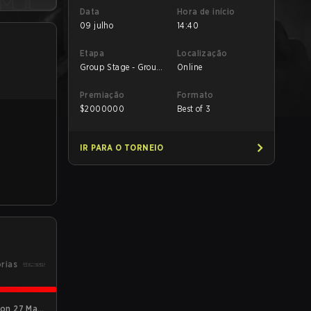
Data
Hora de início
09 julho
14:40
Etapa
Localização
Group Stage - Group
Online
C
Premiação
Formato
$
2000000
Best of 3
IR PARA O TORNEIO
órias
on 27 Main