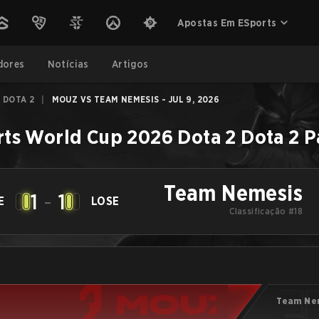
Apostas Em ESports
dores
Notícias
Artigos
 DOTA 2
|
MOUZ VS TEAM NEMESIS - JUL 9, 2026
rts World Cup 2026 Dota 2
Dota 2
P
Team Nemesis
1
-
1
E
LOSE
Classificação #18
Team Ne