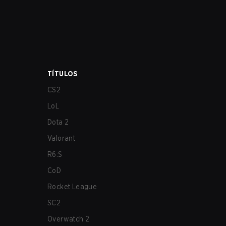
TÍTULOS
CS2
LoL
Dota 2
Valorant
R6:S
CoD
Rocket League
SC2
Overwatch 2