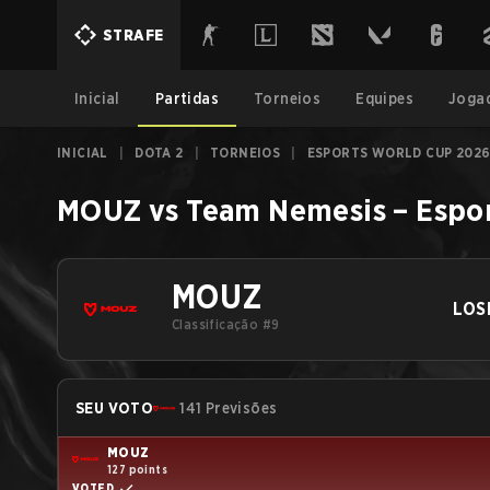
STRAFE
Inicial
Partidas
Torneios
Equipes
Joga
INICIAL
|
DOTA 2
|
TORNEIOS
|
ESPORTS WORLD CUP 2026
MOUZ
vs
Team Nemesis
–
Espo
MOUZ
LOS
Classificação #9
SEU VOTO
141 Previsões
MOUZ
127 points
VOTED