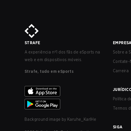
STRAFE
EMPRES
A experiência nº1 dos fãs de eSports na
Sobre a S
web e em dispositivos móveis.
Contate-
Carreira
Strafe, tudo em eSports
JURÍDIC
Política 
Termos d
Background image by
Karuhe_KarlHe
SIGA