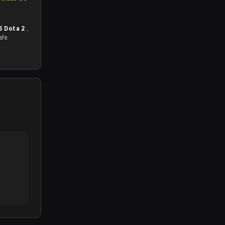
6 Dota 2
,
afe.