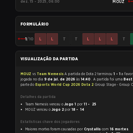
dez. 15 - 2025, 06:00
MOUZ
FORMULÁRIO
1
/10
L
L
T
T
L
L
L
T
VISUALIZAÇÃO DA PARTIDA
MOUZ
vs
Team Nemesis
A partida de Dota 2 terminou
1 - 1
a favo
jogada no dia
9 de jul. de 2026
às
14:40
. A partida foi uma
Best
parte do
Esports World Cup 2026 Dota 2
Group Stage - Group C
Detalhes da partida
Team Nemesis venceu o
Jogo 1
por
11 - 25
MOUZ venceu o
Jogo 2
por
18 - 14
Estatísticas chave dos jogadores
Maiores mortes foram causadas por
Crystallis
com
16 mortes
.