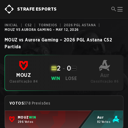
STRAFE ESPORTS
INICIAL
|
CS2
|
TORNEIOS
|
2026 PGL ASTANA
|
MOUZ VS AURORA GAMING - MAY 12, 2026
MOUZ
vs
Aurora Gaming
–
2026 PGL Astana
CS2
Partida
2
-
0
Aur
MOUZ
WIN
LOSE
Classificação #4
Classificação #6
VOTOS
378 Previsões
MOUZ
WIN
Aur
296 Votos
82 Votos