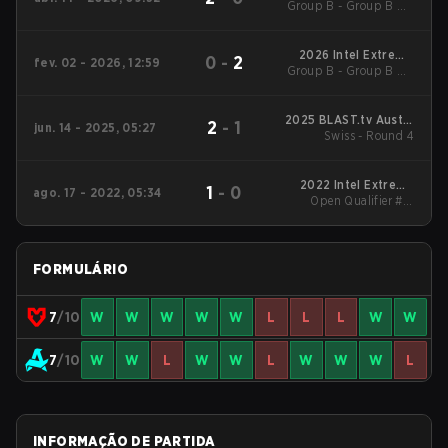
Group B - Group B UB
Semifinal
2026 Intel Extreme
0
-
2
fev. 02 - 2026, 12:59
Group B - Group B UB
Masters Kraków
Semifinal
2025 BLAST.tv Austin
2
-
1
jun. 14 - 2025, 05:27
Swiss - Round 4
Major
2022 Intel Extreme
1
-
0
ago. 17 - 2022, 05:34
Masters XVII - Rio
Open Qualifier #1 -
Open Qualifier #1 3rd
Place Match
FORMULÁRIO
7
/10
W
W
W
W
W
L
L
L
W
W
7
/10
W
W
L
W
W
L
W
W
W
L
INFORMAÇÃO DE PARTIDA