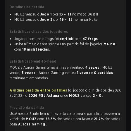
Detalhes da partida
MOUZ venceu o
Jogo 1
por
13 - 11
no mapa Dust II
MOUZ venceu o
Jogo 2
por
19 - 15
no mapa Nuke
Estatísticas chave dos jogadores
Jogador com mais frags foi
xertioN
com
47 frags
.
Maior número de assistências na partida foi do jogador
MAJ3R
com
18 assistências
.
Estatísticas Head-to-head
MOUZ e Aurora Gaming haviam se enfrentado
4 vezes
. MOUZ
venceu
3 vezes
, Aurora Gaming venceu
1 vezes
e
0 partidas
terminaram empatadas.
A última partida entre os times
foi jogada dia 14 de abr. de 2026
às 21:32 no
2026 PGL Astana
onde
MOUZ
venceu
2 - 0
.
Previsão da partida
Usuários da Strafe tem um favorito claro para a partida, e preveem a
vitória do
MOUZ
com
78.3%
dos votos a seu favor e
21.7%
dos votos
para
Aurora Gaming
.