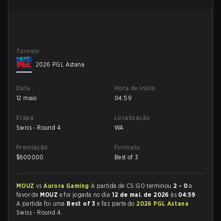
Torneio
2026 PGL Astana
Data
Hora de início
12 maio
04:59
Etapa
Localização
Swiss - Round 4
WA
Premiação
Formato
$
800000
Best of 3
MOUZ
vs
Aurora Gaming
A partida de CS:GO terminou
2 - 0
a
favor de
MOUZ
e foi jogada no dia
12 de mai. de 2026
às
04:59
.
A partida foi uma
Best of 3
e faz parte do
2026 PGL Astana
Swiss - Round 4.