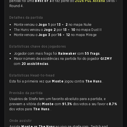
partida foi uma
Best of 3
e faz parte do
2026 PGL Astana
Swiss -
Round 4.
Detalhes da partida
Monte venceu o
Jogo 1
por
13 - 2
no mapa Nuke
The Huns venceu o
Jogo 2
por
13 - 10
no mapa Dust II
Monte venceu o
Jogo 3
por
16 - 12
no mapa Mirage
Estatísticas chave dos jogadores
Jogador com mais frags foi
Rainwaker
com
55 frags
.
Maior número de assistências na partida foi do jogador
GIZMY
com
20 assistências
.
Estatísticas Head-to-head
Esta foi a primeira vez que
Monte
jogou contra
The Huns
.
Previsão da partida
Usuários da Strafe tem um favorito absoluto para a partida, e
preveem a vitória do
Monte
com
91.3%
dos votos a seu favor e
8.7%
dos votos para
The Huns
.
Onde assistir
Assista
Monte vs The Huns
ao vivo na strafe.com, Twitch and