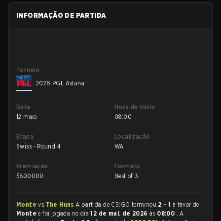
INFORMAÇÃO DE PARTIDA
Torneio
2026 PGL Astana
Data
Hora de início
12 maio
08:00
Etapa
Localização
Swiss - Round 4
WA
Premiação
Formato
$
800000
Best of 3
Monte
vs
The Huns
A partida de CS:GO terminou
2 - 1
a favor de
Monte
e foi jogada no dia
12 de mai. de 2026
às
08:00
. A