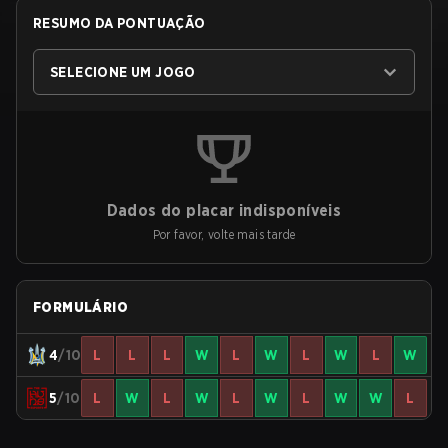
RESUMO DA PONTUAÇÃO
SELECIONE UM JOGO
Dados do placar indisponíveis
Por favor, volte mais tarde
FORMULÁRIO
4
/10
L
L
L
W
L
W
L
W
L
W
5
/10
L
W
L
W
L
W
L
W
W
L