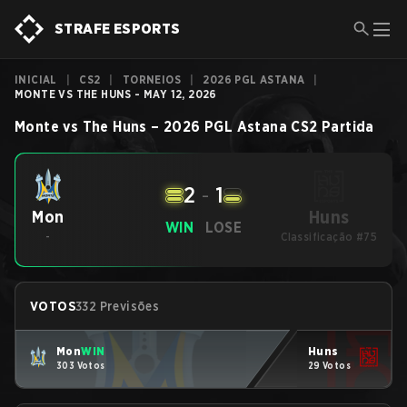
STRAFE ESPORTS
INICIAL
|
CS2
|
TORNEIOS
|
2026 PGL ASTANA
|
MONTE VS THE HUNS - MAY 12, 2026
Monte
vs
The Huns
–
2026 PGL Astana
CS2
Partida
2
-
1
Huns
Mon
WIN
LOSE
-
Classificação #75
VOTOS
332 Previsões
Mon
WIN
Huns
303 Votos
29 Votos