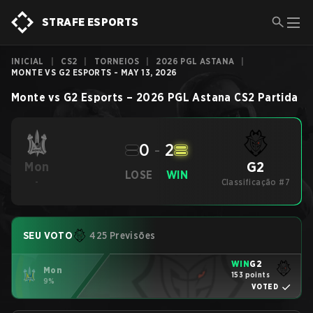
STRAFE ESPORTS
INICIAL
|
CS2
|
TORNEIOS
|
2026 PGL ASTANA
|
MONTE VS G2 ESPORTS - MAY 13, 2026
Monte
vs
G2 Esports
–
2026 PGL Astana
CS2
Partida
0
-
2
G2
Mon
LOSE
WIN
-
Classificação #7
SEU VOTO
425 Previsões
WIN
G2
Mon
153 points
9%
VOTED