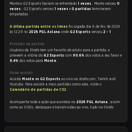
Monte e G2 Esports haviam se enfrentado
1 vezes
. Monte venceu
0
vezes
, G2 Esports venceu
1 vezes
e
0 partidas
terminaram
empatadas.
A última partida entre os times
foi jogada dia 6 de fev. de 2024
às 12:29 no
2026 PGL Astana
onde
G2 Esports
venceu
2 - 1
.
Previsão da partida
Usuários da Strafe tem um favorito absoluto para a partida, e
preveem a vitória do
G2 Esports
com
90.6%
dos votos a seu favor e
9.4%
dos votos para
Monte
.
Onde assistir
Assista
Monte vs G2 Esports
ao vivo na strafe.com, Twitch and
Youtube. Para assistir a mais partidas como esta, visite o
Calendário de partidas de CS2
.
Acompanhe toda a ação que acontece no
2026 PGL Astana
, assim
como as VODs, destaques e transmissões ao vivo, tudo na Strafe.