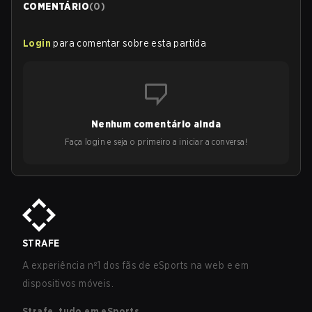
COMENTÁRIO
(
0
)
Login
para comentar sobre esta partida
Nenhum comentário ainda
Faça login e seja o primeiro a iniciar a conversa!
STRAFE
A experiência nº1 dos fãs de eSports na web e em
dispositivos móveis.
Strafe, tudo em eSports