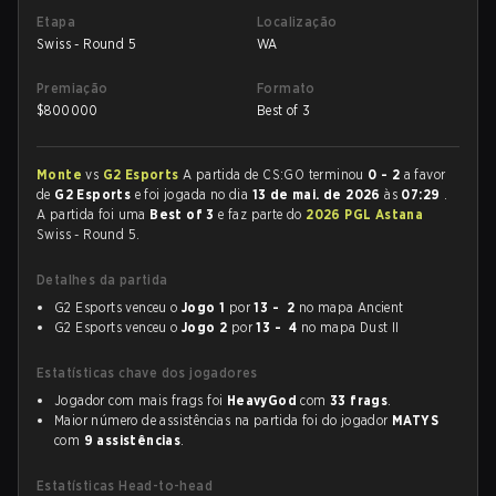
Etapa
Localização
Swiss - Round 5
WA
Premiação
Formato
$
800000
Best of 3
Monte
vs
G2 Esports
A partida de CS:GO terminou
0 - 2
a favor
de
G2 Esports
e foi jogada no dia
13 de mai. de 2026
às
07:29
.
A partida foi uma
Best of 3
e faz parte do
2026 PGL Astana
Swiss - Round 5.
Detalhes da partida
G2 Esports venceu o
Jogo 1
por
13 - 2
no mapa Ancient
G2 Esports venceu o
Jogo 2
por
13 - 4
no mapa Dust II
Estatísticas chave dos jogadores
Jogador com mais frags foi
HeavyGod
com
33 frags
.
Maior número de assistências na partida foi do jogador
MATYS
com
9 assistências
.
Estatísticas Head-to-head