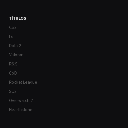
TÍTULOS
CS2
LoL
Dota 2
Valorant
R6:S
CoD
Rocket League
SC2
Overwatch 2
Hearthstone