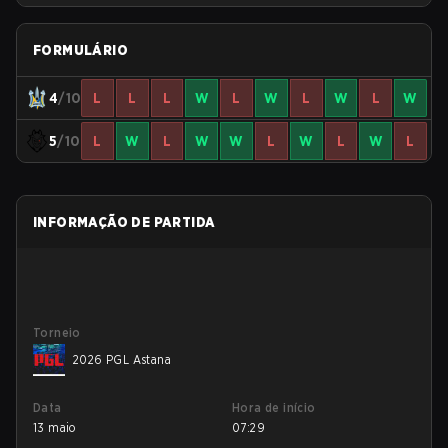
FORMULÁRIO
4
/10
L
L
L
W
L
W
L
W
L
W
5
/10
L
W
L
W
W
L
W
L
W
L
INFORMAÇÃO DE PARTIDA
Torneio
2026 PGL Astana
Data
Hora de início
13 maio
07:29