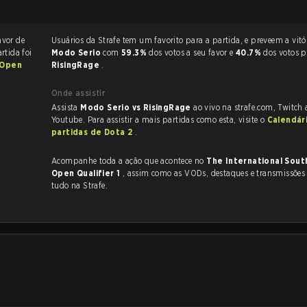
avor de
Usuários da Strafe tem um favorito para a partida, e p
artida foi
Modo Serio
com
59.3%
dos votos a seu favor e
40.7%
dos votos p
 Open
RisingRage
.
Onde assistir
Assista
Modo Serio vs RisingRage
ao vivo na strafe.com, Twitch
Youtube. Para assistir a mais partidas como esta, visite o
Calendár
partidas de Dota 2
.
Acompanhe toda a ação que acontece no
The International Sout
Open Qualifier 1
, assim como as VODs, destaques e transmissões ao vivo,
tudo na Strafe.