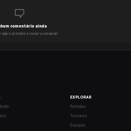
hum comentário ainda
 seja o primeiro a iniciar a conversa!
A
EXPLORAR
trafe
Partidas
Nos
Torneios
Equipes