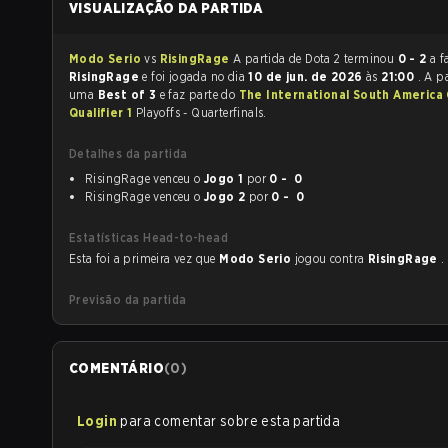
VISUALIZAÇÃO DA PARTIDA
Modo Serio
vs
RisingRage
A partida de Dota 2 terminou
0 - 2
a f
RisingRage
e foi jogada no dia
10 de jun. de 2026
às
21:00
. A p
uma
Best of 3
e faz parte do
The International South America
Qualifier 1
Playoffs - Quarterfinals.
Detalhes da partida
RisingRage venceu o
Jogo 1
por
0 - 0
RisingRage venceu o
Jogo 2
por
0 - 0
Estatísticas Head-to-head
Esta foi a primeira vez que
Modo Serio
jogou contra
RisingRage
.
Previsão da partida
COMENTÁRIO
(
0
)
Login
para comentar sobre esta partida