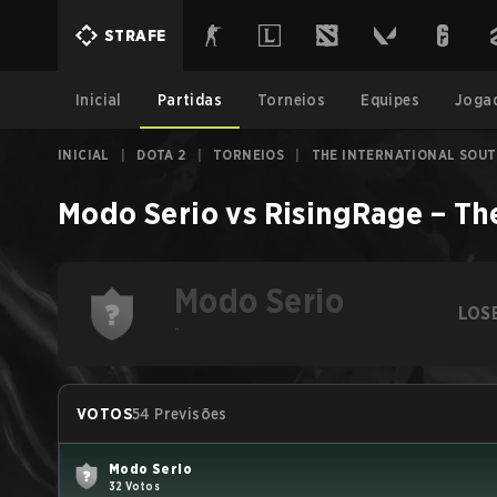
STRAFE
Inicial
Partidas
Torneios
Equipes
Joga
INICIAL
|
DOTA 2
|
TORNEIOS
|
THE INTERNATIONAL SOUTH
Modo Serio
vs
RisingRage
–
The
Modo Serio
LOS
-
VOTOS
54 Previsões
Modo Serio
32 Votos