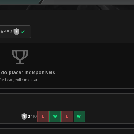
AME 2
do placar indisponíveis
Por favor, volte mais tarde
2
/10
L
W
L
W