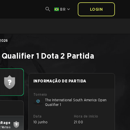
BR
LOGIN
 2026
Qualifier 1
Dota 2
Partida
INFORMAÇÃO DE PARTIDA
Torneio
The International South America Open
Qualifier 1
Data
Hora de início
10 junho
21:00
gRage
2 Votos