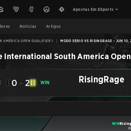
Apostas Em ESports
dores
Notícias
Artigos
 AMERICA OPEN QUALIFIER 1
|
MODO SERIO VS RISINGRAGE - JUN 10,
 International South America Open 
RisingRage
0
-
2
E
WIN
-
WIN
Risin
2