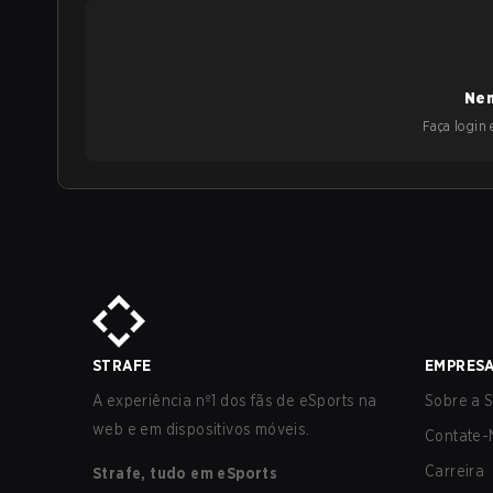
Nen
Faça login e
STRAFE
EMPRES
A experiência nº1 dos fãs de eSports na
Sobre a S
web e em dispositivos móveis.
Contate-
Carreira
Strafe, tudo em eSports