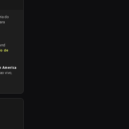
reveem a vitória do
ara
 and
io de
h America