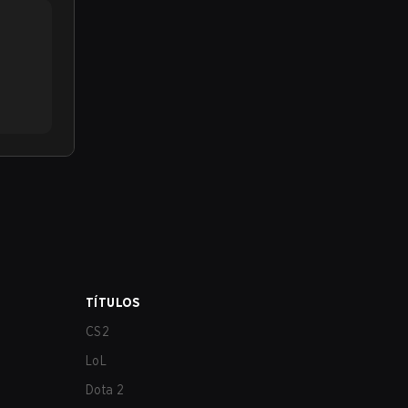
TÍTULOS
CS2
LoL
Dota 2