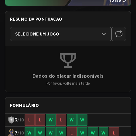
VOTED
RESUMO DA PONTUAÇÃO
SELECIONE UM JOGO
Dados do placar indisponíveis
Por favor, volte mais tarde
FORMULÁRIO
3
/10
L
L
W
L
W
W
7
/10
W
W
W
W
L
W
W
W
L