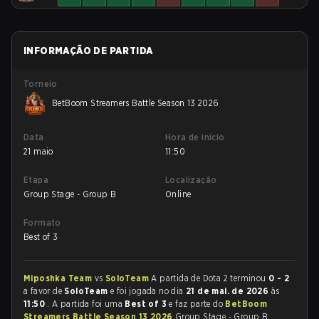
INFORMAÇÃO DE PARTIDA
Torneio
BetBoom Streamers Battle Season 13 2026
Data
Hora de início
21 maio
11:50
Etapa
Localização
Group Stage - Group B
Online
Formato
Best of 3
Miposhka Team
vs
SoloTeam
A partida de Dota 2 terminou
0 - 2
a favor de
SoloTeam
e foi jogada no dia
21 de mai. de 2026
às
11:50
. A partida foi uma
Best of 3
e faz parte do
BetBoom
Streamers Battle Season 13 2026
Group Stage - Group B.