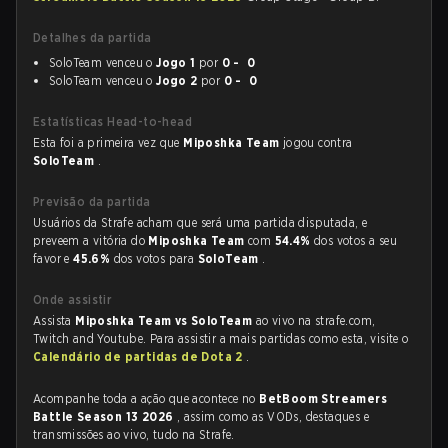
Detalhes da partida
SoloTeam venceu o
Jogo 1
por
0 - 0
SoloTeam venceu o
Jogo 2
por
0 - 0
Estatísticas Head-to-head
Esta foi a primeira vez que
Miposhka Team
jogou contra
SoloTeam
.
Previsão da partida
Usuários da Strafe acham que será uma partida disputada, e
preveem a vitória do
Miposhka Team
com
54.4%
dos votos a seu
favor e
45.6%
dos votos para
SoloTeam
.
Onde assistir
Assista
Miposhka Team vs SoloTeam
ao vivo na strafe.com,
Twitch and Youtube. Para assistir a mais partidas como esta, visite o
Calendário de partidas de Dota 2
.
Acompanhe toda a ação que acontece no
BetBoom Streamers
Battle Season 13 2026
, assim como as VODs, destaques e
transmissões ao vivo, tudo na Strafe.