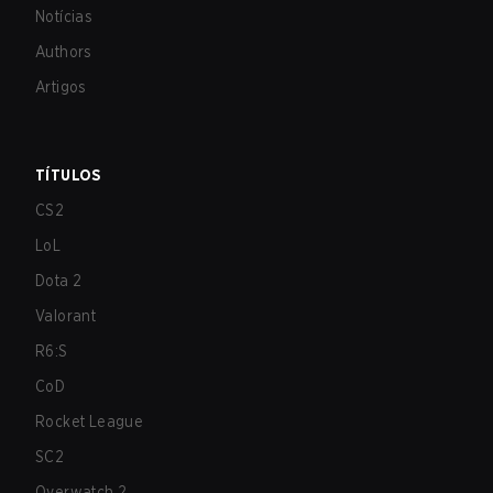
Notícias
Authors
Artigos
TÍTULOS
CS2
LoL
Dota 2
Valorant
R6:S
CoD
Rocket League
SC2
Overwatch 2