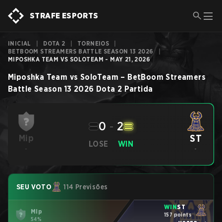
STRAFE ESPORTS
INICIAL
|
DOTA 2
|
TORNEIOS
|
BETBOOM STREAMERS BATTLE SEASON 13 2026
|
MIPOSHKA TEAM VS SOLOTEAM - MAY 21, 2026
Miposhka Team
vs
SoloTeam
–
BetBoom Streamers
Battle Season 13 2026
Dota 2
Partida
0
-
2
ST
Mip
LOSE
WIN
-
-
SEU VOTO
114 Previsões
WIN
ST
Mip
157 points
54%