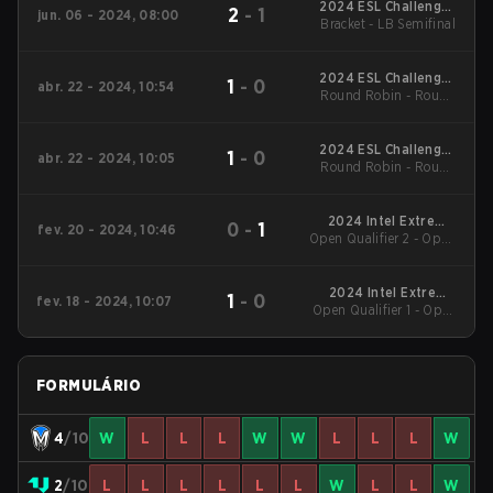
2024 ESL Challenger
2
-
1
jun. 06 - 2024, 08:00
Bracket - LB Semifinal
League Season 47:
Oceania
2024 ESL Challenger
1
-
0
abr. 22 - 2024, 10:54
Round Robin - Round
League Season 47:
Oceania
Robin
2024 ESL Challenger
1
-
0
abr. 22 - 2024, 10:05
Round Robin - Round
League Season 47:
Oceania
Robin
2024 Intel Extreme
0
-
1
fev. 20 - 2024, 10:46
Open Qualifier 2 - Open
Masters Dallas
Qualifier 2 Semifinal
2024 Intel Extreme
1
-
0
fev. 18 - 2024, 10:07
Open Qualifier 1 - Open
Masters Dallas
Qualifier 1 Semifinal
FORMULÁRIO
4
/10
W
L
L
L
W
W
L
L
L
W
2
/10
L
L
L
L
L
L
W
L
L
W