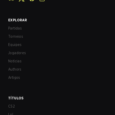
EXPLORAR
Partidas
Torneios
Equipes
Jogadores
Notícias
Authors
Artigos
TÍTULOS
CS2
LoL