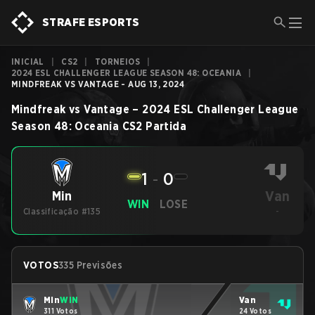
STRAFE ESPORTS
INICIAL
|
CS2
|
TORNEIOS
|
2024 ESL CHALLENGER LEAGUE SEASON 48: OCEANIA
|
MINDFREAK VS VANTAGE - AUG 13, 2024
Mindfreak
vs
Vantage
–
2024 ESL Challenger League
Season 48: Oceania
CS2
Partida
1
-
0
Van
Min
WIN
LOSE
Classificação #135
-
VOTOS
335 Previsões
Min
WIN
Van
311 Votos
24 Votos