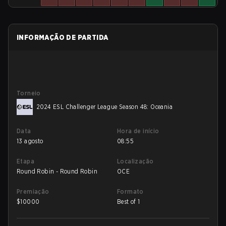
INFORMAÇÃO DE PARTIDA
Torneio
2024 ESL Challenger League Season 48: Oceania
Data
Hora de início
13 agosto
08:55
Etapa
Localização
Round Robin - Round Robin
OCE
Premiação
Formato
$
10000
Best of 1