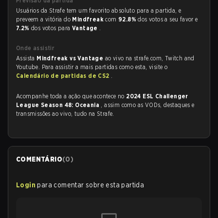
Previsão da partida
Usuários da Strafe tem um favorito absoluto para a partida, e
preveem a vitória do
Mindfreak
com
92.8%
dos votos a seu favor e
7.2%
dos votos para
Vantage
.
Onde assistir
Assista
Mindfreak vs Vantage
ao vivo na strafe.com, Twitch and
Youtube. Para assistir a mais partidas como esta, visite o
Calendário de partidas de CS2
.
Acompanhe toda a ação que acontece no
2024 ESL Challenger
League Season 48: Oceania
, assim como as VODs, destaques e
transmissões ao vivo, tudo na Strafe.
COMENTÁRIO
(
0
)
Login
para comentar sobre esta partida