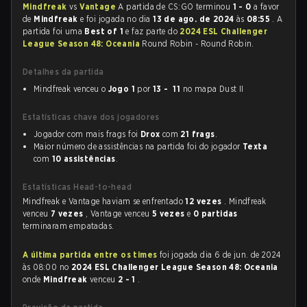
Mindfreak
vs
Vantage
A partida de CS:GO terminou
1 - 0
a favor
de
Mindfreak
e foi jogada no dia
13 de ago. de 2024
às
08:55
. A
partida foi uma
Best of 1
e faz parte do
2024 ESL Challenger
League Season 48: Oceania
Round Robin - Round Robin.
Detalhes da partida
Mindfreak venceu o
Jogo 1
por
13 - 11
no mapa Dust II
Estatísticas chave dos jogadores
Jogador com mais frags foi
Drox
com
21 frags
.
Maior número de assistências na partida foi do jogador
Texta
com
10 assistências
.
Estatísticas Head-to-head
Mindfreak e Vantage haviam se enfrentado
12 vezes
. Mindfreak
venceu
7 vezes
, Vantage venceu
5 vezes
e
0 partidas
terminaram empatadas.
A última partida entre os times
foi jogada dia 6 de jun. de 2024
às 08:00 no
2024 ESL Challenger League Season 48: Oceania
onde
Mindfreak
venceu
2 - 1
.