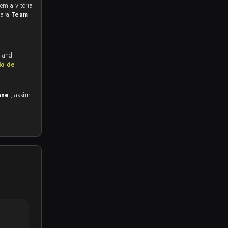
para
Team
h and
io de
bane
, assim