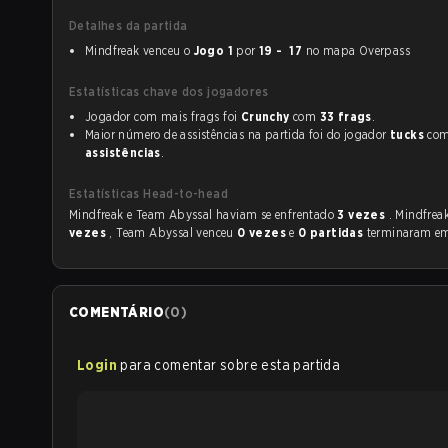
Detalhes da partida
Mindfreak venceu o
Jogo 1
por
19 - 17
no mapa Overpass
Estatísticas chave dos jogadores
Jogador com mais frags foi
Crunchy
com
33 frags
.
Maior número de assistências na partida foi do jogador
tucks
co
assistências
.
Estatísticas Head-to-head
Mindfreak e Team Abyssal haviam se enfrentado
3 vezes
. Mindfrea
vezes
, Team Abyssal venceu
0 vezes
e
0 partidas
terminaram e
COMENTÁRIO
(
0
)
Login
para comentar sobre esta partida