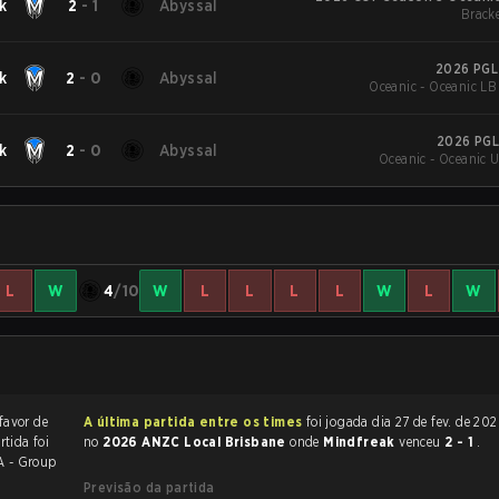
k
2
-
1
Abyssal
Bracke
2026 PGL
k
2
-
0
Abyssal
Oceanic - Oceanic LB
2026 PGL
k
2
-
0
Abyssal
Oceanic - Oceanic 
L
W
4
/10
W
L
L
L
L
W
L
W
favor de
A última partida entre os times
foi jogada dia 27 de fev. de 2026 às 08:10
rtida foi
no
2026 ANZC Local Brisbane
onde
Mindfreak
venceu
2 - 1
.
A - Group
Previsão da partida