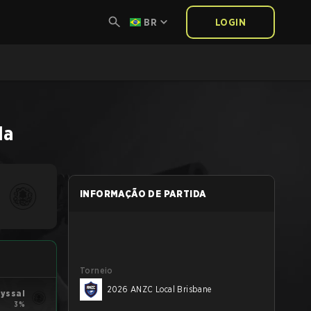
BR
LOGIN
da
INFORMAÇÃO DE PARTIDA
Torneio
2026 ANZC Local Brisbane
yssal
3%