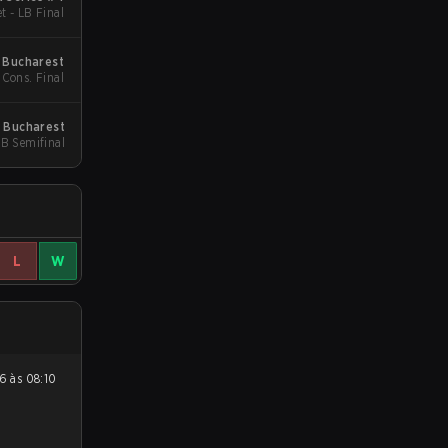
t - LB Final
 Bucharest
 Cons. Final
 Bucharest
UB Semifinal
L
W