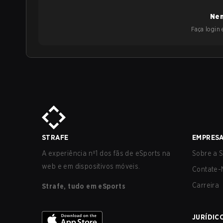
Nen
Faça login e
STRAFE
EMPRES
A experiência nº1 dos fãs de eSports na
Sobre a S
web e em dispositivos móveis.
Contate-
Carreira
Strafe, tudo em eSports
JURÍDIC