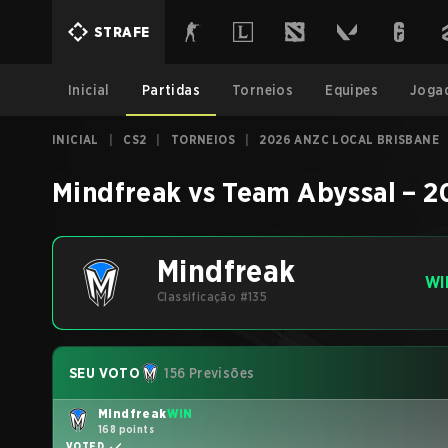
STRAFE
Inicial
Partidas
Torneios
Equipes
Joga
INICIAL
|
CS2
|
TORNEIOS
|
2026 ANZC LOCAL BRISBANE
Mindfreak
vs
Team Abyssal
–
2
Mindfreak
WI
Classificação #135
SEU VOTO
156 Previsões
Mindfreak
WIN
168 points
VOTED