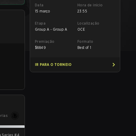
Data
Hora de início
15 março
23:55
Etapa
Localização
Group A - Group A
OCE
Premiação
Formato
$
8849
Best of 1
IR PARA O TORNEIO
órias
 Series #4