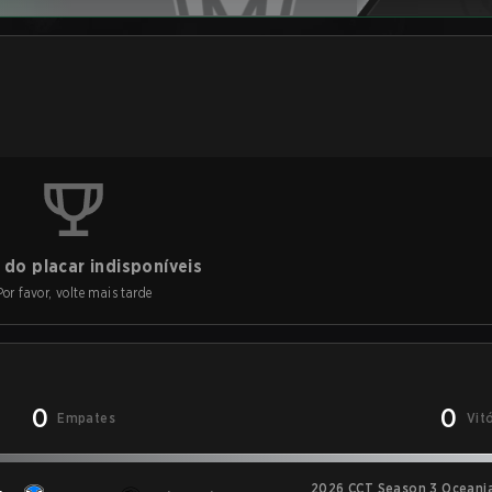
do placar indisponíveis
Por favor, volte mais tarde
0
0
Empates
Vit
2026 CCT Season 3 Oceania