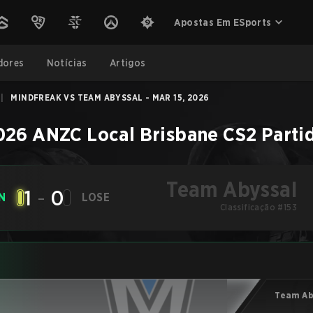
Apostas Em ESports
dores
Notícias
Artigos
|
MINDFREAK VS TEAM ABYSSAL - MAR 15, 2026
026 ANZC Local Brisbane
CS2
Parti
Team Abyssal
1
-
0
N
LOSE
Classificação #153
Team Ab