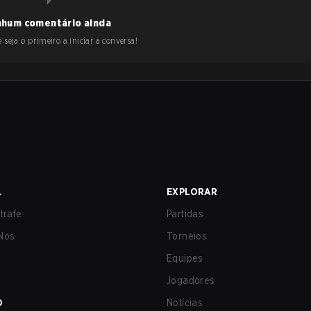
hum comentário ainda
 seja o primeiro a iniciar a conversa!
A
EXPLORAR
trafe
Partidas
Nos
Torneios
Equipes
Jogadores
O
Notícias