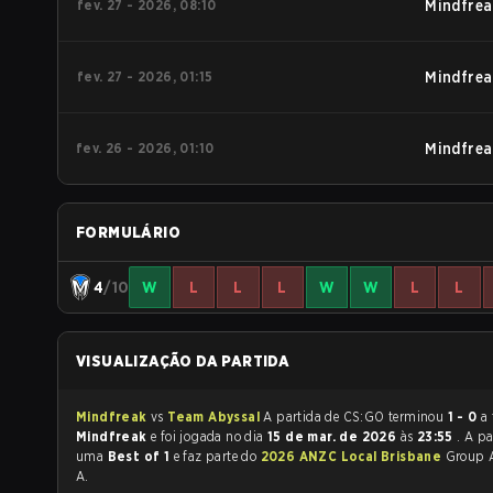
fev. 27 - 2026, 08:10
Mindfrea
fev. 27 - 2026, 01:15
Mindfrea
fev. 26 - 2026, 01:10
Mindfrea
FORMULÁRIO
4
/10
W
L
L
L
W
W
L
L
VISUALIZAÇÃO DA PARTIDA
Mindfreak
vs
Team Abyssal
A partida de CS:GO terminou
1 - 0
a 
Mindfreak
e foi jogada no dia
15 de mar. de 2026
às
23:55
. A pa
uma
Best of 1
e faz parte do
2026 ANZC Local Brisbane
Group 
A.