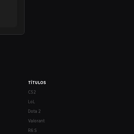
TÍTULOS
CS2
LoL
Dota 2
Valorant
R6:S