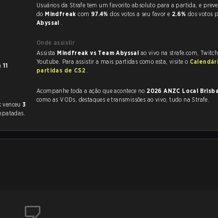
Usuários da Strafe tem um favorito absoluto para a partida, e preveem a vitória
do
Mindfreak
com
97.4%
dos votos a seu favor e
2.6%
dos votos 
Abyssal
.
Onde assistir
Assista
Mindfreak vs Team Abyssal
ao vivo na strafe.com, Twitc
Youtube. Para assistir a mais partidas como esta, visite o
Calendár
m
11
partidas de CS2
.
Acompanhe toda a ação que acontece no
2026 ANZC Local Bris
como as VODs, destaques e transmissões ao vivo, tudo na Strafe.
k venceu
3
mpatadas.