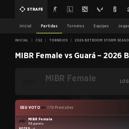
STRAFE
Inicial
Partidas
Torneios
Equipes
Joga
INICIAL
|
CS2
|
TORNEIOS
|
2026 BETBOOM STORM SEASO
MIBR Female
vs
Guará
–
2026 B
MIBR Female
LOS
-
SEU VOTO
179 Previsões
MIBR Female
115 points
VOTED