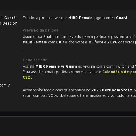
 de
Guará
Esta foi a primeira vez que
MIBR Female
jogou contra
Guará
.
ma
Best of
.
Previsão da partida
Usuários da Strafe tem um favorito para a partida, e p
MIBR Female
com
68.7%
dos votos a seu favor e
31.3%
dos votos
.
Onde assistir
Assista
MIBR Female vs Guará
ao vivo na strafe.com, Twitch and
Para assistir a mais partidas como esta, visite o
Calendário de pa
CS2
.
com
7
Acompanhe toda a ação que acontece no
2026 BetBoom Storm S
assim como as VODs, destaques e transmissões ao vivo, tudo na Str