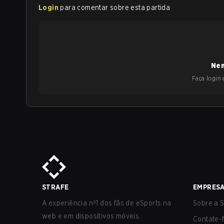
Login
para comentar sobre esta partida
Nen
Faça login e
STRAFE
EMPRES
A experiência nº1 dos fãs de eSports na
Sobre a S
web e em dispositivos móveis.
Contate-