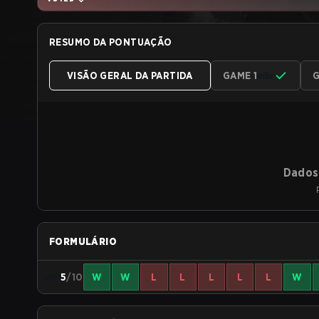
RESUMO DA PONTUAÇÃO
VISÃO GERAL DA PARTIDA
GAME 1
G
Dados 
FORMULÁRIO
5
/10
W
W
L
L
L
L
L
W