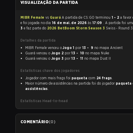
VISUALIZAÇÃO DA PARTIDA
MIBR Female
vs
Guará
A partida de CS:GO terminou
1 - 2
a favor
e foi jogada no dia
16 de mai. de 2026
às
17:09
. A partida foi u
3
e faz parte do
2026 BetBoom Storm Season 3
Swiss - Round 3
Detalhes da partida
MIBR Female venceu o
Jogo 1
por
13 - 9
no mapa Ancient
Guará venceu o
Jogo 2
por
13 - 10
no mapa Nuke
Guará venceu o
Jogo 3
por
13 - 11
no mapa Dust II
Estatísticas chave dos jogadores
Jogador com mais frags foi
paqueta
com
24 frags
.
Maior número de assistências na partida foi do jogador
paqueta
assistências
.
Estatísticas Head-to-head
COMENTÁRIO
(
0
)