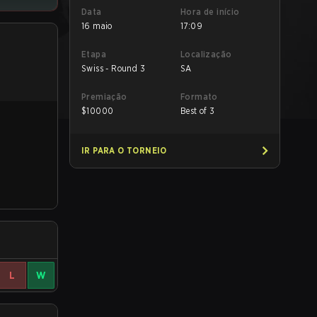
Data
Hora de início
16 maio
17:09
Etapa
Localização
Swiss - Round 3
SA
Premiação
Formato
$
10000
Best of 3
IR PARA O TORNEIO
L
W