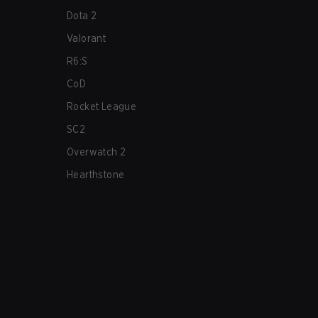
Dota 2
Valorant
R6:S
CoD
Rocket League
SC2
Overwatch 2
Hearthstone