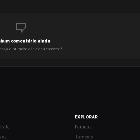
hum comentário ainda
 seja o primeiro a iniciar a conversa!
A
EXPLORAR
trafe
Partidas
Nos
Torneios