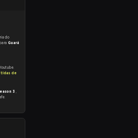
reveem a vitória do
 para
Guará
 Youtube.
rtidas de
eason 3
,
afe.