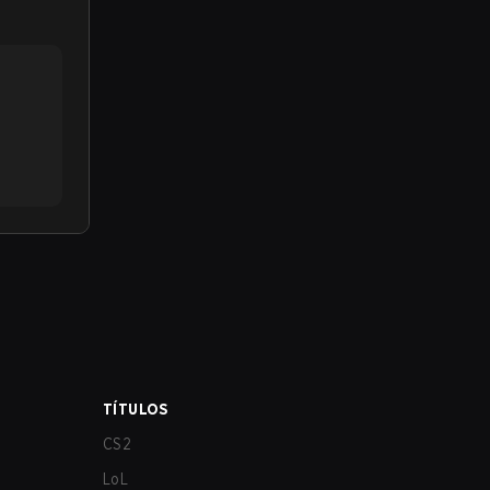
TÍTULOS
CS2
LoL