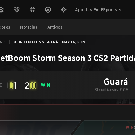
Apostas Em ESports
dores
Notícias
Artigos
N 3
|
MIBR FEMALE VS GUARÁ - MAY 16, 2026
etBoom Storm Season 3
CS2
Partid
Guará
1
-
2
E
WIN
Classificação #216
WIN