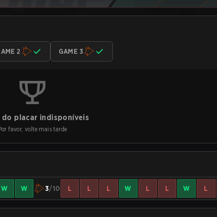
AME 2
GAME 3
do placar indisponíveis
Por favor, volte mais tarde
W
W
3
/10
L
L
L
W
L
L
W
L