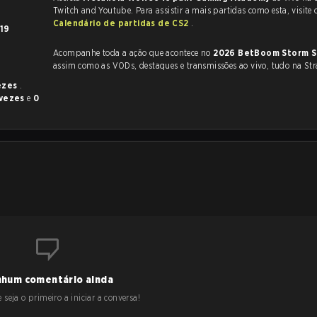
Twitch and Youtube. Para assistir a mais partidas como esta, visite 
Calendário de partidas de CS2
.
19
Acompanhe toda a ação que acontece no
2026 BetBoom Storm S
assim como as VODs, destaques e transmissões ao vivo, tudo na Str
ezes
.
 vezes
e
0
hum comentário ainda
 seja o primeiro a iniciar a conversa!