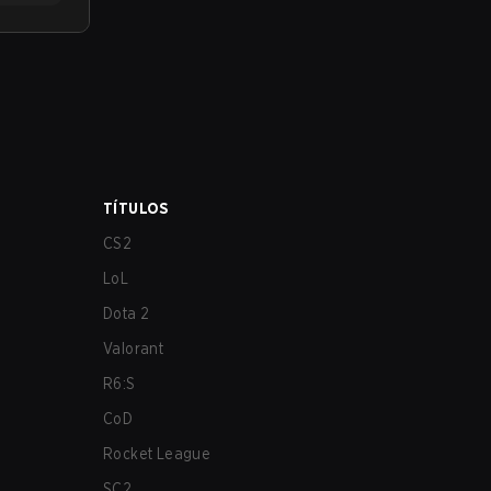
TÍTULOS
CS2
LoL
Dota 2
Valorant
R6:S
CoD
Rocket League
SC2