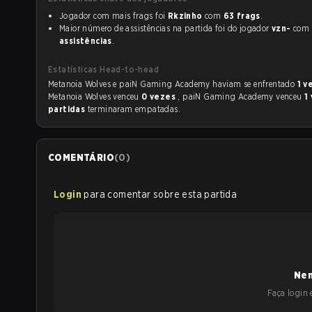
Jogador com mais frags foi
Rkzinho
com
63 frags
.
Maior número de assistências na partida foi do jogador
vzn-
com
assistências
.
Estatísticas Head-to-head
Metanoia Wolves e paiN Gaming Academy haviam se enfrentado
1 v
Metanoia Wolves venceu
0 vezes
, paiN Gaming Academy venceu
1
partidas
terminaram empatadas.
COMENTÁRIO
(
0
)
Login
para comentar sobre esta partida
Nen
Faça login e