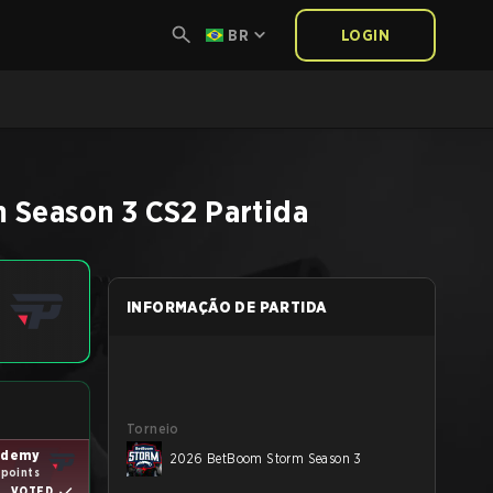
BR
LOGIN
 Season 3
CS2
Partida
INFORMAÇÃO DE PARTIDA
Torneio
ademy
2026 BetBoom Storm Season 3
 points
VOTED