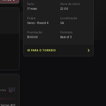
Data
Hora de início
17 maio
22:00
Etapa
Localização
Swiss - Round 4
SA
Premiação
Formato
$
10000
Best of 3
IR PARA O TORNEIO
órias
Series #10