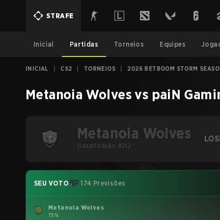
STRAFE
Inicial
Partidas
Torneios
Equipes
Joga
INICIAL
|
CS2
|
TORNEIOS
|
2026 BETBOOM STORM SEASO
Metanoia Wolves
vs
paiN Gami
Metanoia Wolves
LOS
Classificação #212
SEU VOTO
174 Previsões
Metanoia Wolves
75%