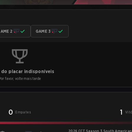
AME 2
GAME 3
do placar indisponíveis
Por favor, volte mais tarde
0
1
Empates
Vit
2026 CCT Season 3 South American 