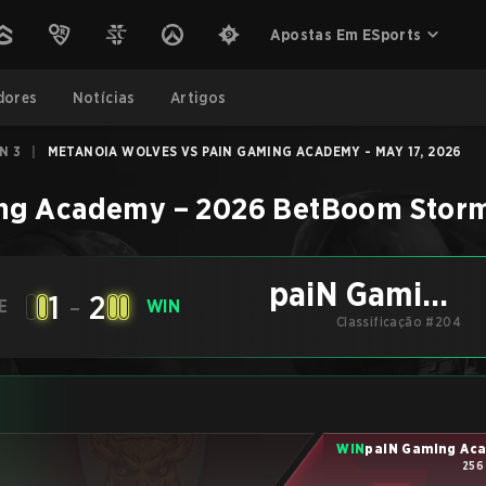
Apostas Em ESports
dores
Notícias
Artigos
N 3
|
METANOIA WOLVES VS PAIN GAMING ACADEMY - MAY 17, 2026
ng Academy
–
2026 BetBoom Storm
paiN Gaming
1
-
2
E
WIN
Academy
Classificação #204
WIN
paiN Gaming Ac
256