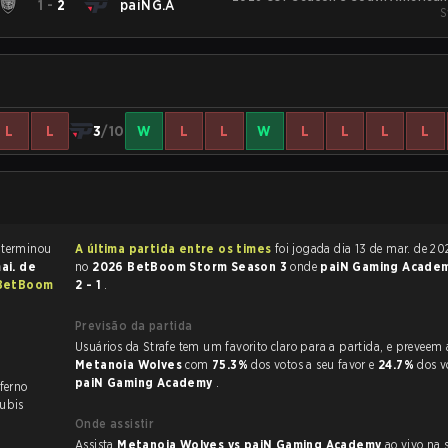
1
-
2
paiNG.A
S
L
L
3
/10
W
L
L
W
L
L
L
L
A partida de CS:GO terminou
A última partida entre os times
foi jogada dia 13 de mar. de 2026 às 16:09
ai. de
no
2026 BetBoom Storm Season 3
onde
paiN Gaming Acade
BetBoom
2 - 1
.
Previsão da partida
Usuários da Strafe tem um favorito claro
Metanoia Wolves
com
75.3%
dos votos a seu favor e
24.7%
dos v
paiN Gaming Academy
.
ferno
ubis
Onde assistir
Assista
Metanoia Wolves vs paiN Gaming Academy
ao vivo na 