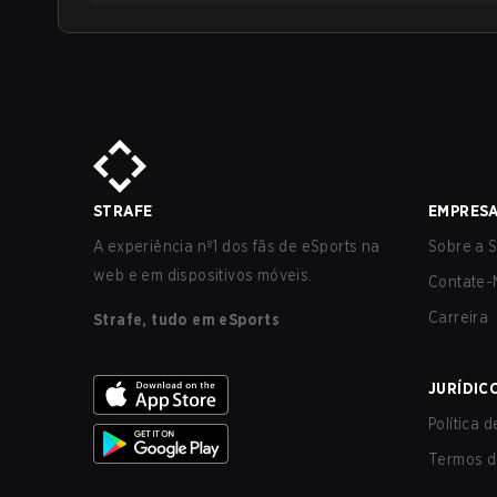
STRAFE
EMPRES
A experiência nº1 dos fãs de eSports na
Sobre a S
web e em dispositivos móveis.
Contate-
Carreira
Strafe, tudo em eSports
JURÍDIC
Política 
Termos d