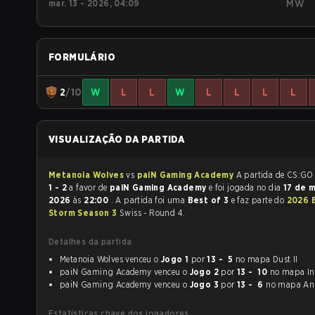
mar. 13 - 2026, 04:09
MW
FORMULÁRIO
2
/10
W
L
L
W
L
L
L
L
VISUALIZAÇÃO DA PARTIDA
Metanoia Wolves
vs
paiN Gaming Academy
1 - 2
a favor de
paiN Gaming Academy
e foi jogada no dia
17 de m
2026
às
22:00
. A partida foi uma
Best of 3
e faz parte do
2026 
Storm Season 3
Swiss - Round 4.
Detalhes da partida
Metanoia Wolves venceu o
Jogo 1
por
13 - 5
no mapa Dust II
paiN Gaming Academy venceu o
Jogo 2
por
13 - 10
no mapa In
paiN Gaming Academy venceu o
Jogo 3
por
13 - 6
no mapa An
Estatísticas chave dos jogadores