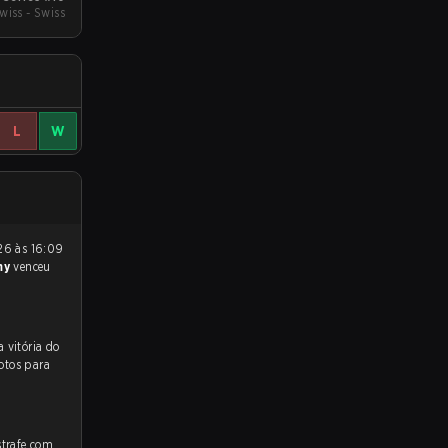
wiss - Swiss
L
W
my
venceu
 para a partida, e preveem a vitória do
otos para
strafe.com,