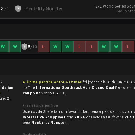
EPL World Series Sou
2
-
1
Mentality Monster
Group Stag
W
W
5
/10
L
W
W
L
L
W
W
L
A última partida entre os times
foi jogada dia 16 de jun. de 2026 às 03:20
1 de jun.
no
The International Southeast Asia Closed Qualifier
onde
I
e
Philippines
venceu
2 - 1
.
ound 2.
Previsão da partida
Usuários da Strafe tem um favorito claro
InterActive Philippines
com
78.3%
dos votos a seu favor e
21.7
para
Mentality Monster
.
Onde assistir