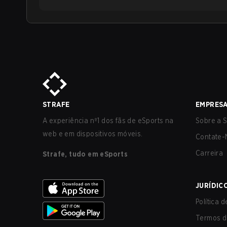
STRAFE
EMPRES
A experiência nº1 dos fãs de eSports na
Sobre a S
web e em dispositivos móveis.
Contate-
Carreira
Strafe, tudo em eSports
JURÍDIC
Política 
Termos d