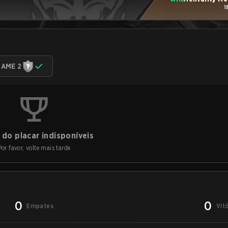
1
AME 2
do placar indisponíveis
Por favor, volte mais tarde
0
0
Empates
Vit