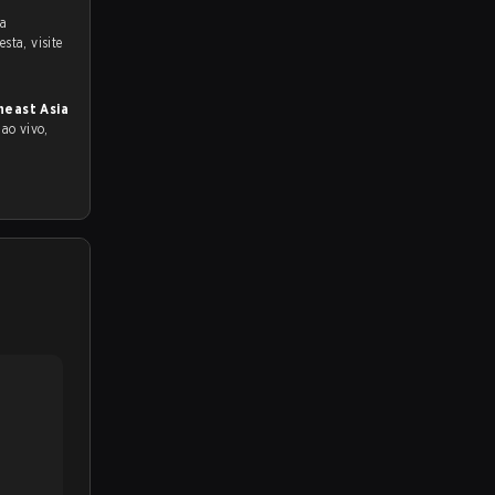
na
sta, visite
heast Asia