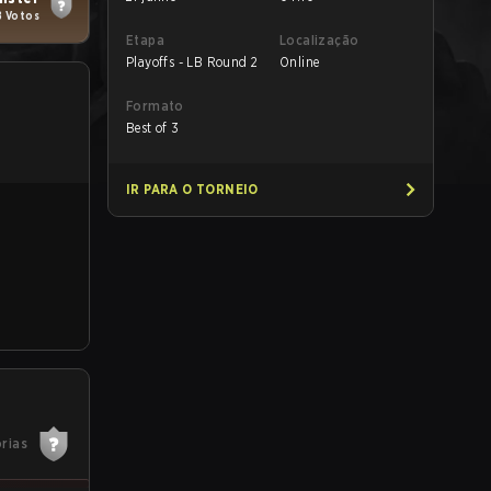
8 Votos
Etapa
Localização
Playoffs - LB Round 2
Online
Formato
Best of 3
IR PARA O TORNEIO
órias