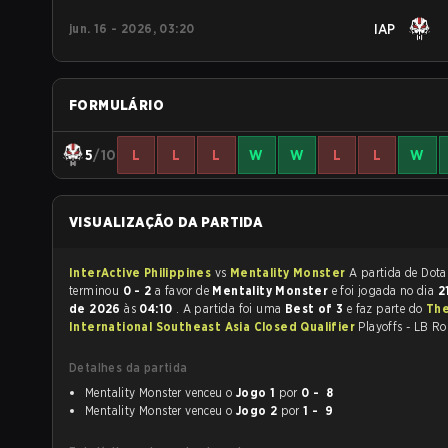
jun. 16 - 2026, 03:20
IAP
FORMULÁRIO
5
/10
L
L
L
W
W
L
L
W
VISUALIZAÇÃO DA PARTIDA
InterActive Philippines
vs
Mentality Monster
A partida de Dota 2
terminou
0 - 2
a favor de
Mentality Monster
e foi jogada no dia
2
de 2026
às
04:10
. A partida foi uma
Best of 3
e faz parte do
Th
International Southeast Asia Closed Qualifier
Playoffs - LB R
Detalhes da partida
Mentality Monster venceu o
Jogo 1
por
0 - 8
Mentality Monster venceu o
Jogo 2
por
1 - 9