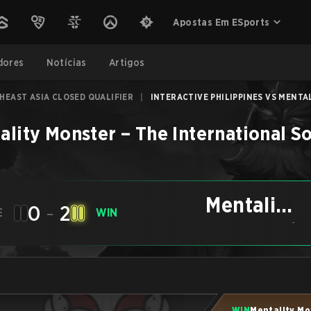
Apostas Em ESports
dores
Notícias
Artigos
HEAST ASIA CLOSED QUALIFIER
|
INTERACTIVE PHILIPPINES VS MENTAL
ality Monster
–
The International S
Mentality
0
-
2
E
WIN
Monster
-
WIN
Mentality Mo