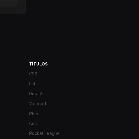
TÍTULOS
CS2
LoL
Dota 2
Valorant
R6:S
CoD
Rocket League