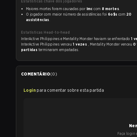
Estatísticas chave dos jogadores
Maiores mortes foram causadas por
lmc
com
8 mortes
.
O jogador com maior número de assistências foi
6o$s
com
20
assistências
.
Estatísticas Head-to-head
InterActive Philippines e Mentality Monster haviam se enfrentado
1 
InterActive Philippines venceu
1 vezes
, Mentality Monster venceu
0
partidas
terminaram empatadas.
COMENTÁRIO
(
0
)
Login
para comentar sobre esta partida
Nen
Faça login e