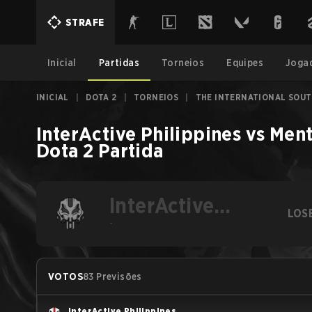
STRAFE
Inicial
Partidas
Torneios
Equipes
Joga
INICIAL
|
DOTA 2
|
TORNEIOS
|
THE INTERNATIONAL SOUT
InterActive Philippines
vs
Ment
Dota 2
Partida
InterActive
LOS
Philippines
-
VOTOS
83 Previsões
InterActive Philippines