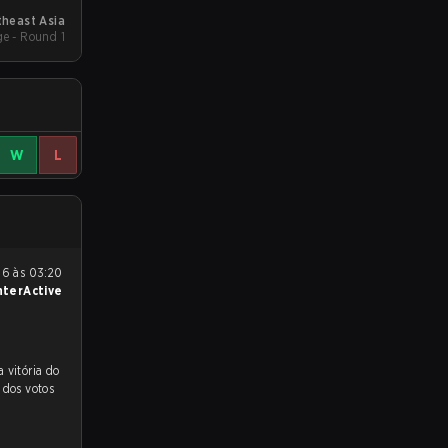
theast Asia
e - Round 1
W
L
nterActive
 para a partida, e preveem a vitória do
%
dos votos