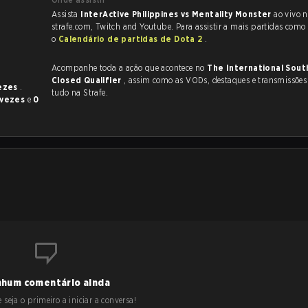
Assista
InterActive Philippines vs Mentality Monster
ao vivo 
strafe.com, Twitch and Youtube. Para assistir a mais partidas como e
o
Calendário de partidas de Dota 2
.
Acompanhe toda a ação que acontece no
The International Sout
Closed Qualifier
, assim como as VODs, destaques e transmissões ao vivo,
vezes
.
tudo na Strafe.
 vezes
e
0
hum comentário ainda
 seja o primeiro a iniciar a conversa!