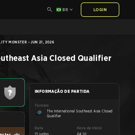
BR
LOGIN
ITY MONSTER - JUN 21, 2026
outheast Asia Closed Qualifier
INFORMAÇÃO DE PARTIDA
Torneio
The International Southeast Asia Closed
Qualifier
Data
Hora de início
21 junho
04:10
nster