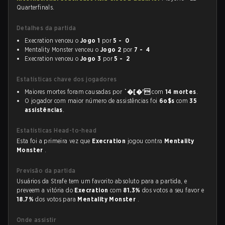
Quarterfinals.
Detalhes da partida
Execration venceu o
Jogo 1
por
5 - 0
Mentality Monster venceu o
Jogo 2
por
7 - 4
Execration venceu o
Jogo 3
por
5 - 2
Estatísticas chave dos jogadores
Maiores mortes foram causadas por
`�[�'
com
14 mortes
.
O jogador com maior número de assistências foi
6o$s
com
35
assistências
.
Estatísticas Head-to-head
Esta foi a primeira vez que
Execration
jogou contra
Mentality
Monster
.
Previsão da partida
Usuários da Strafe tem um favorito absoluto para a partida, e
preveem a vitória do
Execration
com
81.3%
dos votos a seu favor e
18.7%
dos votos para
Mentality Monster
.
Onde assistir