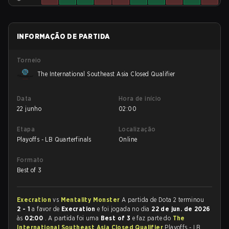
INFORMAÇÃO DE PARTIDA
Torneio
The International Southeast Asia Closed Qualifier
Data
Hora de início
22 junho
02:00
Etapa
Localização
Playoffs - LB Quarterfinals
Online
Formato
Best of 3
Execration
vs
Mentality Monster
A partida de Dota 2 terminou
2 - 1
a favor de
Execration
e foi jogada no dia
22 de jun. de 2026
às
02:00
. A partida foi uma
Best of 3
e faz parte do
The
International Southeast Asia Closed Qualifier
Playoffs - LB