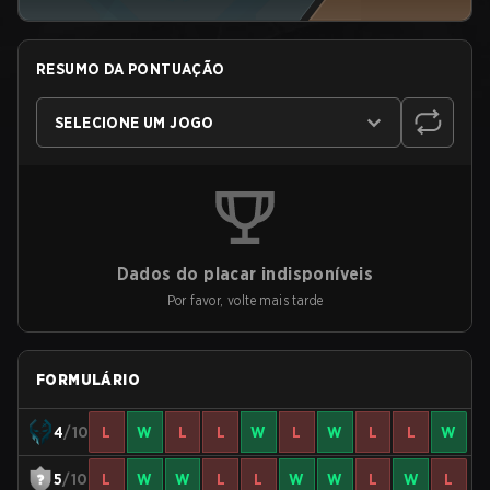
RESUMO DA PONTUAÇÃO
SELECIONE UM JOGO
Dados do placar indisponíveis
Por favor, volte mais tarde
FORMULÁRIO
4
/10
L
W
L
L
W
L
W
L
L
W
5
/10
L
W
W
L
L
W
W
L
W
L