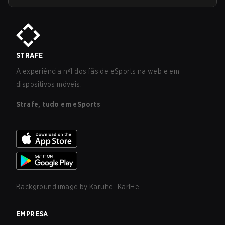
STRAFE
A experiência nº1 dos fãs de eSports na web e em
dispositivos móveis.
Strafe, tudo em eSports
Background image by
Karuhe_KarlHe
EMPRESA