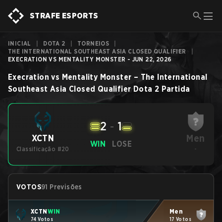
STRAFE ESPORTS
INICIAL
|
DOTA 2
|
TORNEIOS
|
THE INTERNATIONAL SOUTHEAST ASIA CLOSED QUALIFIER
|
EXECRATION VS MENTALITY MONSTER - JUN 22, 2026
Execration
vs
Mentality Monster
–
The International
Southeast Asia Closed Qualifier
Dota 2
Partida
2
-
1
Men
XCTN
WIN
LOSE
Classificação #20
-
VOTOS
91 Previsões
XCTN
WIN
Men
74 Votos
17 Votos