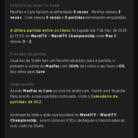
Estatísticas Head-to-head
MaxPax e Cure haviam se enfrentado
9 vezes
. MaxPax venceu
3
vezes
, Cure venceu
5 vezes
e
0 partidas
terminaram empatadas.
A última partida entre os times
foi jogada dia 7 de mar. de 2026
às 15:50 no
WardiTV - WardiTV Championship
onde
Max C
venceu
3 - 2
.
Previsão da partida
Usuários da Strafe tem um favorito absoluto para a partida, e
preveem a vitória do
MaxPax
com
100%
dos votos a seu favor e
0%
dos votos para
Cure
.
Onde assistir
Assista
MaxPax vs Cure
ao vivo na strafe.com, Twitch and Youtube.
Para assistir a mais partidas como esta, visite o
Calendário de
partidas de SC2
.
Acompanhe toda a ação que acontece no
WardiTV - WardiTV
Championship
, assim como as VODs, destaques e transmissões ao
vivo, tudo na Strafe.