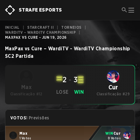
STRAFE ESPORTS
INICIAL
|
STARCRAFT II
|
TORNEIOS
|
WARDITV - WARDITV CHAMPIONSHIP
|
MAXPAX VS CURE - JUN 19, 2026
MaxPax
vs
Cure
–
WardiTV - WardiTV Championship
SC2
Partida
2
-
3
Cur
Max
LOSE
WIN
Classificação #12
Classificação #29
VOTOS
1 Previsões
Max
WIN
Cur
1 Votos
0 Votos