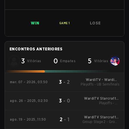
WIN
LOSE
GAME
1
ENCONTROS ANTERIORES
3
0
5
Vitórias
Empates
Vitórias
WardiTV - WardiTV
3
-
2
mar. 07 - 2026, 03:50
Playoffs - UB Semifinals
Championship
WardiTV Starcraft 2
3
-
0
ago. 26 - 2025, 02:30
Playoffs - LB
2025
Quarterfinals
WardiTV Starcraft 2
2
-
1
ago. 19 - 2025, 11:50
Group Stage 2 - Group
2025
A