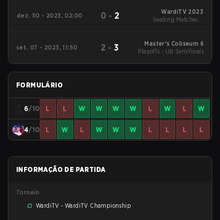
WardiTV 2023
0
-
2
dez. 30 - 2023, 02:00
Seeding Matches: -
Group B
Master's Coliseum 6
2
-
3
set. 07 - 2023, 11:50
Playoffs - UB Semifinals
FORMULÁRIO
6
/10
L
L
W
W
W
W
L
W
L
W
4
/10
L
W
L
W
W
W
L
L
L
L
INFORMAÇÃO DE PARTIDA
Torneio
WardiTV - WardiTV Championship