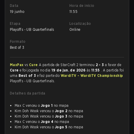
Data
Hora de início
19 junho
11:55
Etapa
Localização
Playoffs - UB Quarterfinals
Online
Formato
Best of 3
MaxPax
vs
Cure
A partida de StarCraft 2 terminou
2 - 3
a favor de
Cure
e foi jogada no dia
19 de jun. de 2026
às
11:55
. A partida foi
uma
Best of 3
e faz parte do
WardiTV - WardiTV Championship
Playoffs - UB Quarterfinals.
Detalhes da partida
Max C venceu o
Jogo 1
no mapa
Kim Doh Wook venceu o
Jogo 2
no mapa
Kim Doh Wook venceu o
Jogo 3
no mapa
Max C venceu o
Jogo 4
no mapa
Kim Doh Wook venceu o
Jogo 5
no mapa