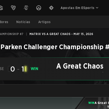
Apostas Em ESports
dores
Notícias
Artigos
AMPIONSHIP #7
|
MATRIX VS A GREAT CHAOS - MAY 15, 2026
 Parken Challenger Championship 
A Great Chaos
0
-
1
SE
WIN
-
WIN
A Great 
1