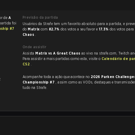
Previsão da partida
or de
A
partida foi
Usuários da Strafe tem um favorito absoluto para a partida, e preveem a vitória
nship #7
do
Matrix
com
82.7%
dos votos a seu favor e
17.3%
dos votos para
Chaos
.
Onde assistir
Assista
Matrix vs A Great Chaos
ao vivo na strafe.com, Twitch a
Para assistir a mais partidas como esta, visite o
Calendário de pa
CS2
.
Acompanhe toda a ação que acontece no
2026 Parken Challenge
2
Championship #7
, assim como as VODs, destaques e transmissões ao vivo,
tudo na Strafe.