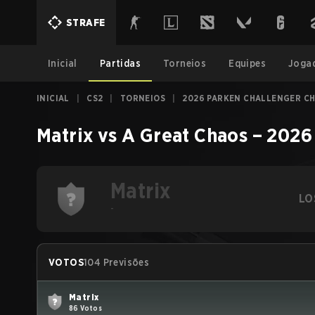
STRAFE
Inicial
Partidas
Torneios
Equipes
Joga
INICIAL
|
CS2
|
TORNEIOS
|
2026 PARKEN CHALLENGER CH
Matrix
vs
A Great Chaos
–
2026
Matrix
LO
-
VOTOS
104 Previsões
Matrix
86 Votos