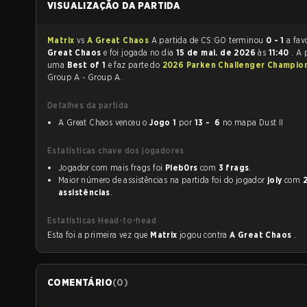
VISUALIZAÇÃO DA PARTIDA
Matrix
vs
A Great Chaos
A partida de CS:GO terminou
0 - 1
a fav
Great Chaos
e foi jogada no dia
15 de mai. de 2026
às
11:40
. A 
uma
Best of 1
e faz parte do
2026 Parken Challenger Champio
Group A - Group A.
Detalhes da partida
A Great Chaos venceu o
Jogo 1
por
13 - 6
no mapa Dust II
Estatísticas chave dos jogadores
Jogador com mais frags foi
Pleb0rs
com
3 frags
.
Maior número de assistências na partida foi do jogador
joly
com
assistências
.
Estatísticas Head-to-head
Esta foi a primeira vez que
Matrix
jogou contra
A Great Chaos
.
COMENTÁRIO
(
0
)