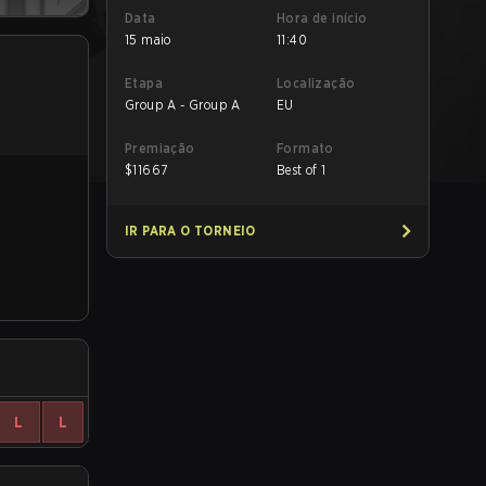
Data
Hora de início
15 maio
11:40
Etapa
Localização
Group A - Group A
EU
Premiação
Formato
$
11667
Best of 1
IR PARA O TORNEIO
L
L