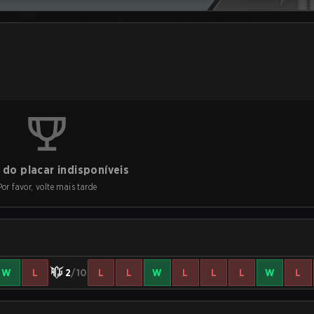
do placar indisponíveis
Por favor, volte mais tarde
W
L
2
/10
L
L
W
L
L
L
W
L