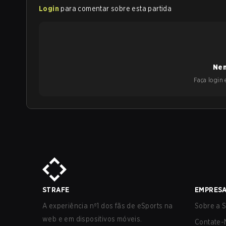
Login
para comentar sobre esta partida
Nen
Faça login e
STRAFE
EMPRES
A experiência nº1 dos fãs de eSports na
Sobre a S
web e em dispositivos móveis.
Contate-