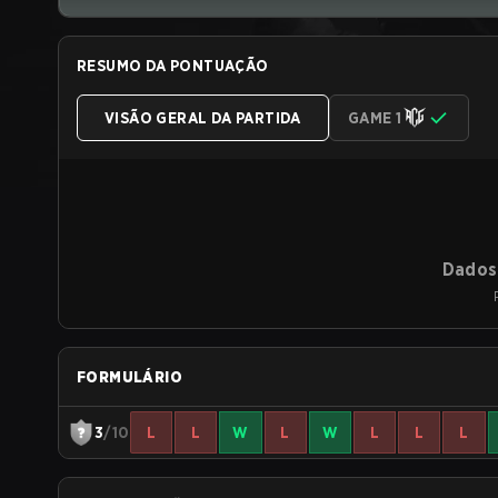
RESUMO DA PONTUAÇÃO
VISÃO GERAL DA PARTIDA
GAME 1
Dados 
FORMULÁRIO
3
/10
L
L
W
L
W
L
L
L