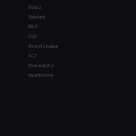
Dota 2
Valorant
R6:S
CoD
Rocket League
SC2
Overwatch 2
Hearthstone