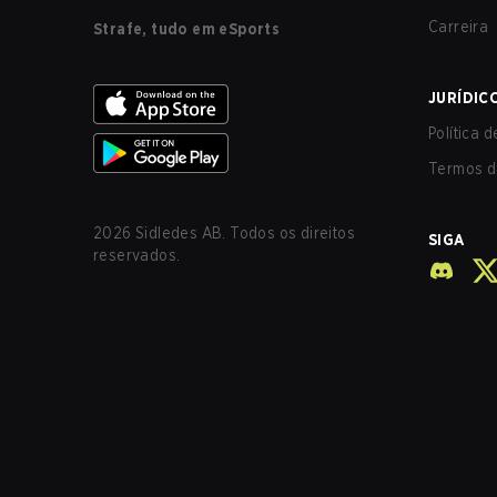
Carreira
Strafe, tudo em eSports
JURÍDIC
Política 
Termos d
2026
Sidledes AB. Todos os direitos
SIGA
reservados.