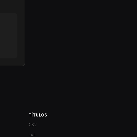
TÍTULOS
CS2
LoL