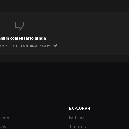
hum comentário ainda
 seja o primeiro a iniciar a conversa!
A
EXPLORAR
trafe
Partidas
Nos
Torneios