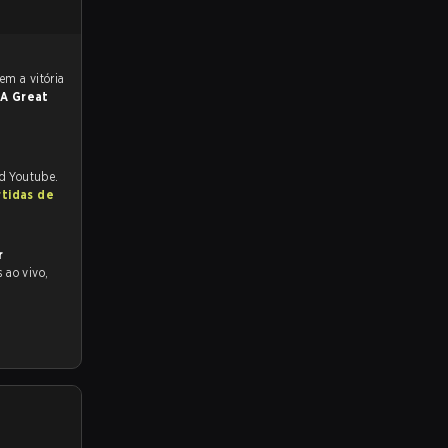
A Great
nd Youtube.
rtidas de
r