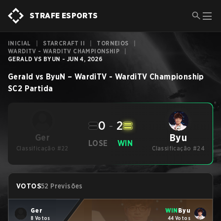
STRAFE ESPORTS
INICIAL
|
STARCRAFT II
|
TORNEIOS
|
WARDITV - WARDITV CHAMPIONSHIP
|
GERALD VS BYUN - JUN 4, 2026
Gerald
vs
ByuN
–
WardiTV - WardiTV Championship
SC2
Partida
0
-
2
Byu
Ger
LOSE
WIN
Classificação #22
Classificação #24
VOTOS
52 Previsões
Ger
WIN
Byu
8 Votos
44 Votos