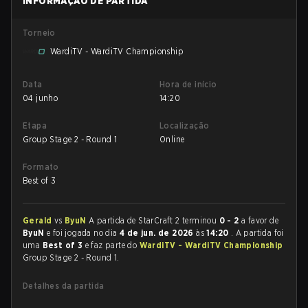
INFORMAÇÃO DE PARTIDA
Torneio
WardiTV - WardiTV Championship
Data
Hora de início
04 junho
14:20
Etapa
Localização
Group Stage 2 - Round 1
Online
Formato
Best of 3
Gerald
vs
ByuN
A partida de StarCraft 2 terminou
0 - 2
a favor de
ByuN
e foi jogada no dia
4 de jun. de 2026
às
14:20
. A partida foi
uma
Best of 3
e faz parte do
WardiTV - WardiTV Championship
Group Stage 2 - Round 1.
Detalhes da partida