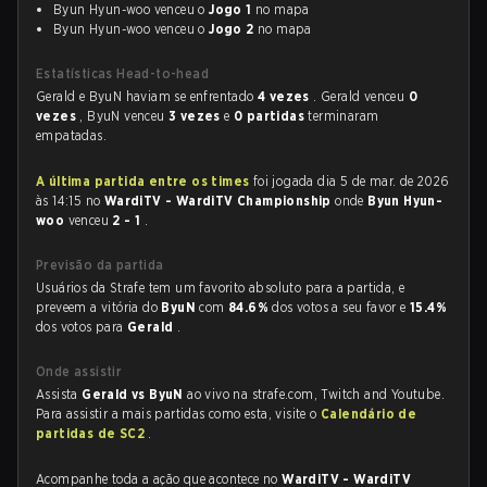
Byun Hyun-woo venceu o
Jogo 1
no mapa
Byun Hyun-woo venceu o
Jogo 2
no mapa
Estatísticas Head-to-head
Gerald e ByuN haviam se enfrentado
4 vezes
. Gerald venceu
0
vezes
, ByuN venceu
3 vezes
e
0 partidas
terminaram
empatadas.
A última partida entre os times
foi jogada dia 5 de mar. de 2026
às 14:15 no
WardiTV - WardiTV Championship
onde
Byun Hyun-
woo
venceu
2 - 1
.
Previsão da partida
Usuários da Strafe tem um favorito absoluto para a partida, e
preveem a vitória do
ByuN
com
84.6%
dos votos a seu favor e
15.4%
dos votos para
Gerald
.
Onde assistir
Assista
Gerald vs ByuN
ao vivo na strafe.com, Twitch and Youtube.
Para assistir a mais partidas como esta, visite o
Calendário de
partidas de SC2
.
Acompanhe toda a ação que acontece no
WardiTV - WardiTV