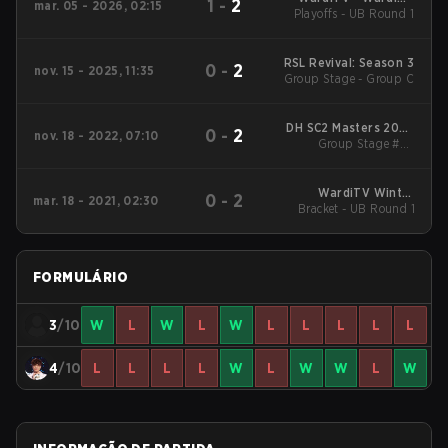
1
-
2
mar. 05 - 2026, 02:15
Playoffs - UB Round 1
Championship
RSL Revival: Season 3
0
-
2
nov. 15 - 2025, 11:35
Group Stage - Group C
DH SC2 Masters 2022
0
-
2
nov. 18 - 2022, 07:10
Atlanta Main Event
Group Stage #2 -
Winners' Match
WardiTV Winter
0
-
2
mar. 18 - 2021, 02:30
Bracket - UB Round 1
Championship 2021
FORMULÁRIO
3
/10
W
L
W
L
W
L
L
L
L
L
4
/10
L
L
L
L
W
L
W
W
L
W