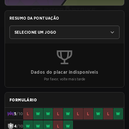
RESUMO DA PONTUAÇÃO
SELECIONE UM JOGO
Dados do placar indisponíveis
Por favor, volte mais tarde
FORMULÁRIO
5
/10
L
W
W
L
W
L
L
W
L
W
4
/10
W
W
W
L
W