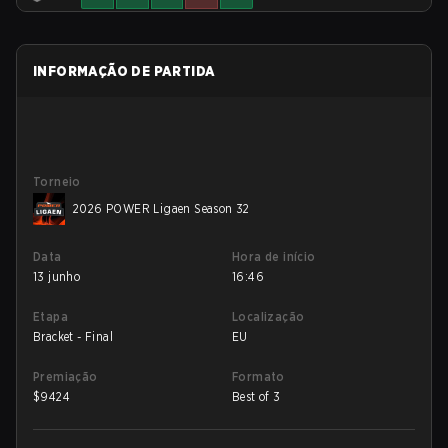
INFORMAÇÃO DE PARTIDA
Torneio
2026 POWER Ligaen Season 32
Data
Hora de início
13 junho
16:46
Etapa
Localização
Bracket - Final
EU
Premiação
Formato
$
9424
Best of 3