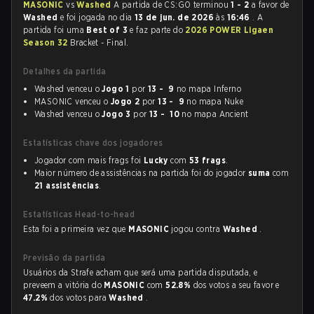
MASONIC
vs
Washed
A partida de CS:GO terminou
1 - 2
a favor de
Washed
e foi jogada no dia
13 de jun. de 2026
às
16:46
. A
partida foi uma
Best of 3
e faz parte do
2026 POWER Ligaen
Season 32
Bracket - Final.
Detalhes da partida
Washed venceu o
Jogo 1
por
13 - 9
no mapa Inferno
MASONIC venceu o
Jogo 2
por
13 - 9
no mapa Nuke
Washed venceu o
Jogo 3
por
13 - 10
no mapa Ancient
Estatísticas chave dos jogadores
Jogador com mais frags foi
Lucky
com
53 frags
.
Maior número de assistências na partida foi do jogador
suma
com
21 assistências
.
Estatísticas Head-to-head
Esta foi a primeira vez que
MASONIC
jogou contra
Washed
.
Previsão da partida
Usuários da Strafe acham que será uma partida disputada, e
preveem a vitória do
MASONIC
com
52.8%
dos votos a seu favor e
47.2%
dos votos para
Washed
.