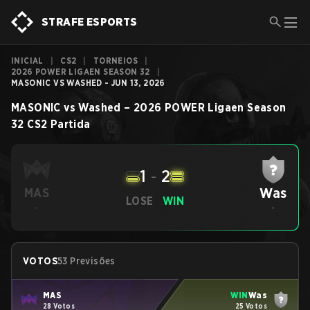
STRAFE ESPORTS
INICIAL
|
CS2
|
TORNEIOS
|
2026 POWER LIGAEN SEASON 32
|
MASONIC VS WASHED - JUN 13, 2026
MASONIC
vs
Washed
–
2026 POWER Ligaen Season
32
CS2
Partida
1
-
2
Was
MAS
LOSE
WIN
-
-
VOTOS
53 Previsões
MAS
WIN
Was
28 Votos
25 Votos