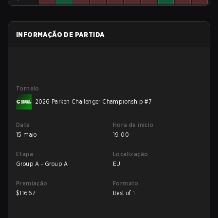
INFORMAÇÃO DE PARTIDA
Torneio
2026 Parken Challenger Championship #7
Data
Hora de início
15 maio
19:00
Etapa
Localização
Group A - Group A
EU
Premiação
Formato
$
11667
Best of 1