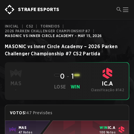
STRAFE ESPORTS
INICIAL
|
CS2
|
TORNEIOS
|
2026 PARKEN CHALLENGER CHAMPIONSHIP #7
|
MASONIC VS INNER CIRCLE ACADEMY - MAY 15, 2026
MASONIC
vs
Inner Circle Academy
–
2026 Parken
Challenger Championship #7
CS2
Partida
0
-
1
IC.A
MAS
LOSE
WIN
-
Classificação #142
VOTOS
147 Previsões
MAS
WIN
IC.A
47 Votos
100 Votos