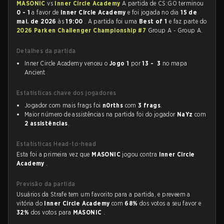
MASONIC
vs
Inner Circle Academy
A partida de CS:GO terminou
0 - 1
a favor de
Inner Circle Academy
e foi jogada no dia
15 de
mai. de 2026
às
19:00
. A partida foi uma
Best of 1
e faz parte do
2026 Parken Challenger Championship #7
Group A - Group A.
Detalhes da partida
Inner Circle Academy venceu o
Jogo 1
por
13 - 3
no mapa
Ancient
Estatísticas chave dos jogadores
Jogador com mais frags foi
n0rths
com
3 frags
.
Maior número de assistências na partida foi do jogador
NaYz
com
2 assistências
.
Estatísticas Head-to-head
Esta foi a primeira vez que
MASONIC
jogou contra
Inner Circle
Academy
.
Previsão da partida
Usuários da Strafe tem um favorito para a partida, e preveem a
vitória do
Inner Circle Academy
com
68%
dos votos a seu favor e
32%
dos votos para
MASONIC
.