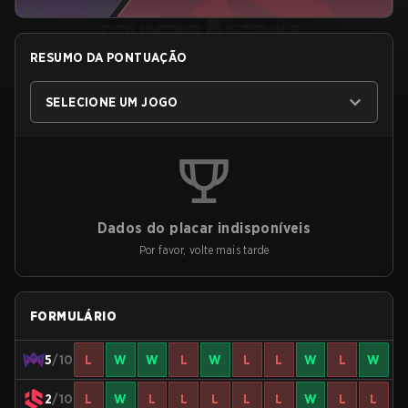
RESUMO DA PONTUAÇÃO
SELECIONE UM JOGO
Dados do placar indisponíveis
Por favor, volte mais tarde
FORMULÁRIO
5
/10
L
W
W
L
W
L
L
W
L
W
2
/10
L
W
L
L
L
L
L
W
L
L