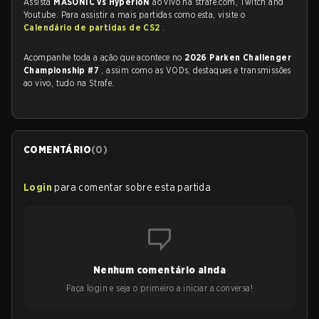
Assista
MASONIC vs HyperioN
ao vivo na strafe.com, Twitch and
Youtube. Para assistir a mais partidas como esta, visite o
Calendário de partidas de CS2
.
Acompanhe toda a ação que acontece no
2026 Parken Challenger
Championship #7
, assim como as VODs, destaques e transmissões
ao vivo, tudo na Strafe.
COMENTÁRIO
(
0
)
Login
para comentar sobre esta partida
Nenhum comentário ainda
Faça login e seja o primeiro a iniciar a conversa!