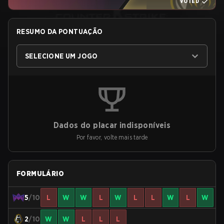
VOTED
RESUMO DA PONTUAÇÃO
SELECIONE UM JOGO
Dados do placar indisponíveis
Por favor, volte mais tarde
FORMULÁRIO
5
/10
L
W
W
L
W
L
L
W
L
W
2
/10
W
W
L
L
L