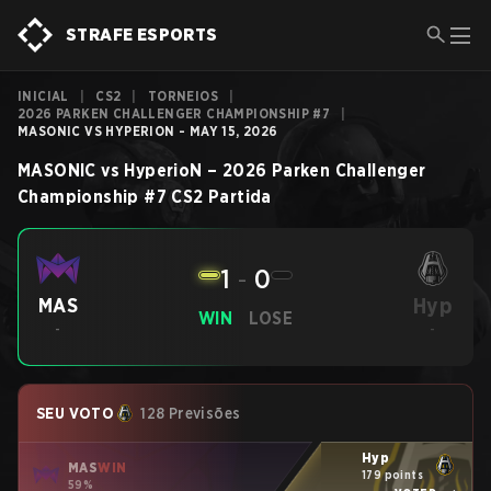
STRAFE ESPORTS
INICIAL
|
CS2
|
TORNEIOS
|
2026 PARKEN CHALLENGER CHAMPIONSHIP #7
|
MASONIC VS HYPERION - MAY 15, 2026
MASONIC
vs
HyperioN
–
2026 Parken Challenger
Championship #7
CS2
Partida
1
-
0
Hyp
MAS
WIN
LOSE
-
-
SEU VOTO
128 Previsões
Hyp
MAS
WIN
179 points
59%