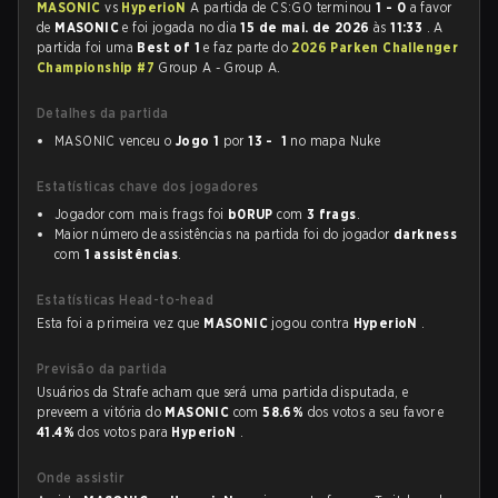
MASONIC
vs
HyperioN
A partida de CS:GO terminou
1 - 0
a favor
de
MASONIC
e foi jogada no dia
15 de mai. de 2026
às
11:33
. A
partida foi uma
Best of 1
e faz parte do
2026 Parken Challenger
Championship #7
Group A - Group A.
Detalhes da partida
MASONIC venceu o
Jogo 1
por
13 - 1
no mapa Nuke
Estatísticas chave dos jogadores
Jogador com mais frags foi
b0RUP
com
3 frags
.
Maior número de assistências na partida foi do jogador
darkness
com
1 assistências
.
Estatísticas Head-to-head
Esta foi a primeira vez que
MASONIC
jogou contra
HyperioN
.
Previsão da partida
Usuários da Strafe acham que será uma partida disputada, e
preveem a vitória do
MASONIC
com
58.6%
dos votos a seu favor e
41.4%
dos votos para
HyperioN
.
Onde assistir