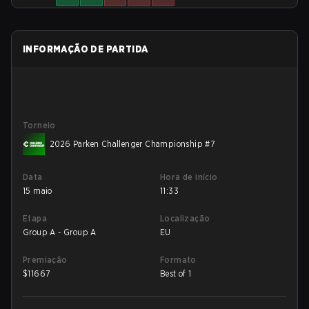
INFORMAÇÃO DE PARTIDA
Torneio
2026 Parken Challenger Championship #7
Data
Hora de início
15 maio
11:33
Etapa
Localização
Group A - Group A
EU
Premiação
Formato
$
11667
Best of 1