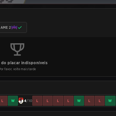
AME 2
do placar indisponíveis
Por favor, volte mais tarde
L
W
4
/10
L
L
L
L
W
L
L
W