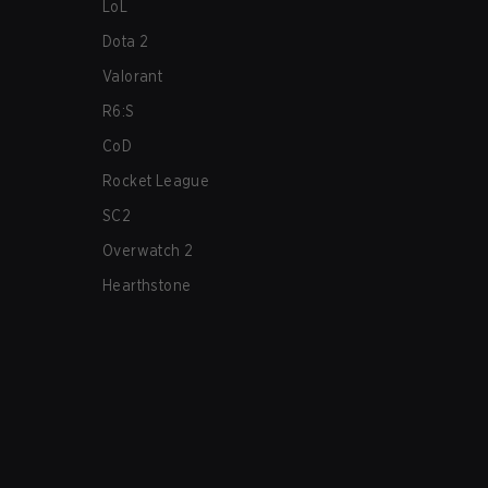
LoL
Dota 2
Valorant
R6:S
CoD
Rocket League
SC2
Overwatch 2
Hearthstone