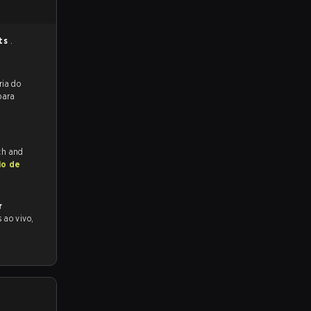
ts
.
reveem a vitória do
para
tch and
io de
r