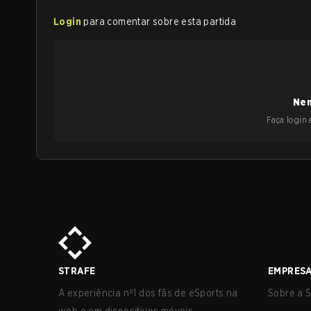
Login
para comentar sobre esta partida
Nen
Faça login e
STRAFE
EMPRES
A experiência nº1 dos fãs de eSports na
Sobre a S