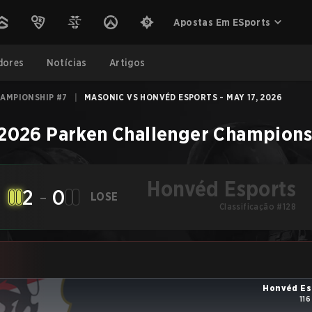
Apostas Em ESports
dores
Notícias
Artigos
AMPIONSHIP #7
|
MASONIC VS HONVÉD ESPORTS - MAY 17, 2026
2026 Parken Challenger Champions
Honvéd Esports
2
-
0
LOSE
Classificação #128
Honvéd Es
116