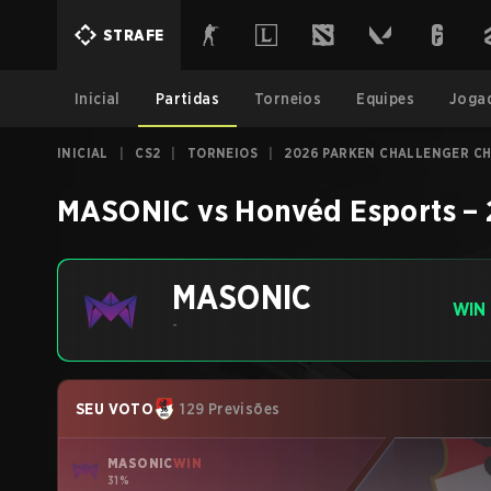
STRAFE
Inicial
Partidas
Torneios
Equipes
Joga
INICIAL
|
CS2
|
TORNEIOS
|
2026 PARKEN CHALLENGER CH
MASONIC
vs
Honvéd Esports
–
MASONIC
WIN
-
SEU VOTO
129 Previsões
MASONIC
WIN
31%