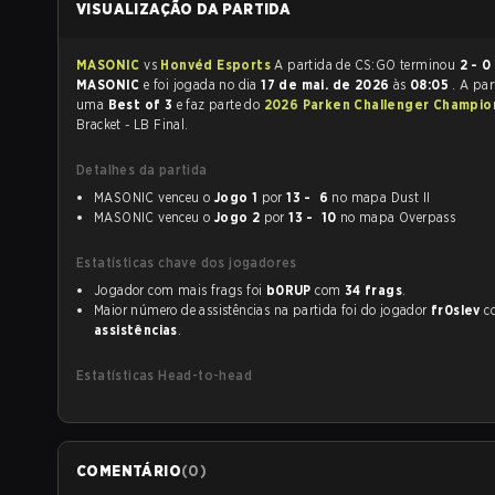
VISUALIZAÇÃO DA PARTIDA
MASONIC
vs
Honvéd Esports
A partida de CS:GO terminou
2 - 0
MASONIC
e foi jogada no dia
17 de mai. de 2026
às
08:05
. A par
uma
Best of 3
e faz parte do
2026 Parken Challenger Champio
Bracket - LB Final.
Detalhes da partida
MASONIC venceu o
Jogo 1
por
13 - 6
no mapa Dust II
MASONIC venceu o
Jogo 2
por
13 - 10
no mapa Overpass
Estatísticas chave dos jogadores
Jogador com mais frags foi
b0RUP
com
34 frags
.
Maior número de assistências na partida foi do jogador
fr0slev
c
assistências
.
Estatísticas Head-to-head
COMENTÁRIO
(
0
)