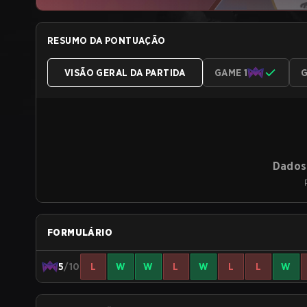
RESUMO DA PONTUAÇÃO
VISÃO GERAL DA PARTIDA
GAME 1
G
Dados 
FORMULÁRIO
5
/10
L
W
W
L
W
L
L
W