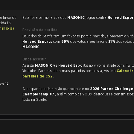
a favor de
Esta foi a primeira vez que
MASONIC
jogou contra
Honvéd Espor
tida foi
nship #7
Previsão da partida
Usuários da Strafe tem um favorito para a partida, e p
Honvéd Esports
com
69%
dos votos a seu favor e
31%
dos votos 
MASONIC
.
Onde assistir
Assista
MASONIC vs Honvéd Esports
ao vivo na strafe.com, Twi
Youtube. Para assistir a mais partidas como esta, visite o
Calendár
partidas de CS2
.
om
17
Acompanhe toda a ação que acontece no
2026 Parken Challenge
Championship #7
, assim como as VODs, destaques e transmissões ao vivo,
tudo na Strafe.