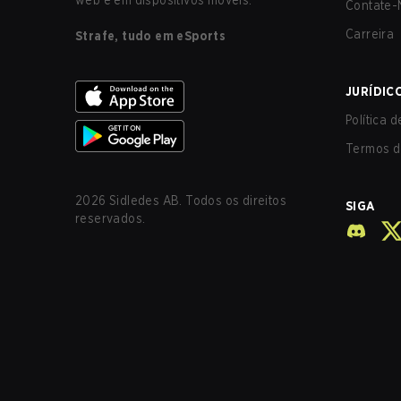
web e em dispositivos móveis.
Contate-
Carreira
Strafe, tudo em eSports
JURÍDIC
Política 
Termos d
2026
Sidledes AB. Todos os direitos
SIGA
reservados.