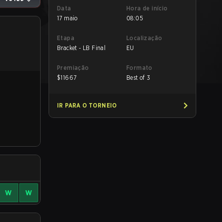
Data
Hora de início
17 maio
08:05
Etapa
Localização
Bracket - LB Final
EU
Premiação
Formato
$
11667
Best of 3
IR PARA O TORNEIO
W
W