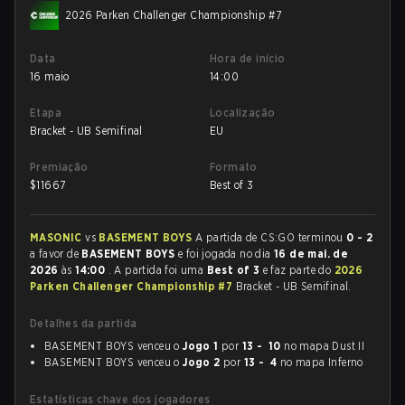
2026 Parken Challenger Championship #7
Data
Hora de início
16 maio
14:00
Etapa
Localização
Bracket - UB Semifinal
EU
Premiação
Formato
$
11667
Best of 3
MASONIC
vs
BASEMENT BOYS
A partida de CS:GO terminou
0 - 2
a favor de
BASEMENT BOYS
e foi jogada no dia
16 de mai. de
2026
às
14:00
. A partida foi uma
Best of 3
e faz parte do
2026
Parken Challenger Championship #7
Bracket - UB Semifinal.
Detalhes da partida
BASEMENT BOYS venceu o
Jogo 1
por
13 - 10
no mapa Dust II
BASEMENT BOYS venceu o
Jogo 2
por
13 - 4
no mapa Inferno
Estatísticas chave dos jogadores