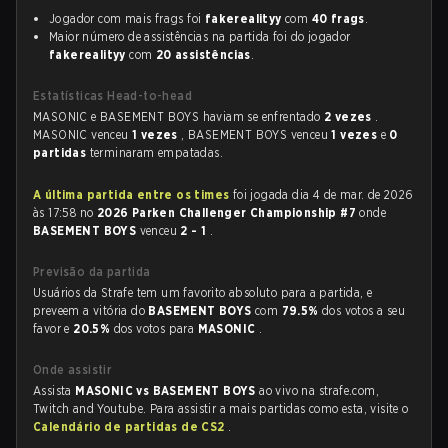
Jogador com mais frags foi
fakerealityy
com
40 frags
.
Maior número de assistências na partida foi do jogador
fakerealityy
com
20 assistências
.
Estatísticas Head-to-head
MASONIC e BASEMENT BOYS haviam se enfrentado
2 vezes
.
MASONIC venceu
1 vezes
, BASEMENT BOYS venceu
1 vezes
e
0
partidas
terminaram empatadas.
A última partida entre os times
foi jogada dia 4 de mar. de 2026
às 17:58 no
2026 Parken Challenger Championship #7
onde
BASEMENT BOYS
venceu
2 - 1
.
Previsão da partida
Usuários da Strafe tem um favorito absoluto para a partida, e
preveem a vitória do
BASEMENT BOYS
com
79.5%
dos votos a seu
favor e
20.5%
dos votos para
MASONIC
.
Onde assistir
Assista
MASONIC vs BASEMENT BOYS
ao vivo na strafe.com,
Twitch and Youtube. Para assistir a mais partidas como esta, visite o
Calendário de partidas de CS2
.