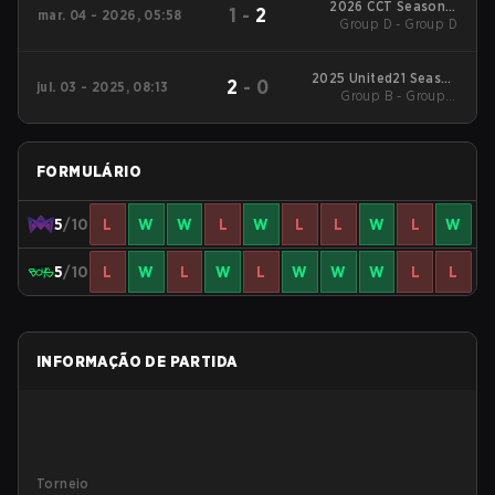
2026 CCT Season 3
1
-
2
mar. 04 - 2026, 05:58
European Series #18
Group D - Group D
2025 United21 Season
2
-
0
jul. 03 - 2025, 08:13
Group B - Group B
34
Winners' Match
FORMULÁRIO
5
/10
L
W
W
L
W
L
L
W
L
W
5
/10
L
W
L
W
L
W
W
W
L
L
INFORMAÇÃO DE PARTIDA
Torneio