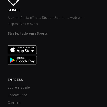
STRAFE
A experiência nº1 dos fãs de eSports na web e em
dispositivos móveis.
Strafe, tudo em eSports
EMPRESA
Sobre a Strafe
Contate-Nos
Carreira