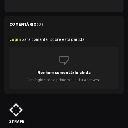
COMENTÁRIO
(
0
)
Login
para comentar sobre esta partida
Nenhum comentário ainda
Faça login e seja o primeiro a iniciar a conversa!
STRAFE