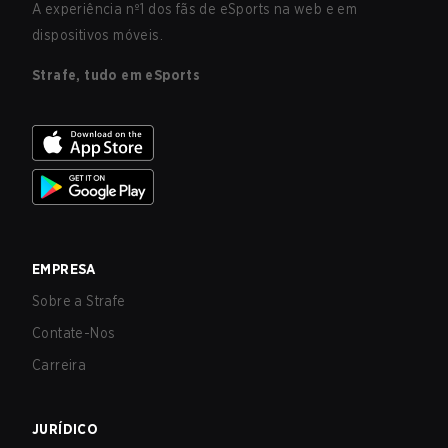
A experiência nº1 dos fãs de eSports na web e em
dispositivos móveis.
Strafe, tudo em eSports
EMPRESA
Sobre a Strafe
Contate-Nos
Carreira
JURÍDICO