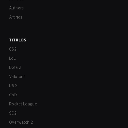
Authors
Artigos
TÍTULOS
CS2
LoL
Dota 2
Valorant
R6:S
CoD
Rocket League
SC2
Overwatch 2