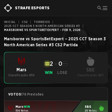
STRAFE ESPORTS
INICIAL
|
CS2
|
TORNEIOS
|
2025 CCT SEASON 3 NORTH AMERICAN SERIES #3
|
MARSBORNE VS SPORTSBETEXPERT - FEB 9, 2026
Marsborne
vs
SportsBetExpert
–
2025 CCT Season 3
North American Series #3
CS2
Partida
2
-
0
SBE
Mars
WIN
LOSE
Classificação #59
Classificação #87
VOTOS
176 Previsões
Mars
WIN
SBE
156 Votos
20 Votos