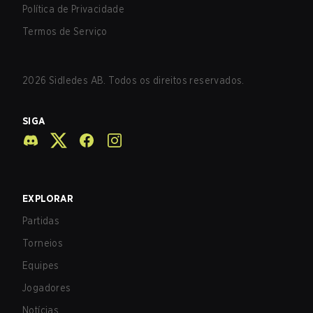
Política de Privacidade
Termos de Serviço
2026
Sidledes AB. Todos os direitos reservados.
SIGA
EXPLORAR
Partidas
Torneios
Equipes
Jogadores
Notícias