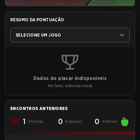
RESUMO DA PONTUAÇÃO
SELECIONE UM JOGO
Dados do placar indisponíveis
Por favor, volte mais tarde
ENCONTROS ANTERIORES
1
0
0
Vitórias
Empates
Vitórias