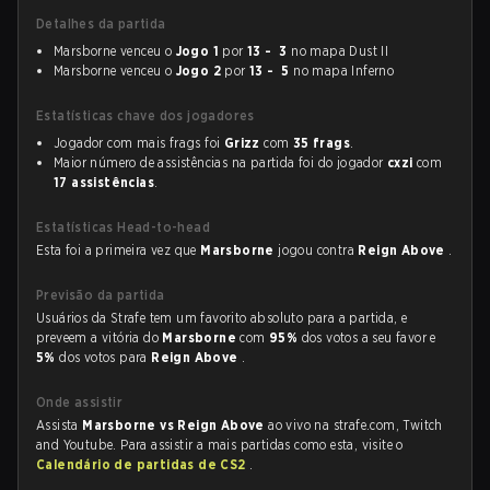
Detalhes da partida
Marsborne venceu o
Jogo 1
por
13 - 3
no mapa Dust II
Marsborne venceu o
Jogo 2
por
13 - 5
no mapa Inferno
Estatísticas chave dos jogadores
Jogador com mais frags foi
Grizz
com
35 frags
.
Maior número de assistências na partida foi do jogador
cxzi
com
17 assistências
.
Estatísticas Head-to-head
Esta foi a primeira vez que
Marsborne
jogou contra
Reign Above
.
Previsão da partida
Usuários da Strafe tem um favorito absoluto para a partida, e
preveem a vitória do
Marsborne
com
95%
dos votos a seu favor e
5%
dos votos para
Reign Above
.
Onde assistir
Assista
Marsborne vs Reign Above
ao vivo na strafe.com, Twitch
and Youtube. Para assistir a mais partidas como esta, visite o
Calendário de partidas de CS2
.