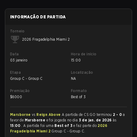
INFORMAÇÃO DE PARTIDA
Torneio
2026 Fragadelphia Miami 2
Data
Hora de início
03 janeiro
15:00
Etapa
Localização
Group C - Group C
NA
Premiação
Formato
$
8000
Best of 3
Marsborne
vs
Reign Above
A partida de CS:GO terminou
2 - 0
a
favor de
Marsborne
e foi jogada no dia
3 de jan. de 2026
às
15:00
. A partida foi uma
Best of 3
e faz parte do
2026
Fragadelphia Miami 2
Group C - Group C.