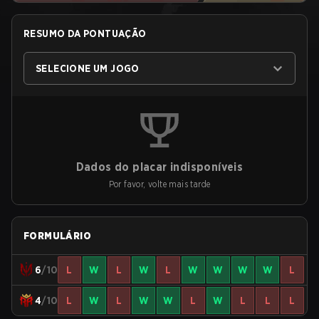
RESUMO DA PONTUAÇÃO
SELECIONE UM JOGO
Dados do placar indisponíveis
Por favor, volte mais tarde
FORMULÁRIO
6
/10
L
W
L
W
L
W
W
W
W
L
4
/10
L
W
L
W
W
L
W
L
L
L