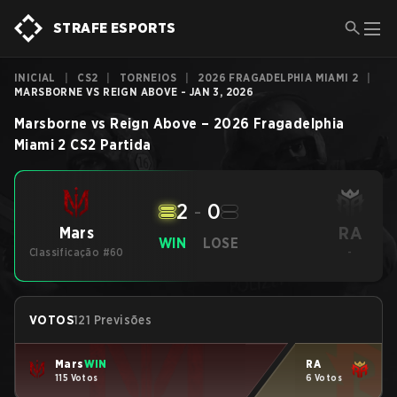
STRAFE ESPORTS
INICIAL
|
CS2
|
TORNEIOS
|
2026 FRAGADELPHIA MIAMI 2
|
MARSBORNE VS REIGN ABOVE - JAN 3, 2026
Marsborne
vs
Reign Above
–
2026 Fragadelphia
Miami 2
CS2
Partida
2
-
0
RA
Mars
WIN
LOSE
Classificação #60
-
VOTOS
121 Previsões
Mars
WIN
RA
115 Votos
6 Votos