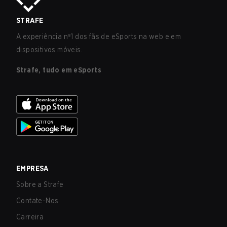
STRAFE
A experiência nº1 dos fãs de eSports na web e em
dispositivos móveis.
Strafe, tudo em eSports
EMPRESA
Sobre a Strafe
Contate-Nos
Carreira