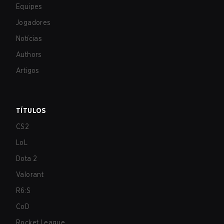
Equipes
Jogadores
Notícias
Authors
Artigos
TÍTULOS
CS2
LoL
Dota 2
Valorant
R6:S
CoD
Rocket League