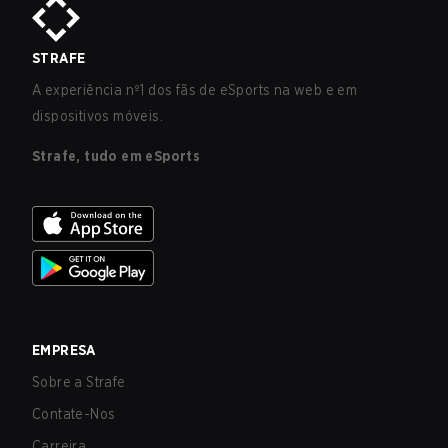
STRAFE
A experiência nº1 dos fãs de eSports na web e em
dispositivos móveis.
Strafe, tudo em eSports
EMPRESA
Sobre a Strafe
Contate-Nos
Carreira