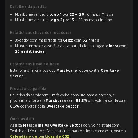
Detalhes da partida
Marsborne venceu o
Jogo 1
por
22 - 20
no mapa Mirage
Marsborne venceu o
Jogo 2
por
13 - 11
no mapa Inferno
Estatísticas chave dos jogadores
Jogador com mais frags foi
Grizz
com
62 frags
.
Maior número de assistências na partida foi do jogador
intra
com
26 assistências
.
Estatísticas Head-to-head
Esta foi a primeira vez que
Marsborne
jogou contra
Overtake
Sector
.
Previsão da partida
Usuários da Strafe tem um favorito absoluto para a partida, e
preveem a vitória do
Marsborne
com
93.8%
dos votos a seu favor e
6.3%
dos votos para
Overtake Sector
.
Onde assistir
Assista
Marsborne vs Overtake Sector
ao vivo na strafe.com,
Twitch and Youtube. Para assistir a mais partidas como esta, visite o
Calendário de partidas de CS2
.