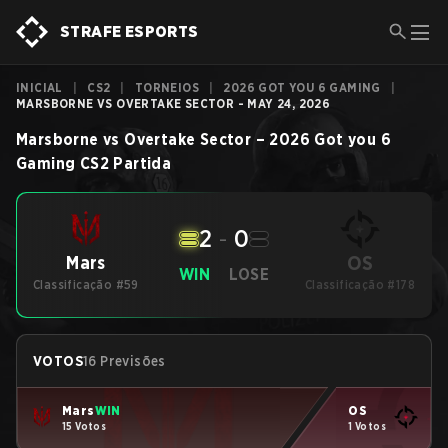
STRAFE ESPORTS
INICIAL
|
CS2
|
TORNEIOS
|
2026 GOT YOU 6 GAMING
|
MARSBORNE VS OVERTAKE SECTOR - MAY 24, 2026
Marsborne
vs
Overtake Sector
–
2026 Got you 6
Gaming
CS2
Partida
2
-
0
OS
Mars
WIN
LOSE
Classificação #59
Classificação #178
VOTOS
16 Previsões
Mars
WIN
OS
15 Votos
1 Votos