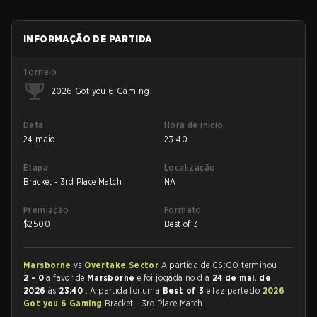
INFORMAÇÃO DE PARTIDA
Torneio
2026 Got you 6 Gaming
Data
Hora de início
24 maio
23:40
Etapa
Localização
Bracket - 3rd Place Match
NA
Premiação
Formato
$
2500
Best of 3
Marsborne
vs
Overtake Sector
A partida de CS:GO terminou
2 - 0
a favor de
Marsborne
e foi jogada no dia
24 de mai. de
2026
às
23:40
. A partida foi uma
Best of 3
e faz parte do
2026
Got you 6 Gaming
Bracket - 3rd Place Match.