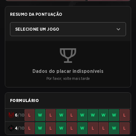
RESUMO DA PONTUAÇÃO
SELECIONE UM JOGO
Dados do placar indisponíveis
Por favor, volte mais tarde
FORMULÁRIO
6
/10
L
W
L
W
L
W
W
W
W
L
4
/10
L
W
L
W
L
W
L
L
W
L