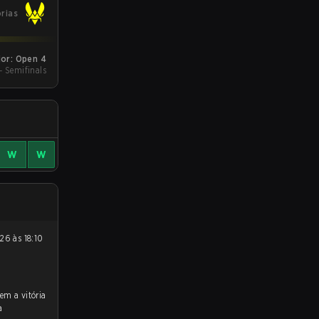
órias
jor: Open 4
 - Semifinals
W
W
a