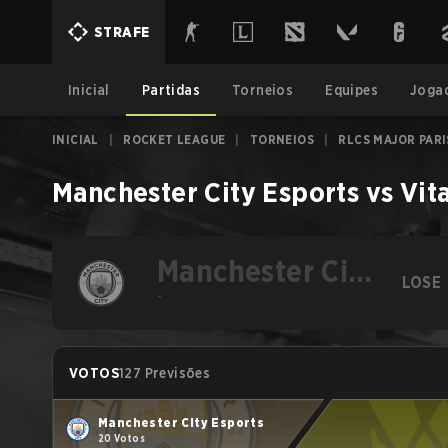
STRAFE
Inicial
Partidas
Torneios
Equipes
Joga
INICIAL
|
ROCKET LEAGUE
|
TORNEIOS
|
RLCS MAJOR PARI
Manchester City Esports
vs
Vita
Manchester City
LOSE
Esports
-
VOTOS
127 Previsões
Manchester City Esports
20 Votos