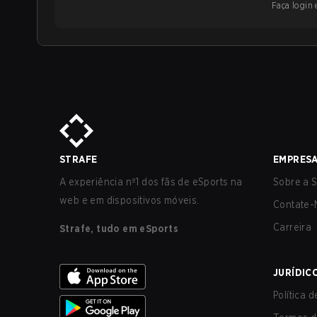
Faça login e
STRAFE
EMPRES
A experiência nº1 dos fãs de eSports na
Sobre a S
web e em dispositivos móveis.
Contate-
Carreira
Strafe, tudo em eSports
JURÍDIC
Política 