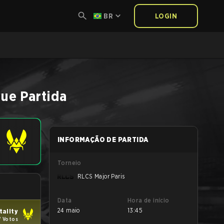
BR
LOGIN
gue
Partida
INFORMAÇÃO DE PARTIDA
Torneio
RLCS Major Paris
Data
Hora de início
24 maio
13:45
tality
7 Votos