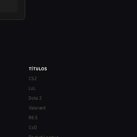
TÍTULOS
CS2
LoL
Dota 2
Valorant
R6:S
CoD