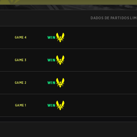
DADOS DE PARTIDOS LI
WIN
GAME
4
WIN
GAME
3
WIN
GAME
2
WIN
GAME
1