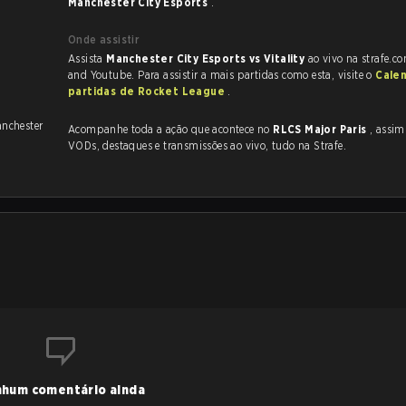
Manchester City Esports
.
Onde assistir
Assista
Manchester City Esports vs Vitality
ao vivo na strafe.c
and Youtube. Para assistir a mais partidas como esta, visite o
Cale
partidas de Rocket League
.
anchester
Acompanhe toda a ação que acontece no
RLCS Major Paris
, assim como a
VODs, destaques e transmissões ao vivo, tudo na Strafe.
hum comentário ainda