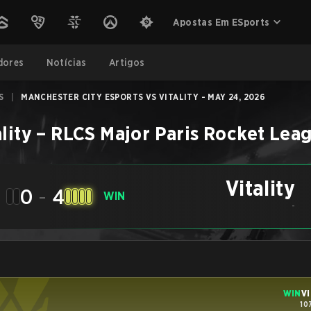
Apostas Em ESports
dores
Notícias
Artigos
S
|
MANCHESTER CITY ESPORTS VS VITALITY - MAY 24, 2026
lity
–
RLCS Major Paris
Rocket Lea
Vitality
0
-
4
WIN
-
WIN
Vi
10