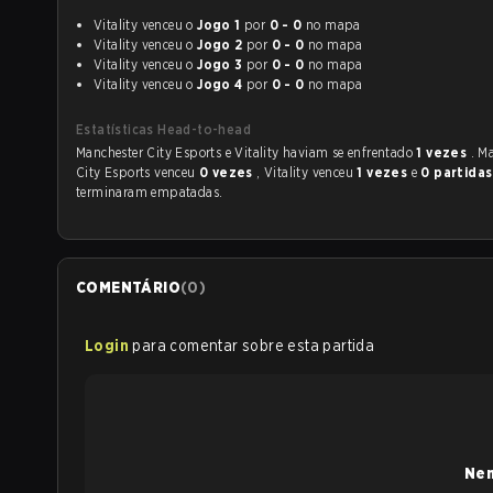
Vitality venceu o
Jogo 1
por
0 - 0
no mapa
Vitality venceu o
Jogo 2
por
0 - 0
no mapa
Vitality venceu o
Jogo 3
por
0 - 0
no mapa
Vitality venceu o
Jogo 4
por
0 - 0
no mapa
Estatísticas Head-to-head
Manchester City Esports e Vitality haviam se enfrentado
1 vezes
. M
City Esports venceu
0 vezes
, Vitality venceu
1 vezes
e
0 partidas
terminaram empatadas.
COMENTÁRIO
(
0
)
Login
para comentar sobre esta partida
Nen