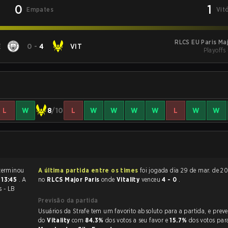
0
1
Empates
Vit
RLCS EU Paris Ma
E
0
-
4
VIT
Playoffs
L
W
8
/10
L
W
W
W
W
L
W
W
 partida de Rocket League terminou
A última partida entre os times
foi jogada dia 29 de mar. de 2026 às 18:10
s
13:45
. A
no
RLCS Major Paris
onde
Vitality
venceu
4 - 0
.
s - LB
Previsão da partida
Usuários da Strafe tem um favorito absoluto para a partida, e preveem a vitória
do
Vitality
com
84.3%
dos votos a seu favor e
15.7%
dos votos par