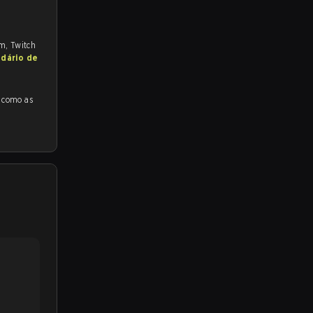
om, Twitch
ndário de
s