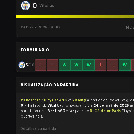
0
Vitórias
mar. 29 - 2026, 06:10
MC
FORMULÁRIO
5
/10
L
L
W
W
W
L
L
W
VISUALIZAÇÃO DA PARTIDA
Manchester City Esports
vs
Vitality
A
0 - 4
a favor de
Vitality
e foi jogada no dia
24 de mai. de 2026
à
partida foi uma
Best of 3
e faz parte do
RLCS Major Paris
Playoff
Quarterfinals.
Detalhes da partida