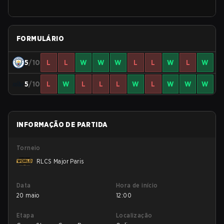
FORMULÁRIO
5
/10
L
L
W
W
W
L
L
W
L
W
5
/10
L
W
L
L
L
W
L
W
W
W
INFORMAÇÃO DE PARTIDA
Torneio
RLCS Major Paris
Data
Hora de início
20 maio
12:00
Etapa
Localização