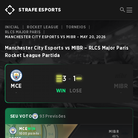
STRAFE ESPORTS
INICIAL
|
ROCKET LEAGUE
|
TORNEIOS
|
RLCS MAJOR PARIS
|
MANCHESTER CITY ESPORTS VS MIBR - MAY 20, 2026
Manchester City Esports
vs
MIBR
–
RLCS Major Paris
Rocket League
Partida
3
-
1
MIBR
MCE
WIN
LOSE
-
-
SEU VOTO
93 Previsões
MCE
WIN
MIBR
1000 points
48%