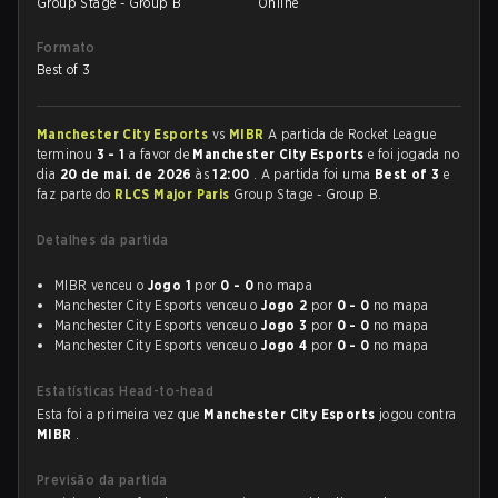
Group Stage - Group B
Online
Formato
Best of 3
Manchester City Esports
vs
MIBR
A partida de Rocket League
terminou
3 - 1
a favor de
Manchester City Esports
e foi jogada no
dia
20 de mai. de 2026
às
12:00
. A partida foi uma
Best of 3
e
faz parte do
RLCS Major Paris
Group Stage - Group B.
Detalhes da partida
MIBR venceu o
Jogo 1
por
0 - 0
no mapa
Manchester City Esports venceu o
Jogo 2
por
0 - 0
no mapa
Manchester City Esports venceu o
Jogo 3
por
0 - 0
no mapa
Manchester City Esports venceu o
Jogo 4
por
0 - 0
no mapa
Estatísticas Head-to-head
Esta foi a primeira vez que
Manchester City Esports
jogou contra
MIBR
.
Previsão da partida