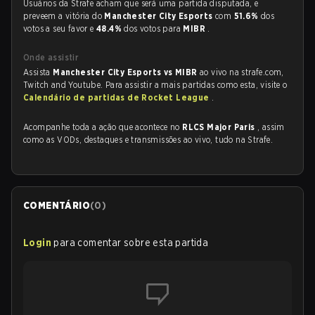
Usuários da Strafe acham que será uma partida disputada, e
preveem a vitória do
Manchester City Esports
com
51.6%
dos
votos a seu favor e
48.4%
dos votos para
MIBR
.
Onde assistir
Assista
Manchester City Esports vs MIBR
ao vivo na strafe.com,
Twitch and Youtube. Para assistir a mais partidas como esta, visite o
Calendário de partidas de Rocket League
.
Acompanhe toda a ação que acontece no
RLCS Major Paris
, assim
como as VODs, destaques e transmissões ao vivo, tudo na Strafe.
COMENTÁRIO
(
0
)
Login
para comentar sobre esta partida