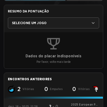
RESUMO DA PONTUAÇÃO
SELECIONE UM JOGO
Dados do placar indisponíveis
Por favor, volte mais tarde
ENCONTROS ANTERIORES
2
0
0
Vitórias
Empates
Vitórias
2025 European Pro
2
-
0
dez. 18 - 2025, 11:38