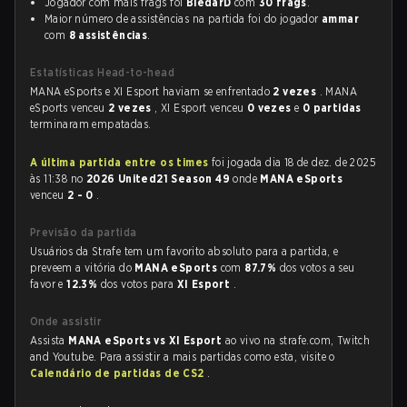
Jogador com mais frags foi
BledarD
com
30 frags
.
Maior número de assistências na partida foi do jogador
ammar
com
8 assistências
.
Estatísticas Head-to-head
MANA eSports e XI Esport haviam se enfrentado
2 vezes
. MANA
eSports venceu
2 vezes
, XI Esport venceu
0 vezes
e
0 partidas
terminaram empatadas.
A última partida entre os times
foi jogada dia 18 de dez. de 2025
às 11:38 no
2026 United21 Season 49
onde
MANA eSports
venceu
2 - 0
.
Previsão da partida
Usuários da Strafe tem um favorito absoluto para a partida, e
preveem a vitória do
MANA eSports
com
87.7%
dos votos a seu
favor e
12.3%
dos votos para
XI Esport
.
Onde assistir
Assista
MANA eSports vs XI Esport
ao vivo na strafe.com, Twitch
and Youtube. Para assistir a mais partidas como esta, visite o
Calendário de partidas de CS2
.