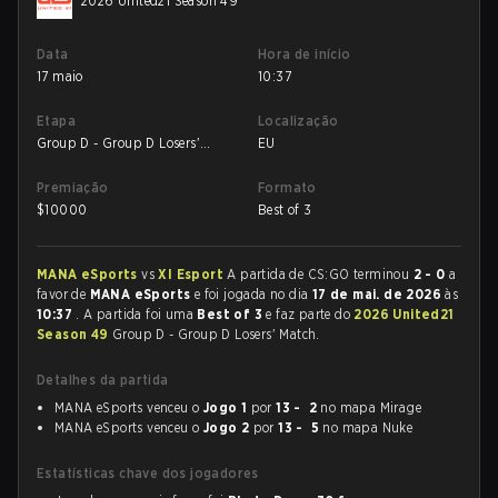
2026 United21 Season 49
Data
Hora de início
17 maio
10:37
Etapa
Localização
Group D - Group D Losers'
EU
Match
Premiação
Formato
$
10000
Best of 3
MANA eSports
vs
XI Esport
A partida de CS:GO terminou
2 - 0
a
favor de
MANA eSports
e foi jogada no dia
17 de mai. de 2026
às
10:37
. A partida foi uma
Best of 3
e faz parte do
2026 United21
Season 49
Group D - Group D Losers' Match.
Detalhes da partida
MANA eSports venceu o
Jogo 1
por
13 - 2
no mapa Mirage
MANA eSports venceu o
Jogo 2
por
13 - 5
no mapa Nuke
Estatísticas chave dos jogadores