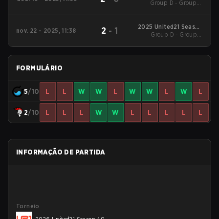
Group D - Group D
League Regular
Winners' Match
Season 3
2025 United21 Season
2
-
1
nov. 22 - 2025, 11:38
Group D - Group D
41
Losers' Match
FORMULÁRIO
5
/10
L
L
W
W
L
W
W
L
W
L
2
/10
L
L
L
W
W
L
L
L
L
L
INFORMAÇÃO DE PARTIDA
Torneio