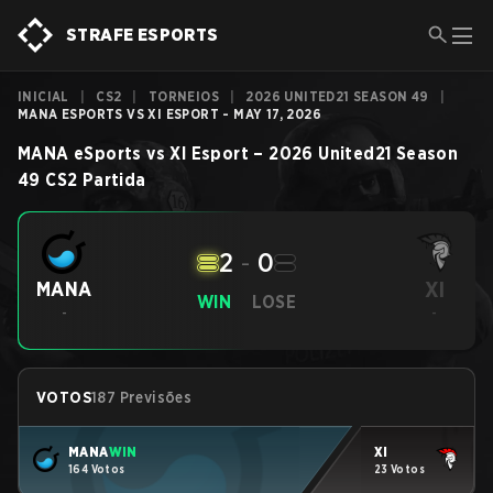
STRAFE ESPORTS
INICIAL
|
CS2
|
TORNEIOS
|
2026 UNITED21 SEASON 49
|
MANA ESPORTS VS XI ESPORT - MAY 17, 2026
MANA eSports
vs
XI Esport
–
2026 United21 Season
49
CS2
Partida
2
-
0
XI
MANA
WIN
LOSE
-
-
VOTOS
187 Previsões
MANA
WIN
XI
164 Votos
23 Votos