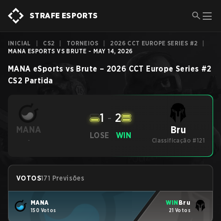
STRAFE ESPORTS
INICIAL
|
CS2
|
TORNEIOS
|
2026 CCT EUROPE SERIES #2
|
MANA ESPORTS VS BRUTE - MAY 14, 2026
MANA eSports
vs
Brute
–
2026 CCT Europe Series #2
CS2
Partida
1
-
2
Bru
MANA
LOSE
WIN
-
Classificação #121
VOTOS
171 Previsões
MANA
WIN
Bru
150 Votos
21 Votos