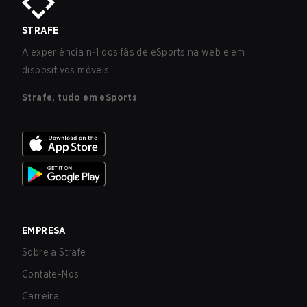
STRAFE
A experiência nº1 dos fãs de eSports na web e em
dispositivos móveis.
Strafe, tudo em eSports
EMPRESA
Sobre a Strafe
Contate-Nos
Carreira