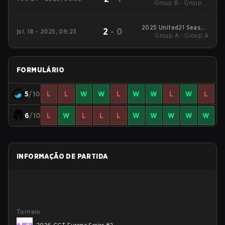
Group B - Group B
Season 5
Decider Match
2025 United21 Season
2
-
0
jul. 18 - 2025, 09:23
Group A - Group A
35
FORMULÁRIO
5
/10
L
L
W
W
L
W
W
L
W
L
6
/10
L
W
L
L
L
W
W
W
W
W
INFORMAÇÃO DE PARTIDA
Torneio