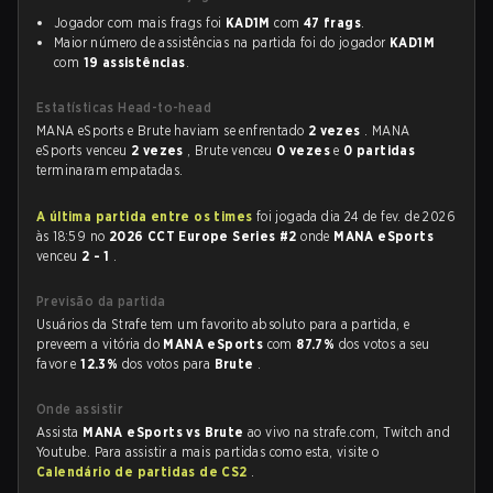
Jogador com mais frags foi
KAD1M
com
47 frags
.
Maior número de assistências na partida foi do jogador
KAD1M
com
19 assistências
.
Estatísticas Head-to-head
MANA eSports e Brute haviam se enfrentado
2 vezes
. MANA
eSports venceu
2 vezes
, Brute venceu
0 vezes
e
0 partidas
terminaram empatadas.
A última partida entre os times
foi jogada dia 24 de fev. de 2026
às 18:59 no
2026 CCT Europe Series #2
onde
MANA eSports
venceu
2 - 1
.
Previsão da partida
Usuários da Strafe tem um favorito absoluto para a partida, e
preveem a vitória do
MANA eSports
com
87.7%
dos votos a seu
favor e
12.3%
dos votos para
Brute
.
Onde assistir
Assista
MANA eSports vs Brute
ao vivo na strafe.com, Twitch and
Youtube. Para assistir a mais partidas como esta, visite o
Calendário de partidas de CS2
.