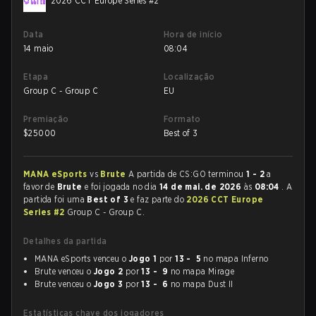
2026 CCT Europe Series #2
Data
Hora de início
14 maio
08:04
Etapa
Localização
Group C - Group C
EU
Premiação
Formato
$
25000
Best of 3
MANA eSports
vs
Brute
A partida de CS:GO terminou
1 - 2
a
favor de
Brute
e foi jogada no dia
14 de mai. de 2026
às
08:04
. A
partida foi uma
Best of 3
e faz parte do
2026 CCT Europe
Series #2
Group C - Group C.
Detalhes da partida
MANA eSports venceu o
Jogo 1
por
13 - 5
no mapa Inferno
Brute venceu o
Jogo 2
por
13 - 9
no mapa Mirage
Brute venceu o
Jogo 3
por
13 - 6
no mapa Dust II
Estatísticas chave dos jogadores