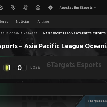
Apostas Em ESports
dores
Notícias
Artigos
EAGUE OCEANIA - STAGE 1
|
MAN ESPORTS LFO VS 6TARGETS ESPORTS -
sports
–
Asia Pacific League Oceania
6Targets Esports
1
-
0
LOSE
-
6Targets Es