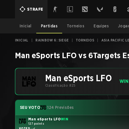
STRAFE
Inicial
Partidas
Torneios
Equipes
Joga
INICIAL
|
RAINBOW 6: SIEGE
|
TORNEIOS
|
ASIA PACIFIC L
Man eSports LFO
vs
6Targets E
Man eSports LFO
WIN
Classificação #25
SEU VOTO
124 Previsões
Man eSports LFO
WIN
127 points
VOTED