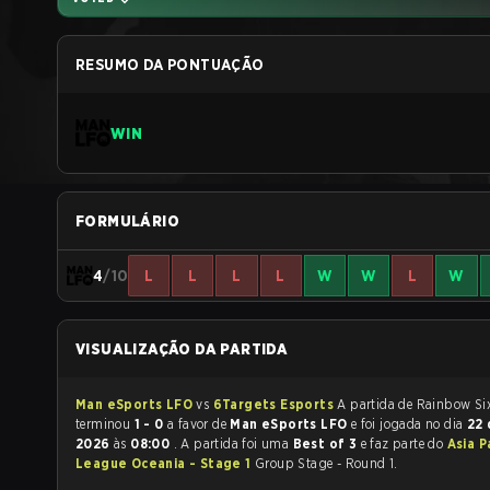
RESUMO DA PONTUAÇÃO
WIN
FORMULÁRIO
4
/10
L
L
L
L
W
W
L
W
VISUALIZAÇÃO DA PARTIDA
Man eSports LFO
vs
6Targets Esports
A partida de Rainbow Six Siege
terminou
1 - 0
a favor de
Man eSports LFO
e foi jogada no dia
22 
2026
às
08:00
. A partida foi uma
Best of 3
e faz parte do
Asia P
League Oceania - Stage 1
Group Stage - Round 1.