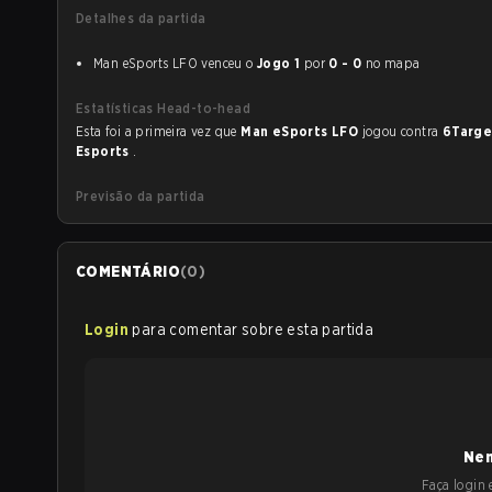
Detalhes da partida
Man eSports LFO venceu o
Jogo 1
por
0 - 0
no mapa
Estatísticas Head-to-head
Esta foi a primeira vez que
Man eSports LFO
jogou contra
6Targe
Esports
.
Previsão da partida
COMENTÁRIO
(
0
)
Login
para comentar sobre esta partida
Nen
Faça login e