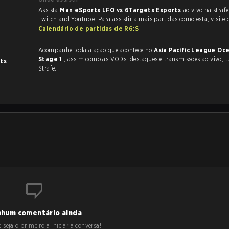
Assista
Man eSports LFO vs 6Targets Esports
ao vivo na straf
Twitch and Youtube. Para assistir a mais partidas como esta, visite 
Calendário de partidas de R6:S
.
Acompanhe toda a ação que acontece no
Asia Pacific League Oce
Stage 1
, assim como as VODs, destaques e transmissões ao vivo, tudo na
ts
Strafe.
hum comentário ainda
 seja o primeiro a iniciar a conversa!