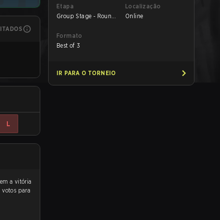
Etapa
Localização
Group Stage - Round
Online
1
MITADOS
Formato
Best of 3
IR PARA O TORNEIO
L
 votos para