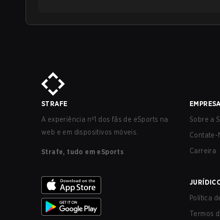
STRAFE
EMPRES
A experiência nº1 dos fãs de eSports na
Sobre a S
web e em dispositivos móveis.
Contate-
Carreira
Strafe, tudo em eSports
JURÍDIC
Política 
Termos d