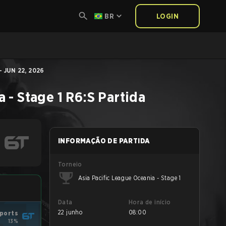
BR
LOGIN
 JUN 22, 2026
 - Stage 1
R6:S
Partida
INFORMAÇÃO DE PARTIDA
Torneio
Asia Pacific League Oceania - Stage 1
Data
Hora de início
22 junho
08:00
ports
13%