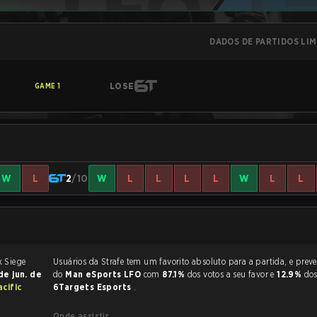
DADOS DE PARTIDOS LI
LOSE
GAME
1
W
L
2
/10
W
L
L
L
L
W
L
L
Usuários da Strafe tem um favorito absoluto para a partida, e preveem a vitória
de jun. de
do
Man eSports LFO
com
87.1%
dos votos a seu favor e
12.9%
dos
acific
6Targets Esports
.
Onde assistir