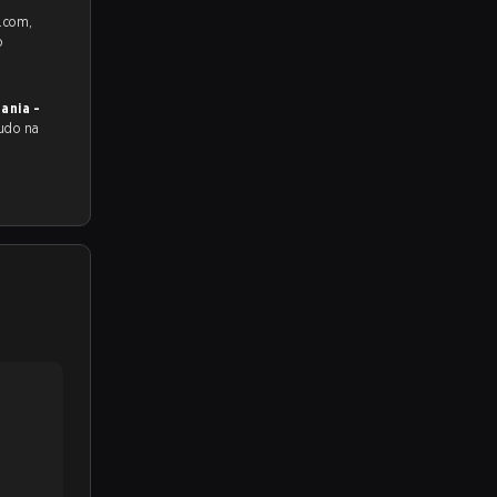
e.com,
o
ania -