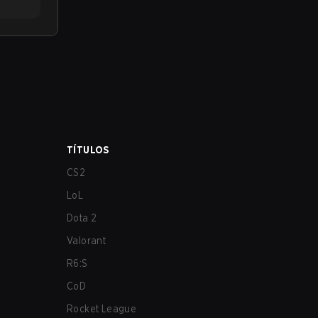
TÍTULOS
CS2
LoL
Dota 2
Valorant
R6:S
CoD
Rocket League