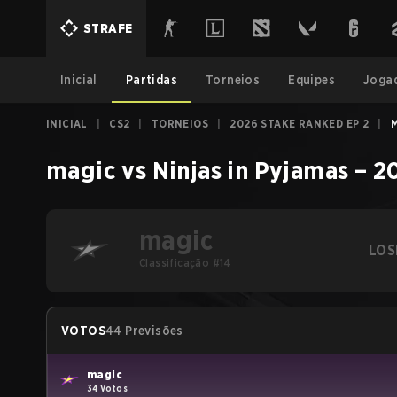
STRAFE
Inicial
Partidas
Torneios
Equipes
Joga
INICIAL
|
CS2
|
TORNEIOS
|
2026 STAKE RANKED EP 2
|
M
magic
vs
Ninjas in Pyjamas
–
2
magic
LOS
Classificação #14
VOTOS
44 Previsões
magic
34 Votos