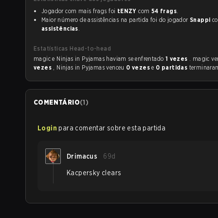
Jogador com mais frags foi
tENZY
com
54 frags
.
Maior número de assistências na partida foi do jogador
Snappi
c
assistências
.
Estatísticas Head-to-head
magic e Ninjas in Pyjamas haviam se enfrentado
1 vezes
. magic v
vezes
, Ninjas in Pyjamas venceu
0 vezes
e
0 partidas
terminara
COMENTÁRIO
(
1
)
Login
para comentar sobre esta partida
Drimacus
69d
Kacpersky clears