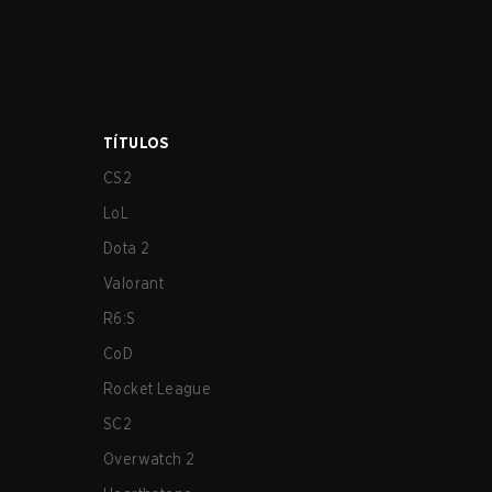
TÍTULOS
CS2
LoL
Dota 2
Valorant
R6:S
CoD
Rocket League
SC2
Overwatch 2