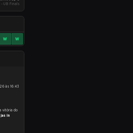
 - UB Finals
W
W
 para a partida, e preveem a vitória do
jas in