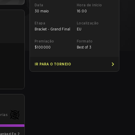
Data
Hora de início
30 maio
16:00
Etapa
Localização
Bracket - Grand Final
EU
Premiação
Formato
$
100000
Best of 3
IR PARA O TORNEIO
órias
anked Ep 2