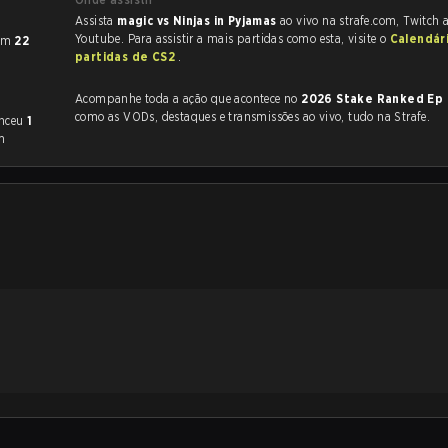
Assista
magic vs Ninjas in Pyjamas
ao vivo na strafe.com, Twitch 
Youtube. Para assistir a mais partidas como esta, visite o
Calendár
om
22
partidas de CS2
.
Acompanhe toda a ação que acontece no
2026 Stake Ranked Ep
como as VODs, destaques e transmissões ao vivo, tudo na Strafe.
enceu
1
m