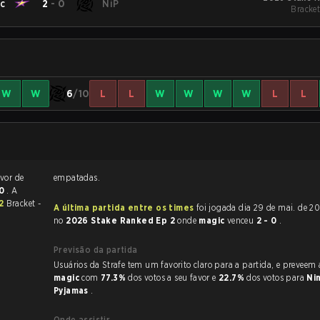
c
2
-
0
NiP
Bracket
W
W
6
/10
L
L
W
W
W
W
L
L
avor de
empatadas.
00
. A
 2
Bracket -
A última partida entre os times
foi jogada dia 29 de mai. de 2026 às 16:43
no
2026 Stake Ranked Ep 2
onde
magic
venceu
2 - 0
.
Previsão da partida
Usuários da Strafe tem um favorito claro
magic
com
77.3%
dos votos a seu favor e
22.7%
dos votos para
Nin
Pyjamas
.
Onde assistir