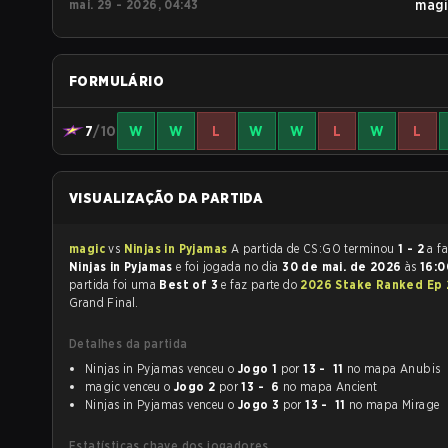
mai. 29 - 2026, 04:43
magi
FORMULÁRIO
7
/10
W
W
L
W
W
L
W
L
VISUALIZAÇÃO DA PARTIDA
magic
vs
Ninjas in Pyjamas
A partida de CS:GO terminou
1 - 2
a f
Ninjas in Pyjamas
e foi jogada no dia
30 de mai. de 2026
às
16:
partida foi uma
Best of 3
e faz parte do
2026 Stake Ranked Ep
Grand Final.
Detalhes da partida
Ninjas in Pyjamas venceu o
Jogo 1
por
13 - 11
no mapa Anubis
magic venceu o
Jogo 2
por
13 - 6
no mapa Ancient
Ninjas in Pyjamas venceu o
Jogo 3
por
13 - 11
no mapa Mirage
Estatísticas chave dos jogadores