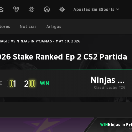
Apostas Em ESports
dores
Notícias
Artigos
AGIC VS NINJAS IN PYJAMAS - MAY 30, 2026
026 Stake Ranked Ep 2
CS2
Partida
Ninjas in
1
-
2
E
WIN
Pyjamas
Classificação #26
WIN
Ninjas in P
1