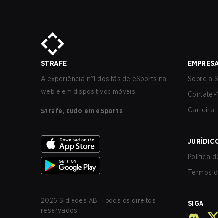
STRAFE
EMPRES
A experiência nº1 dos fãs de eSports na
Sobre a S
web e em dispositivos móveis.
Contate-
Carreira
Strafe, tudo em eSports
JURÍDIC
Política 
Termos d
2026
Sidledes AB. Todos os direitos
SIGA
reservados.