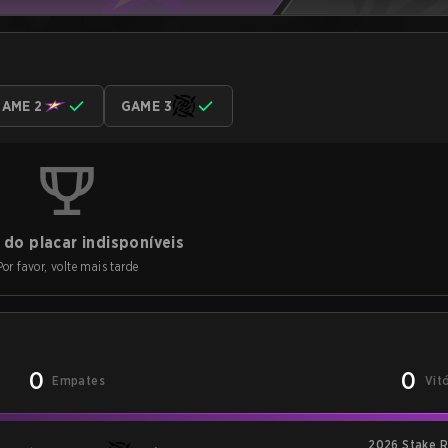
AME 2
GAME 3
do placar indisponíveis
Por favor, volte mais tarde
0
0
Empates
Vit
2026 Stake R