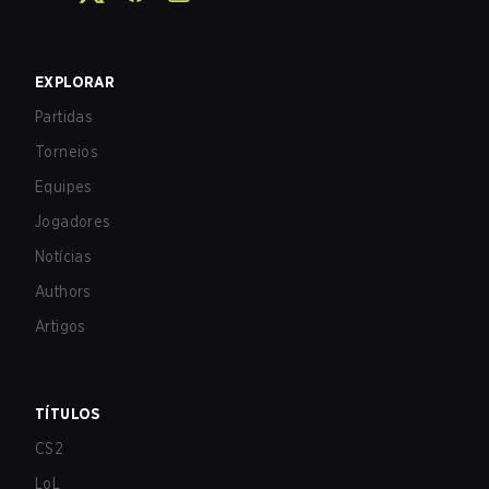
EXPLORAR
Partidas
Torneios
Equipes
Jogadores
Notícias
Authors
Artigos
TÍTULOS
CS2
LoL