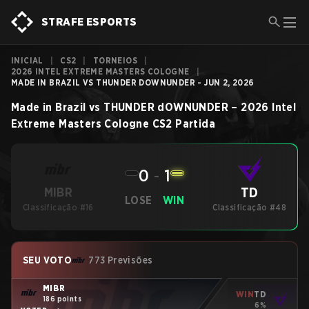
STRAFE ESPORTS
INICIAL
|
CS2
|
TORNEIOS
|
2026 INTEL EXTREME MASTERS COLOGNE
|
MADE IN BRAZIL VS THUNDER DOWNUNDER - JUN 2, 2026
Made in Brazil
vs
THUNDER dOWNUNDER
–
2026 Intel
Extreme Masters Cologne
CS2
Partida
0
-
1
TD
MIBR
LOSE
WIN
Classificação #16
Classificação #48
SEU VOTO
773 Previsões
MIBR
WIN
TD
186 points
6%