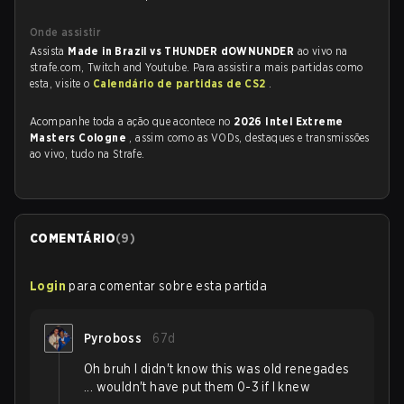
Onde assistir
Assista
Made in Brazil vs THUNDER dOWNUNDER
ao vivo na
strafe.com, Twitch and Youtube. Para assistir a mais partidas como
esta, visite o
Calendário de partidas de CS2
.
Acompanhe toda a ação que acontece no
2026 Intel Extreme
Masters Cologne
, assim como as VODs, destaques e transmissões
ao vivo, tudo na Strafe.
COMENTÁRIO
(
9
)
Login
para comentar sobre esta partida
Pyroboss
67d
Oh bruh I didn't know this was old renegades
... wouldn't have put them 0-3 if I knew