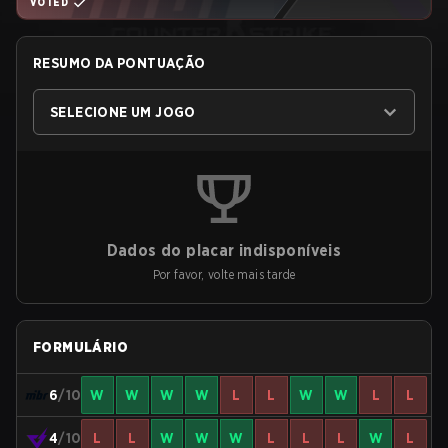
VOTED
RESUMO DA PONTUAÇÃO
SELECIONE UM JOGO
Dados do placar indisponíveis
Por favor, volte mais tarde
FORMULÁRIO
6
/10
W
W
W
W
L
L
W
W
L
L
4
/10
L
L
W
W
W
L
L
L
W
L