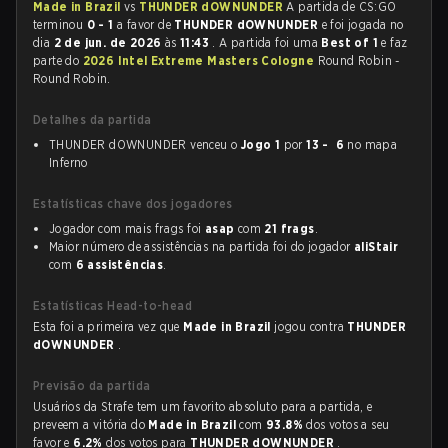
Made in Brazil
vs
THUNDER dOWNUNDER
A partida de CS:GO
terminou
0 - 1
a favor de
THUNDER dOWNUNDER
e foi jogada no
dia
2 de jun. de 2026
às
11:43
. A partida foi uma
Best of 1
e faz
parte do
2026 Intel Extreme Masters Cologne
Round Robin -
Round Robin.
Detalhes da partida
THUNDER dOWNUNDER venceu o
Jogo 1
por
13 - 6
no mapa
Inferno
Estatísticas chave dos jogadores
Jogador com mais frags foi
asap
com
21 frags
.
Maior número de assistências na partida foi do jogador
aliStair
com
6 assistências
.
Estatísticas Head-to-head
Esta foi a primeira vez que
Made in Brazil
jogou contra
THUNDER
dOWNUNDER
.
Previsão da partida
Usuários da Strafe tem um favorito absoluto para a partida, e
preveem a vitória do
Made in Brazil
com
93.8%
dos votos a seu
favor e
6.2%
dos votos para
THUNDER dOWNUNDER
.