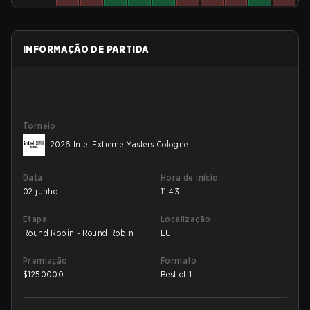
INFORMAÇÃO DE PARTIDA
Torneio
2026 Intel Extreme Masters Cologne
Data
Hora de início
02 junho
11:43
Etapa
Localização
Round Robin - Round Robin
EU
Premiação
Formato
$
1250000
Best of 1