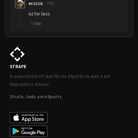
ecccco
74d
ez for taco
1
like
STRAFE
A experiência nº1 dos fãs de eSports na web e em
dispositivos móveis.
Strafe, tudo em eSports