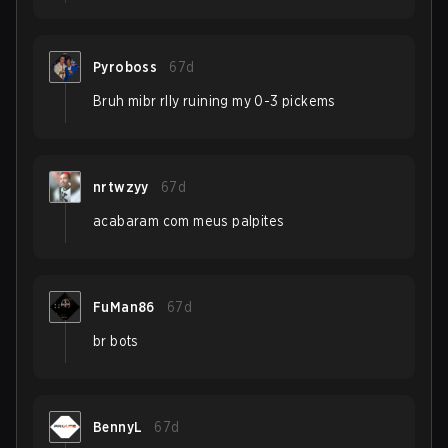
Pyroboss
67d
Bruh mibr rlly ruining my 0-3 pickems
nrtwzyy
67d
acabaram com meus palpites
FuMan86
67d
br bots
BennyL
67d