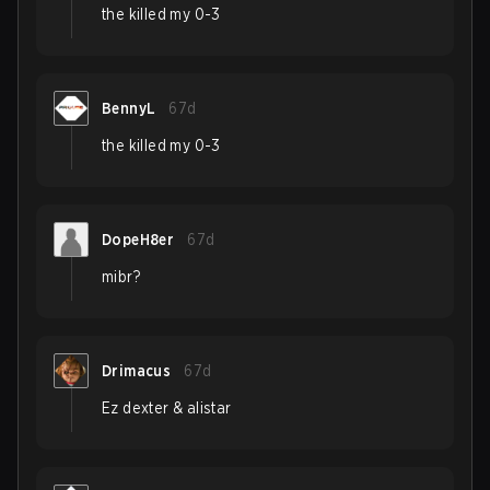
the killed my 0-3
BennyL
67d
the killed my 0-3
DopeH8er
67d
mibr?
Drimacus
67d
Ez dexter & alistar