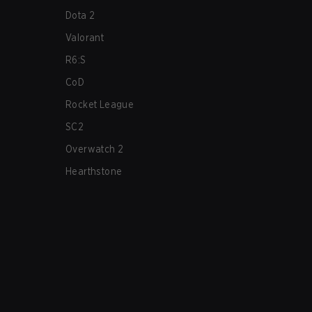
Dota 2
Valorant
R6:S
CoD
Rocket League
SC2
Overwatch 2
Hearthstone