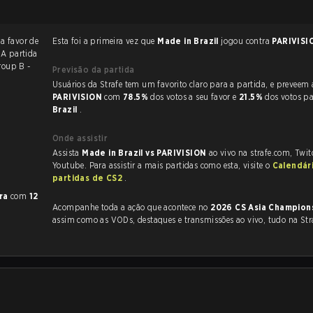
a favor de
Esta foi a primeira vez que
Made in Brazil
jogou contra
PARIVIS
 A partida
roup B -
Previsão da partida
Usuários da Strafe tem um favorito claro
PARIVISION
com
78.5%
dos votos a seu favor e
21.5%
dos votos p
Brazil
.
Onde assistir
Assista
Made in Brazil vs PARIVISION
ao vivo na strafe.com, Twi
Youtube. Para assistir a mais partidas como esta, visite o
Calendár
partidas de CS2
.
ra
com
12
Acompanhe toda a ação que acontece no
2026 CS Asia Champion
assim como as VODs, destaques e transmissões ao vivo, tudo na Str