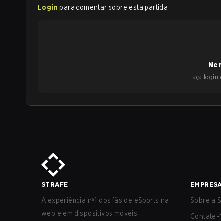
Login
para comentar sobre esta partida
Nen
Faça login e
STRAFE
EMPRES
A experiência nº1 dos fãs de eSports na
Sobre a S
web e em dispositivos móveis.
Contate-