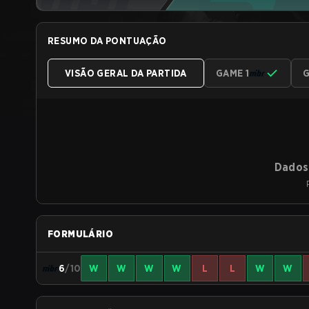
RESUMO DA PONTUAÇÃO
VISÃO GERAL DA PARTIDA
GAME 1
G
Dados 
FORMULÁRIO
6
/10
W
W
W
W
L
L
W
W