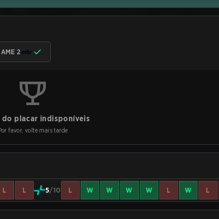
AME 2
do placar indisponíveis
Por favor, volte mais tarde
L
L
5
/10
L
W
W
W
W
L
W
L