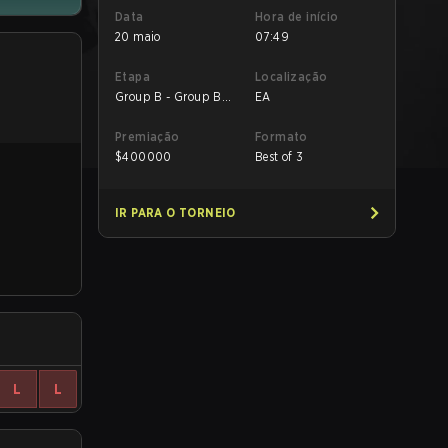
Data
Hora de início
20 maio
07:49
Etapa
Localização
Group B - Group B
EA
UB Semifinal
Premiação
Formato
$
400000
Best of 3
IR PARA O TORNEIO
L
L