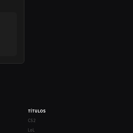
TÍTULOS
CS2
LoL