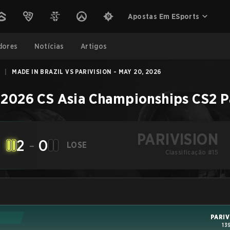
Apostas Em ESports
dores
Notícias
Artigos
|
MADE IN BRAZIL VS PARIVISION - MAY 20, 2026
–
2026 CS Asia Championships
CS2
P
PARIVISION
2
-
0
LOSE
Classificação #15
PARIV
13