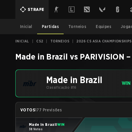
STRAFE
Inicial
Partidas
Torneios
Equipes
Joga
INICIAL
|
CS2
|
TORNEIOS
|
2026 CS ASIA CHAMPIONSHIPS
Made in Brazil
vs
PARIVISION
Made in Brazil
WIN
Classificação #16
VOTOS
177 Previsões
Made in Brazil
WIN
38 Votos