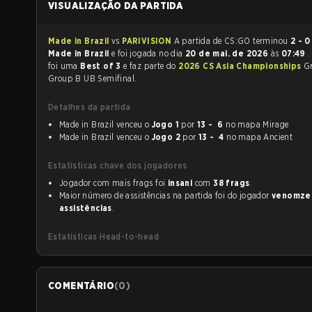
VISUALIZAÇÃO DA PARTIDA
Made in Brazil
vs
PARIVISION
A partida de CS:GO terminou
2 - 0
Made in Brazil
e foi jogada no dia
20 de mai. de 2026
às
07:49
.
foi uma
Best of 3
e faz parte do
2026 CS Asia Championships
G
Group B UB Semifinal.
Detalhes da partida
Made in Brazil venceu o
Jogo 1
por
13 - 6
no mapa Mirage
Made in Brazil venceu o
Jogo 2
por
13 - 4
no mapa Ancient
Estatísticas chave dos jogadores
Jogador com mais frags foi
insani
com
38 frags
.
Maior número de assistências na partida foi do jogador
venomze
assistências
.
Estatísticas Head-to-head
COMENTÁRIO
(
0
)