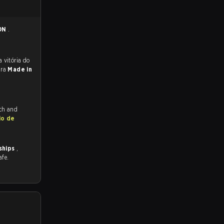
ION
.
 para a partida, e preveem a vitória do
ara
Made in
tch and
io de
ships
,
afe.