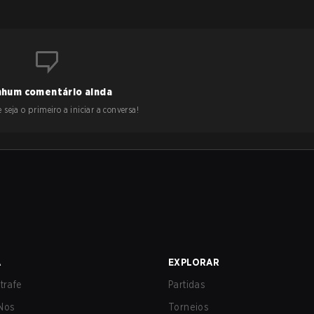
hum comentário ainda
 seja o primeiro a iniciar a conversa!
A
EXPLORAR
trafe
Partidas
Nos
Torneios