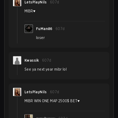
LetsPlayNils
607d
MIBR♥️
FuMan86
607d
loser
Kwassik
607d
See ya next year mibr lol
LetsPlayNils
607d
MIBR WIN ONE MAP 2500$ BET♥️