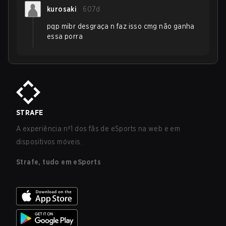
kurosaki
607d
pqp mibr desgraça n faz isso cmg não ganha
essa porra
STRAFE
A experiência nº1 dos fãs de eSports na web e em
dispositivos móveis.
Strafe, tudo em eSports