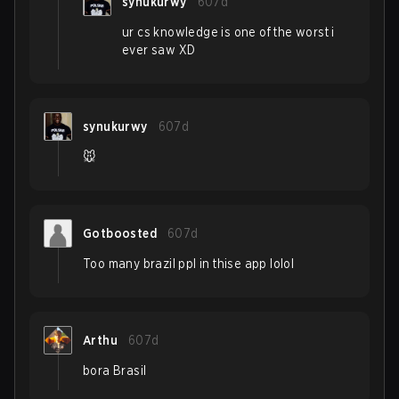
synukurwy
607d
ur cs knowledge is one of the worst i
ever saw XD
synukurwy
607d
🐭
Gotboosted
607d
Too many brazil ppl in thise app lolol
Arthu
607d
bora Brasil