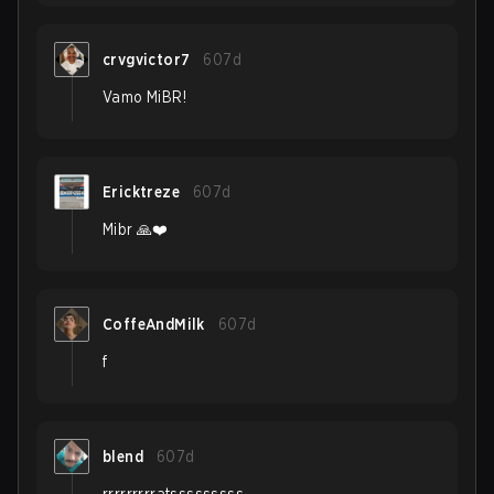
crvgvictor7
607d
Vamo MiBR!
Ericktreze
607d
Mibr 🙏❤️
CoffeAndMilk
607d
f
blend
607d