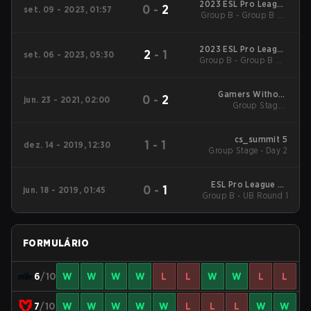
2023 ESL Pro League
0
-
2
set. 09 - 2023, 01:57
Group B - Group B LB
Season 18
Final
2023 ESL Pro League
2
-
1
set. 06 - 2023, 05:30
Group B - Group B UB
Season 18
Quarterfinal
Gamers Without
0
-
2
jun. 23 - 2021, 02:00
Borders 2021
Group Stage -
Elimination Match
cs_summit 5
1
-
1
dez. 14 - 2019, 12:30
Group Stage - Day 2
ESL Pro League S9
0
-
1
jun. 18 - 2019, 01:45
Group B - UB Round 1
Finals
FORMULÁRIO
6
/10
W
W
W
W
L
L
W
W
L
L
7
/10
W
W
W
W
W
L
L
L
W
W