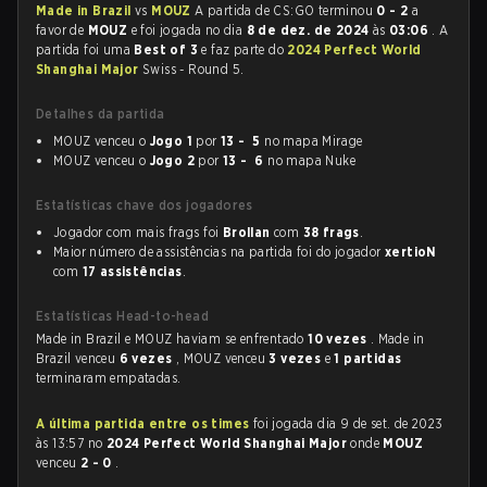
Made in Brazil
vs
MOUZ
A partida de CS:GO terminou
0 - 2
a
favor de
MOUZ
e foi jogada no dia
8 de dez. de 2024
às
03:06
. A
partida foi uma
Best of 3
e faz parte do
2024 Perfect World
Shanghai Major
Swiss - Round 5.
Detalhes da partida
MOUZ venceu o
Jogo 1
por
13 - 5
no mapa Mirage
MOUZ venceu o
Jogo 2
por
13 - 6
no mapa Nuke
Estatísticas chave dos jogadores
Jogador com mais frags foi
Brollan
com
38 frags
.
Maior número de assistências na partida foi do jogador
xertioN
com
17 assistências
.
Estatísticas Head-to-head
Made in Brazil e MOUZ haviam se enfrentado
10 vezes
. Made in
Brazil venceu
6 vezes
, MOUZ venceu
3 vezes
e
1 partidas
terminaram empatadas.
A última partida entre os times
foi jogada dia 9 de set. de 2023
às 13:57 no
2024 Perfect World Shanghai Major
onde
MOUZ
venceu
2 - 0
.