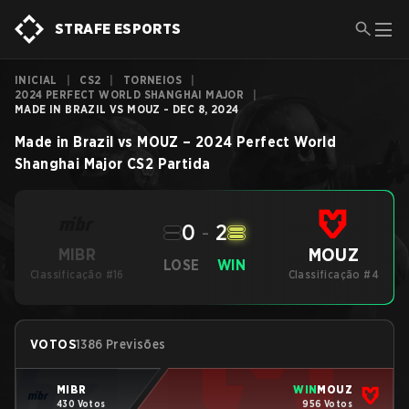
STRAFE ESPORTS
INICIAL
|
CS2
|
TORNEIOS
|
2024 PERFECT WORLD SHANGHAI MAJOR
|
MADE IN BRAZIL VS MOUZ - DEC 8, 2024
Made in Brazil
vs
MOUZ
–
2024 Perfect World
Shanghai Major
CS2
Partida
0
-
2
MOUZ
MIBR
LOSE
WIN
Classificação #16
Classificação #4
VOTOS
1386 Previsões
MIBR
WIN
MOUZ
430 Votos
956 Votos