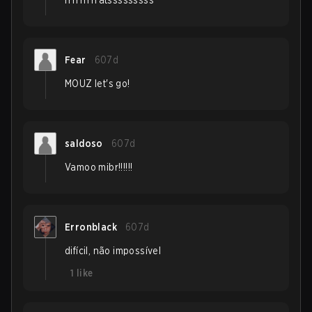
rrrrrrrrratsssssssss
Fear
607d
MOUZ let's go!
saldoso
607d
Vamoo mibr!!!!!!
Erronblack
607d
difícil, não impossível
1
like