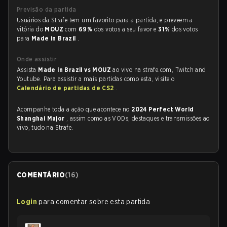
Previsão da partida
Usuários da Strafe tem um favorito para a partida, e preveem a
vitória do
MOUZ
com
69%
dos votos a seu favor e
31%
dos votos
para
Made in Brazil
.
Onde assistir
Assista
Made in Brazil vs MOUZ
ao vivo na strafe.com, Twitch and
Youtube. Para assistir a mais partidas como esta, visite o
Calendário de partidas de CS2
.
Acompanhe toda a ação que acontece no
2024 Perfect World
Shanghai Major
, assim como as VODs, destaques e transmissões ao
vivo, tudo na Strafe.
COMENTÁRIO
(
16
)
Login
para comentar sobre esta partida